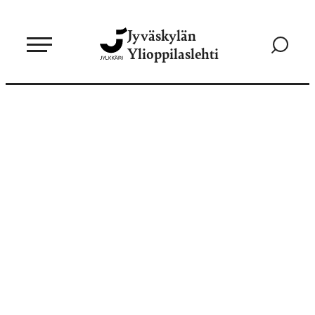
Siirry
Jyväskylän
suoraan
Siirry
Ylioppilaslehti
sisältöön
hakusivul