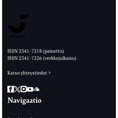
Jyväskylän
Ylioppilaslehti
ISSN 2341-7218 (painettu)
ISSN 2341-7226 (verkkojulkaisu)
Katso yhteystiedot >
Facebook
Twitter
Instagram
YouTube
SoundCloud
Navigaatio