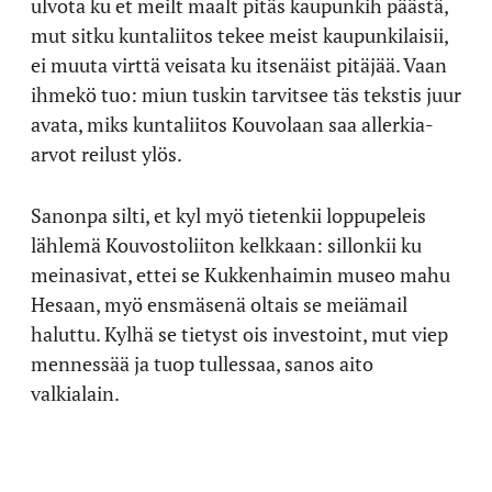
ulvota ku et meilt maalt pitäs kaupunkih päästä,
mut sitku kuntaliitos tekee meist kaupunkilaisii,
ei muuta virttä veisata ku itsenäist pitäjää. Vaan
ihmekö tuo: miun tuskin tarvitsee täs tekstis juur
avata, miks kuntaliitos Kouvolaan saa allerkia-
arvot reilust ylös.
Sanonpa silti, et kyl myö tietenkii loppupeleis
lählemä Kouvostoliiton kelkkaan: sillonkii ku
meinasivat, ettei se Kukkenhaimin museo mahu
Hesaan, myö ensmäsenä oltais se meiämail
haluttu. Kylhä se tietyst ois investoint, mut viep
mennessää ja tuop tullessaa, sanos aito
valkialain.