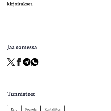
kirjoitukset.
Jaa somessa
Jaa
Jaa
Jaa
Jaa
X-
Facebookissa
Telegramissa
WhatsAppissa
palvelussa
Tunnisteet
Kajo
Kouvola
Kuntaliitos