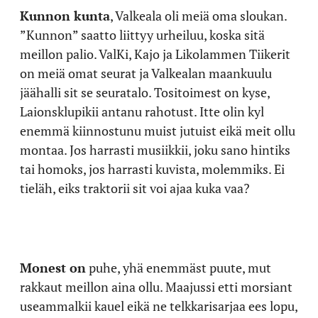
Kunnon kunta
, Valkeala oli meiä oma sloukan.
”Kunnon” saatto liittyy urheiluu, koska sitä
meillon palio. ValKi, Kajo ja Likolammen Tiikerit
on meiä omat seurat ja Valkealan maankuulu
jäähalli sit se seuratalo. Tositoimest on kyse,
Laionsklupikii antanu rahotust. Itte olin kyl
enemmä kiinnostunu muist jutuist eikä meit ollu
montaa. Jos harrasti musiikkii, joku sano hintiks
tai homoks, jos harrasti kuvista, molemmiks. Ei
tieläh, eiks traktorii sit voi ajaa kuka vaa?
Monest on
puhe, yhä enemmäst puute, mut
rakkaut meillon aina ollu. Maajussi etti morsiant
useammalkii kauel eikä ne telkkarisarjaa ees lopu,