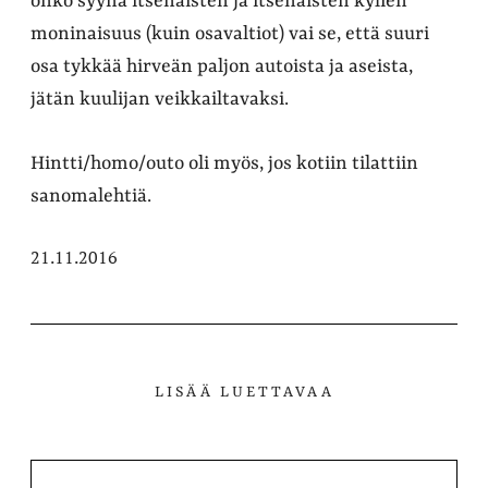
onko syynä itsenäisten ja itsenäisten kylien
moninaisuus (kuin osavaltiot) vai se, että suuri
osa tykkää hirveän paljon autoista ja aseista,
jätän kuulijan veikkailtavaksi.
Hintti/homo/outo oli myös, jos kotiin tilattiin
sanomalehtiä.
21.11.2016
LISÄÄ LUETTAVAA