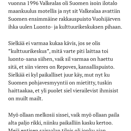
vuonna 1996 Valkealas oli Suomen isoin ilotalo
maankuulus motellis ja nyt sit Valkealaa avattiin
Suomen ensimmäine rakkauspuisto Vuohijärven
ihka uulen Luonto- ja kulttuurikeskuksen pihaan.
Sielkää ei varmaa kukaa kävis, jos se olis
”kulttuurikeskus”, mitä varte piti laittaa toi
luonto-sana siihen, vaik sil varmaa on haettu
sitä, et siin vieres on Repoves, kansallispuisto.
Sielkää ei kyl paikalliset juur käy, mut nyt ku
Suomen pohjavesmyyntii on mietitty, tuskin
haittaakaa, et yli puolet siel vierailevist ihmisist
on muilt mailt.
Myö ollaan melkosii sissei, vaik myö ollaan paila
alta paljo rikki, niinku paikalliin kasku kertoo.
Meiä entisen sairaalan tilois oli jonku ajan