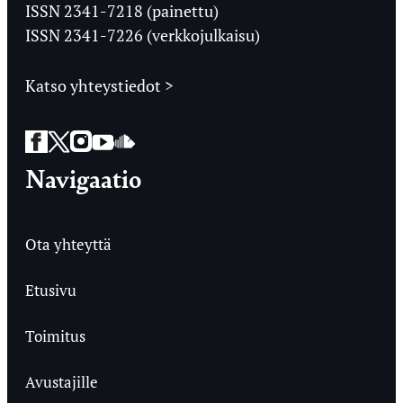
Ylioppilaslehti
ISSN 2341-7218 (painettu)
ISSN 2341-7226 (verkkojulkaisu)
Katso yhteystiedot >
Facebook
Twitter
Instagram
YouTube
SoundCloud
Navigaatio
Ota yhteyttä
Etusivu
Toimitus
Avustajille