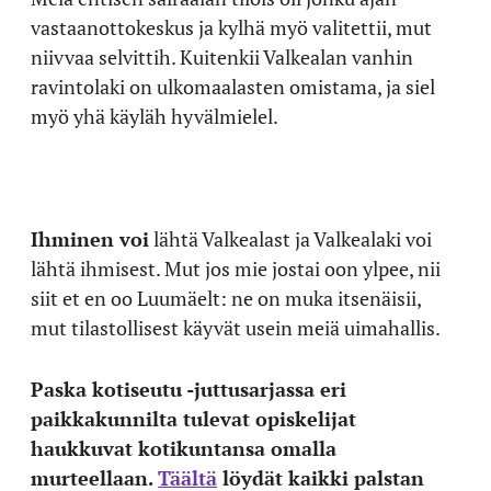
vastaanottokeskus ja kylhä myö valitettii, mut
niivvaa selvittih. Kuitenkii Valkealan vanhin
ravintolaki on ulkomaalasten omistama, ja siel
myö yhä käyläh hyvälmielel.
Ihminen voi
lähtä Valkealast ja Valkealaki voi
lähtä ihmisest. Mut jos mie jostai oon ylpee, nii
siit et en oo Luumäelt: ne on muka itsenäisii,
mut tilastollisest käyvät usein meiä uimahallis.
Paska kotiseutu -juttusarjassa eri
paikkakunnilta tulevat opiskelijat
haukkuvat kotikuntansa omalla
murteellaan.
Täältä
löydät kaikki palstan