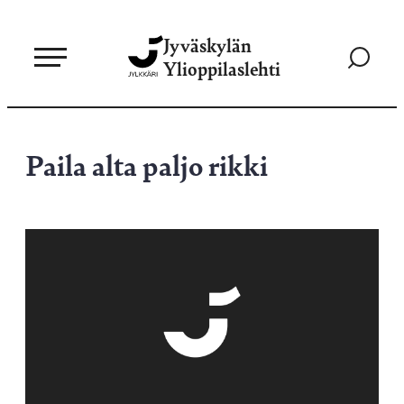
Siirry
Jyväskylän
suoraan
Siirry
Ylioppilaslehti
sisältöön
hakusivul
Paila alta paljo rikki