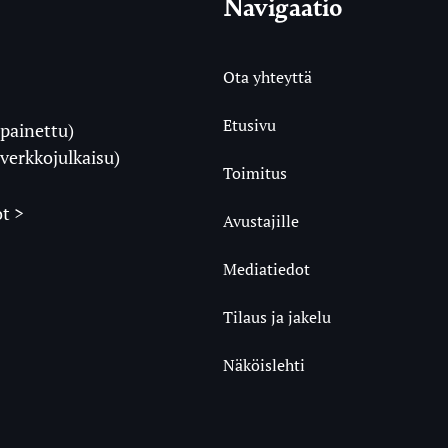
Navigaatio
Ota yhteyttä
Etusivu
painettu)
i
verkkojulkaisu)
Toimitus
t >
Avustajille
Mediatiedot
m
ube
undCloud
Tilaus ja jakelu
Näköislehti