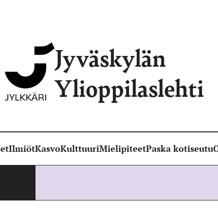
Jyväskylän
Ylioppilaslehti
et
Ilmiöt
Kasvo
Kulttuuri
Mielipiteet
Paska kotiseutu
O