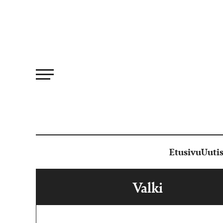
Siirry
suoraan
sisältöön
Etusivu
Uutis
Valki