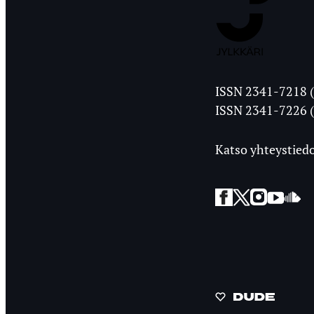
Jyväskylän
ISSN 2341-7218 (
Ylioppilasleht
ISSN 2341-7226 (
Katso yhteystiedo
Facebook
Twitter
Instagra
YouT
So