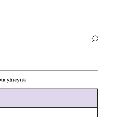
Siirry
hakusivull
ta yhteyttä