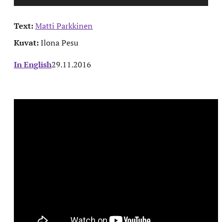
Text:
Matti Parkkinen
Kuvat:
Ilona Pesu
In English
29.11.2016