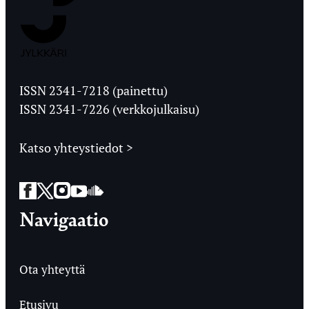
Jyväskylän
Ylioppilaslehti
ISSN 2341-7218 (painettu)
ISSN 2341-7226 (verkkojulkaisu)
Katso yhteystiedot >
Facebook
Twitter
Instagram
YouTube
SoundCloud
Navigaatio
Ota yhteyttä
Etusivu