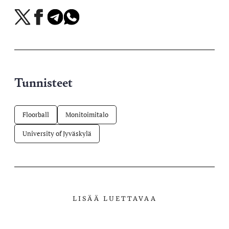
Jaa
Jaa
Jaa
Jaa
X-
Facebookissa
Telegramissa
WhatsAppissa
palvelussa
Tunnisteet
Floorball
Monitoimitalo
University of Jyväskylä
LISÄÄ LUETTAVAA