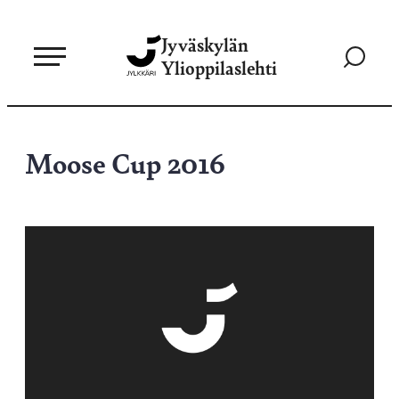
Siirry
Jyväskylän
suoraan
Siirry
Ylioppilaslehti
sisältöön
hakusivul
Moose Cup 2016