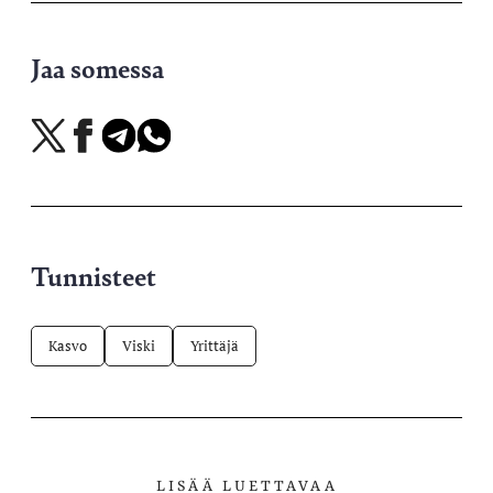
Jaa somessa
Jaa
Jaa
Jaa
Jaa
X-
Facebookissa
Telegramissa
WhatsAppissa
palvelussa
Tunnisteet
Kasvo
Viski
Yrittäjä
LISÄÄ LUETTAVAA