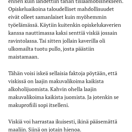
ennen kuin lähdettiin tähän tislaamobisnekseen.
Opiskeluaikoina taloudelliset mahdollisuudet
eivät olleet samanlaiset kuin myöhemmin
työelämässä. Käytiin kuitenkin opiskelukaverien
kanssa nauttimassa kaksi senttiä viskiä jossain
ravintolassa. Tai sitten jollain kaverilla oli
ulkomailta tuotu pullo, josta päästiin
maistamaan.
Tähän voisi iskeä sellaisia faktoja pöytään, että
viskissä on laajin makuvalikoima kaikista
alkoholijuomista. Kahvin ohella laajin
makuvalikoima kaikista juomista. Ja jotenkin se
makuprofiili sopi itselleni.
Viskiä voi harrastaa ikuisesti, ikinä pääsemättä
maaliin. Siinä on jotain hienoa.