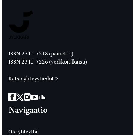
Jyväskylän
Ylioppilaslehti
ISSN 2341-7218 (painettu)
ISSN 2341-7226 (verkkojulkaisu)
Katso yhteystiedot >
Facebook
Twitter
Instagram
YouTube
SoundCloud
Navigaatio
Ota yhteyttä