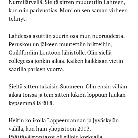
Nurmijärvellä. Sieltä sitten muutettiin Lahteen,
kun olin parivuotias. Moni on sen saman virheen
tehnyt.
Lahdessa asuttiin suurin osa mun nuoruudesta.
Peruskoulun jälkeen muutettiin britteihin,
Guildfordiin Lontoon lähistölle. Olin siellä
collegessa jonkin aikaa. Kaiken kaikkiaan vietin
saarilla parisen vuotta.
Sieltä sitten takaisin Suomeen. Olin ensin vähän
aikaa töissä ja tein sitten lukion loppuun hiukan
kypsemmällä iällä.
Heitin kolikolla Lappeenrannan ja Jyväskylän
välillä, kun hain yliopistoon 2003.
Päättäväisyystasot oli silloin korkealla.