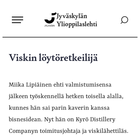
Siirry
Jyväskylän
suoraan
Siirry
Ylioppilaslehti
sisältöön
hakusivul
Viskin löytöretkeilijä
Miika Lipiäinen ehti valmistumisensa
jälkeen työskennellä hetken toisella alalla,
kunnes hän sai parin kaverin kanssa
bisnesidean. Nyt hän on Kyrö Distillery
Companyn toimitusjohtaja ja viskilähettiläs.