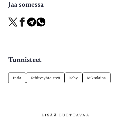
Jaa somessa
Jaa
Jaa
Jaa
Jaa
X-
Facebookissa
Telegramissa
WhatsAppissa
palvelussa
Tunnisteet
Intia
Kehitysyhteistyö
Kehy
Mikrolaina
LISÄÄ LUETTAVAA