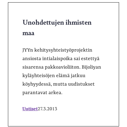
Unohdettujen ihmisten
maa
JYYn kehitysyhteistyöprojektin
ansiosta intialaispoika sai estettyä
sisarensa pakkoavioliiton. Bijoliyan
kyläyhteisöjen elämä jatkuu
köyhyydessä, mutta uudistukset
parantavat arkea.
Uutiset
27.3.2013