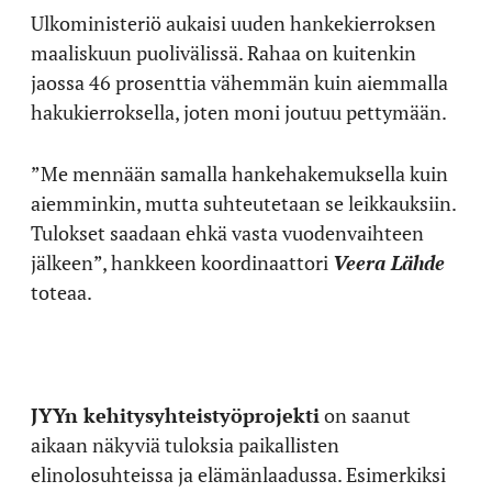
Ulkoministeriö aukaisi uuden hankekierroksen
maaliskuun puolivälissä. Rahaa on kuitenkin
jaossa 46 prosenttia vähemmän kuin aiemmalla
hakukierroksella, joten moni joutuu pettymään.
”Me mennään samalla hankehakemuksella kuin
aiemminkin, mutta suhteutetaan se leikkauksiin.
Tulokset saadaan ehkä vasta vuodenvaihteen
jälkeen”, hankkeen koordinaattori
Veera Lähde
toteaa.
JYYn kehitysyhteistyöprojekti
on saanut
aikaan näkyviä tuloksia paikallisten
elinolosuhteissa ja elämänlaadussa. Esimerkiksi