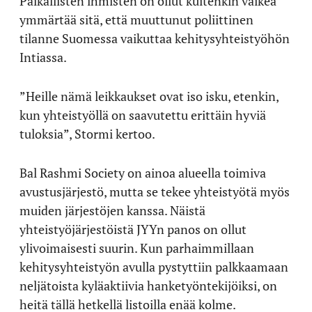
Paikallisten ihmisten on ollut kuitenkin vaikea
ymmärtää sitä, että muuttunut poliittinen
tilanne Suomessa vaikuttaa kehitysyhteistyöhön
Intiassa.
”Heille nämä leikkaukset ovat iso isku, etenkin,
kun yhteistyöllä on saavutettu erittäin hyviä
tuloksia”, Stormi kertoo.
Bal Rashmi Society on ainoa alueella toimiva
avustusjärjestö, mutta se tekee yhteistyötä myös
muiden järjestöjen kanssa. Näistä
yhteistyöjärjestöistä JYYn panos on ollut
ylivoimaisesti suurin. Kun parhaimmillaan
kehitysyhteistyön avulla pystyttiin palkkaamaan
neljätoista kyläaktiivia hanketyöntekijöiksi, on
heitä tällä hetkellä listoilla enää kolme.