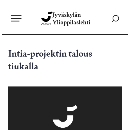
Siirry
Jyväskylän
suoraan
Siirry
Ylioppilaslehti
sisältöön
hakusivul
Intia-projektin talous
tiukalla