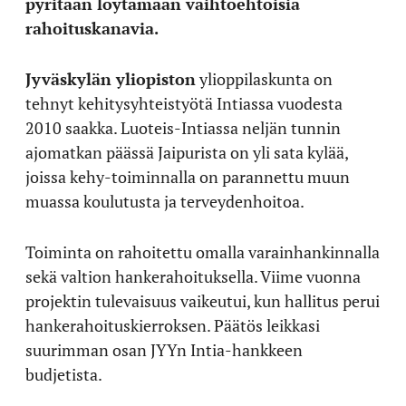
pyritään löytämään vaihtoehtoisia
rahoituskanavia.
Jyväskylän yliopiston
ylioppilaskunta on
tehnyt kehitysyhteistyötä Intiassa vuodesta
2010 saakka. Luoteis-Intiassa neljän tunnin
ajomatkan päässä Jaipurista on yli sata kylää,
joissa kehy-toiminnalla on parannettu muun
muassa koulutusta ja terveydenhoitoa.
Toiminta on rahoitettu omalla varainhankinnalla
sekä valtion hankerahoituksella. Viime vuonna
projektin tulevaisuus vaikeutui, kun hallitus perui
hankerahoituskierroksen. Päätös leikkasi
suurimman osan JYYn Intia-hankkeen
budjetista.