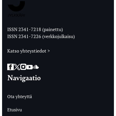
Jyväskylän
Ylioppilaslehti
ISSN 2341-7218 (painettu)
ISSN 2341-7226 (verkkojulkaisu)
Katso yhteystiedot >
Facebook
Twitter
Instagram
YouTube
SoundCloud
Navigaatio
Ota yhteyttä
Etusivu