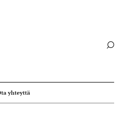
Siirry
hakusivull
ta yhteyttä