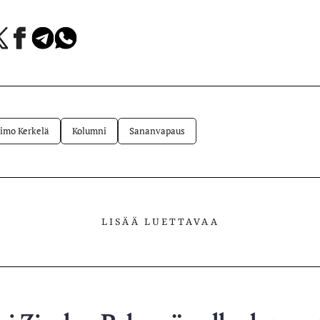
a
Jaa
Jaa
Jaa
Facebookissa
Telegramissa
WhatsAppissa
lvelussa
imo Kerkelä
Kolumni
Sananvapaus
LISÄÄ LUETTAVAA