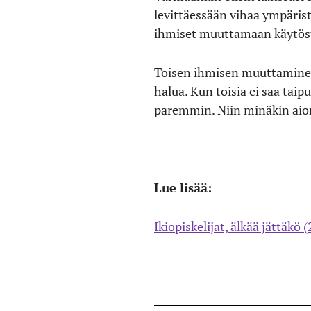
levittäessään vihaa ympärist
ihmiset muuttamaan käytöstä
Toisen ihmisen muuttaminen 
halua. Kun toisia ei saa tai
paremmin. Niin minäkin aion
Lue lisää:
Ikiopiskelijat, älkää jättäkö