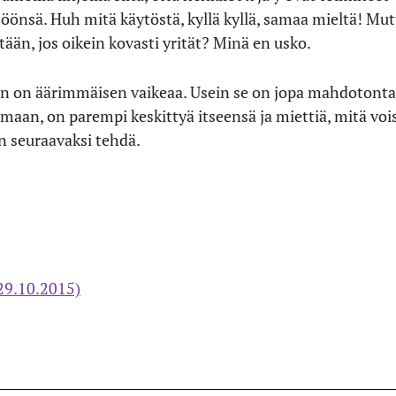
öönsä. Huh mitä käytöstä, kyllä kyllä, samaa mieltä! Mutt
än, jos oikein kovasti yrität? Minä en usko.
on äärimmäisen vaikeaa. Usein se on jopa mahdotonta, j
pumaan, on parempi keskittyä itseensä ja miettiä, mitä vo
 seuraavaksi tehdä.
 (29.10.2015)