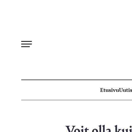
Siirry
suoraan
sisältöön
Etusivu
Uutis
Voit olla ku