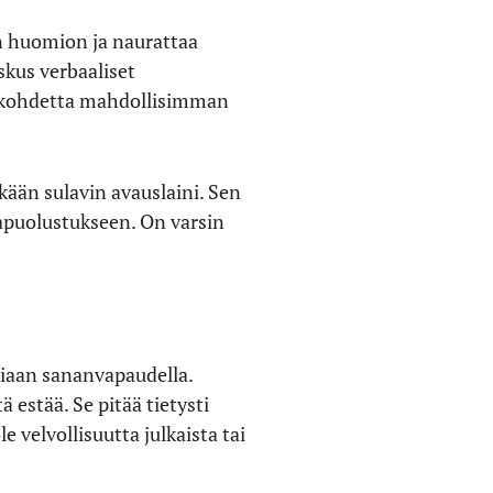
an huomion ja naurattaa
skus verbaaliset
aa kohdetta mahdollisimman
kään sulavin avauslaini. Sen
apuolustukseen. On varsin
siaan sananvapaudella.
 estää. Se pitää tietysti
 velvollisuutta julkaista tai