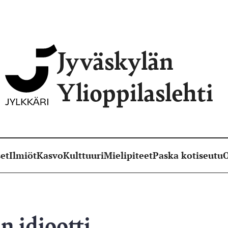
Jyväskylän
Ylioppilaslehti
et
Ilmiöt
Kasvo
Kulttuuri
Mielipiteet
Paska kotiseutu
O
in idiootti