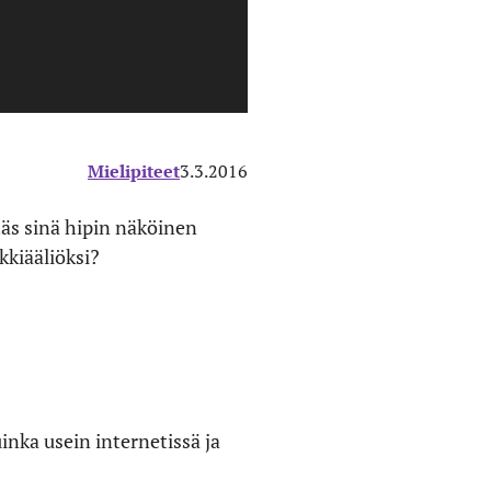
Mielipiteet
3.3.2016
ntäs sinä hipin näköinen
kkiääliöksi?
inka usein internetissä ja