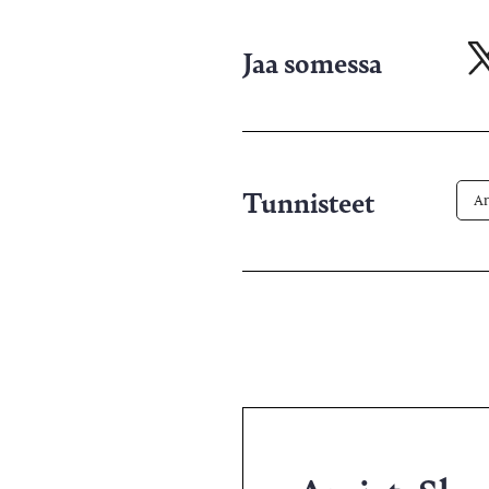
Jaa somessa
Ja
X-
pa
Tunnisteet
Ar