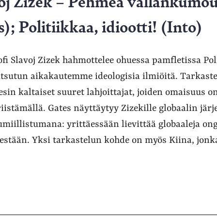
voj Zizek – Pehmeä vallankumo
 Politiikkaa, idiootti! (Into)
ofi Slavoj Zizek hahmottelee ohuessa pamfletissa Poli
utsutun aikakautemme ideologisia ilmiöitä. Tarkaste
esin kaltaiset suuret lahjoittajat, joiden omaisuus o
riistämällä. Gates näyttäytyy Zizekille globaalin jär
umiillistumana: yrittäessään lievittää globaaleja o
sestään. Yksi tarkastelun kohde on myös Kiina, jonk