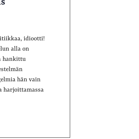
us
tiikkaa, idiootti!
lun alla on
n hankittu
jestelmän
ngelmia hän vain
a harjoittamassa