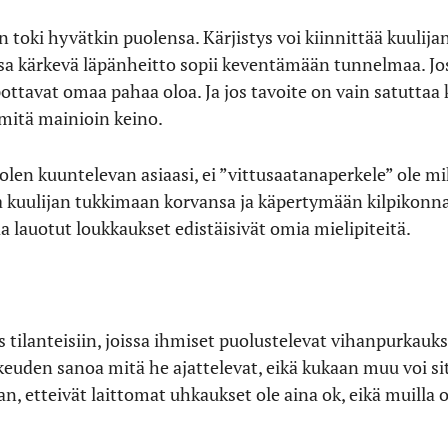
n toki hyvätkin puolensa. Kärjistys voi kiinnittää kuulij
ossa kärkevä läpänheitto sopii keventämään tunnelmaa. Jo
ottavat omaa pahaa oloa. Ja jos tavoite on vain satutt
 mitä mainioin keino.
olen kuuntelevan asiaasi, ei ”vittusaatanaperkele” ole mi
a kuulijan tukkimaan korvansa ja käpertymään kilpikonn
a lauotut loukkaukset edistäisivät omia mielipiteitä.
ilanteisiin, joissa ihmiset puolustelevat vihanpurkauk
euden sanoa mitä he ajattelevat, eikä kukaan muu voi sitä
 etteivät laittomat uhkaukset ole aina ok, eikä muilla ole