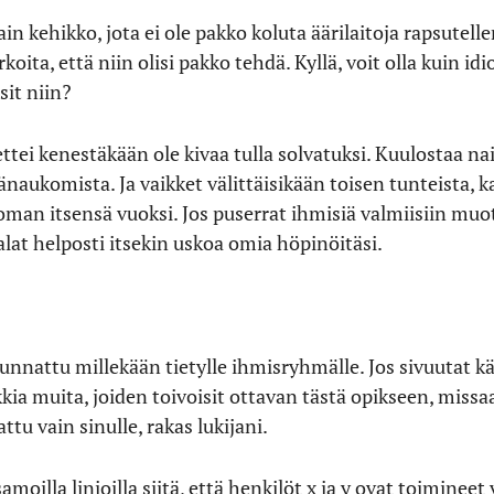
 kehikko, jota ei ole pakko koluta äärilaitoja rapsutelle
rkoita, että niin olisi pakko tehdä. Kyllä, voit olla kuin id
sit niin?
ttei kenestäkään ole kivaa tulla solvatuksi. Kuulostaa naii
äänaukomista. Ja vaikket välittäisikään toisen tunteista,
man itsensä vuoksi. Jos puserrat ihmisiä valmiisiin muo
alat helposti itsekin uskoa omia höpinöitäsi.
suunnattu millekään tietylle ihmisryhmälle. Jos sivuutat 
ikkia muita, joiden toivoisit ottavan tästä opikseen, miss
ttu vain sinulle, rakas lukijani.
moilla linjoilla siitä, että henkilöt x ja y ovat toiminee