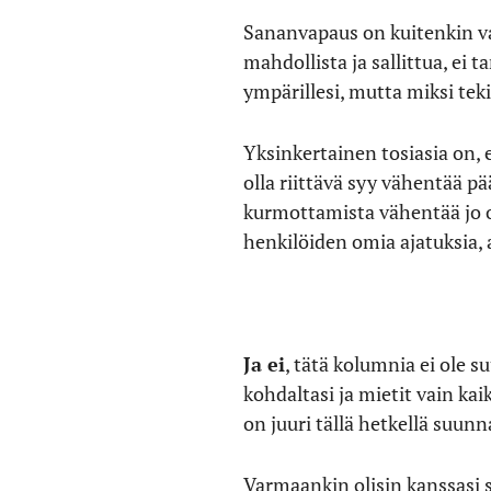
Sananvapaus on kuitenkin vain
mahdollista ja sallittua, ei ta
ympärillesi, mutta miksi teki
Yksinkertainen tosiasia on, e
olla riittävä syy vähentää p
kurmottamista vähentää jo o
henkilöiden omia ajatuksia, 
Ja ei
, tätä kolumnia ei ole 
kohdaltasi ja mietit vain ka
on juuri tällä hetkellä suunna
Varmaankin olisin kanssasi sa