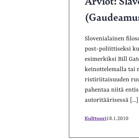
Arviot: Sla
(Gaudeamus);
Slovenialainen filos
post-poliittiseksi k
esimerkiksi Bill Gat
keinottelemalla tai 
ristiriitaisuuden ru
pahentaa niitä enti
autoritäärisessä […]
Kulttuuri
18.1.2010