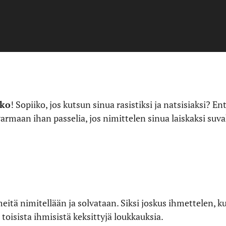
kko
! Sopiiko, jos kutsun sinua rasistiksi ja natsisiaksi? E
varmaan ihan passelia, jos nimittelen sinua laiskaksi suva
eitä nimitellään ja solvataan. Siksi joskus ihmettelen, ku
toisista ihmisistä keksittyjä loukkauksia.