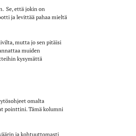
n. Se, että jokin on
iootti ja levittää pahaa mieltä
vilta, mutta jo sen pitäisi
 kannattaa muiden
tteihin kysymättä
käytösohjeet omalta
aat pointtini. Tämä kolumni
t väärin ja kohtuuttomasti