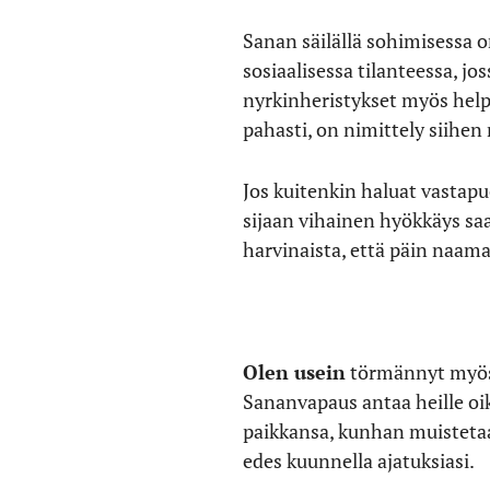
Sanan säilällä sohimisessa o
sosiaalisessa tilanteessa, j
nyrkinheristykset myös help
pahasti, on nimittely siihen
Jos kuitenkin haluat vastapu
sijaan vihainen hyökkäys sa
harvinaista, että päin naama
Olen usein
törmännyt myös t
Sananvapaus antaa heille oik
paikkansa, kunhan muistetaan,
edes kuunnella ajatuksiasi.