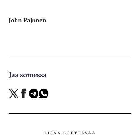
John Pajunen
Jaa somessa
Jaa
Jaa
Jaa
Jaa
X-
Facebookissa
Telegramissa
WhatsAppissa
palvelussa
LISÄÄ LUETTAVAA