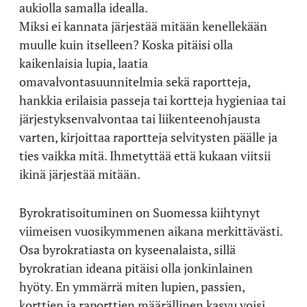
aukiolla samalla idealla.
Miksi ei kannata järjestää mitään kenellekään
muulle kuin itselleen? Koska pitäisi olla
kaikenlaisia lupia, laatia
omavalvontasuunnitelmia sekä raportteja,
hankkia erilaisia passeja tai kortteja hygieniaa tai
järjestyksenvalvontaa tai liikenteenohjausta
varten, kirjoittaa raportteja selvitysten päälle ja
ties vaikka mitä. Ihmetyttää että kukaan viitsii
ikinä järjestää mitään.
Byrokratisoituminen on Suomessa kiihtynyt
viimeisen vuosikymmenen aikana merkittävästi.
Osa byrokratiasta on kyseenalaista, sillä
byrokratian ideana pitäisi olla jonkinlainen
hyöty. En ymmärrä miten lupien, passien,
korttien ja raporttien määrällinen kasvu voisi