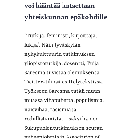
voi kääntää katsettaan
yhteiskunnan epäkohdille
“Tutkija, feministi, kirjoittaja,
lukija”. Näin Jyväskylän
nykykulttuurin tutkimuksen
yliopistotutkija, dosentti, Tuija
Saresma tiivistää olemuksensa
Twitter-tilinsä esittelytekstissä.
Työkseen Saresma tutkii muun
muassa vihapuhetta, populismia,
naisvihaa, rasismia ja
rodullistamista. Lisäksi hän on
Sukupuolentutkimuksen seuran
puheenjohtaja ja Association of