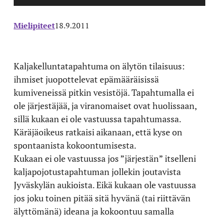
Mielipiteet
18.9.2011
Kaljakelluntatapahtuma on älytön tilaisuus:
ihmiset juopottelevat epämääräisissä
kumiveneissä pitkin vesistöjä. Tapahtumalla ei
ole järjestäjää, ja viranomaiset ovat huolissaan,
sillä kukaan ei ole vastuussa tapahtumassa.
Käräjäoikeus ratkaisi aikanaan, että kyse on
spontaanista kokoontumisesta.
Kukaan ei ole vastuussa jos ”järjestän” itselleni
kaljapojotustapahtuman jollekin joutavista
Jyväskylän aukioista. Eikä kukaan ole vastuussa
jos joku toinen pitää sitä hyvänä (tai riittävän
älyttömänä) ideana ja kokoontuu samalla