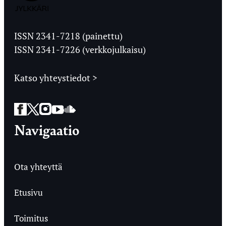
Jyväskylän
Ylioppilaslehti
ISSN 2341-7218 (painettu)
ISSN 2341-7226 (verkkojulkaisu)
Katso yhteystiedot >
Facebook
Twitter
Instagram
YouTube
SoundCloud
Navigaatio
Ota yhteyttä
Etusivu
Toimitus