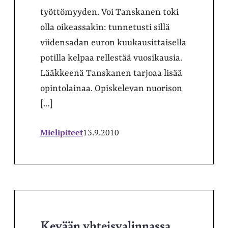
työttömyyden. Voi Tanskanen toki
olla oikeassakin: tunnetusti sillä
viidensadan euron kuukausittaisella
potilla kelpaa rellestää vuosikausia.
Lääkkeenä Tanskanen tarjoaa lisää
opintolainaa. Opiskelevan nuorison
[…]
Mielipiteet
13.9.2010
Kevään yhteisvalinnassa