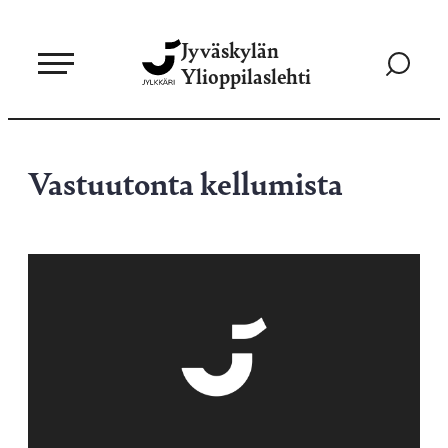
Siirry
Jyväskylän
suoraan
Siirry
Ylioppilaslehti
sisältöön
hakusivul
Vastuutonta kellumista