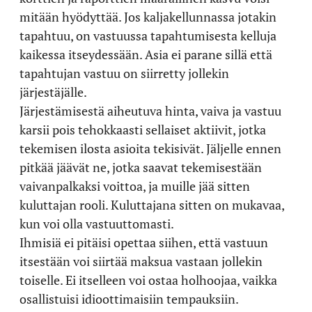
mitään hyödyttää. Jos kaljakellunnassa jotakin
tapahtuu, on vastuussa tapahtumisesta kelluja
kaikessa itseydessään. Asia ei parane sillä että
tapahtujan vastuu on siirretty jollekin
järjestäjälle.
Järjestämisestä aiheutuva hinta, vaiva ja vastuu
karsii pois tehokkaasti sellaiset aktiivit, jotka
tekemisen ilosta asioita tekisivät. Jäljelle ennen
pitkää jäävät ne, jotka saavat tekemisestään
vaivanpalkaksi voittoa, ja muille jää sitten
kuluttajan rooli. Kuluttajana sitten on mukavaa,
kun voi olla vastuuttomasti.
Ihmisiä ei pitäisi opettaa siihen, että vastuun
itsestään voi siirtää maksua vastaan jollekin
toiselle. Ei itselleen voi ostaa holhoojaa, vaikka
osallistuisi idioottimaisiin tempauksiin.