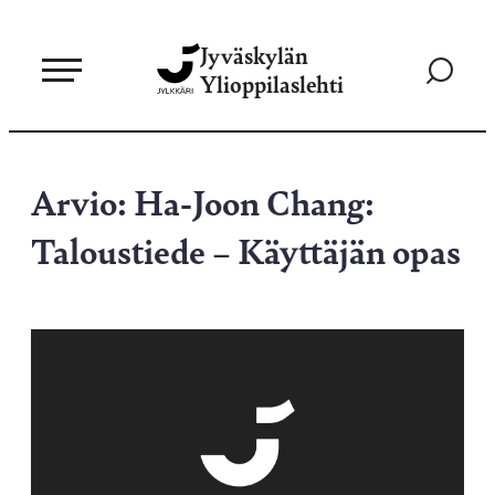
Siirry
Jyväskylän
suoraan
Siirry
Ylioppilaslehti
sisältöön
hakusivul
Arvio: Ha-Joon Chang:
Taloustiede – Käyttäjän opas