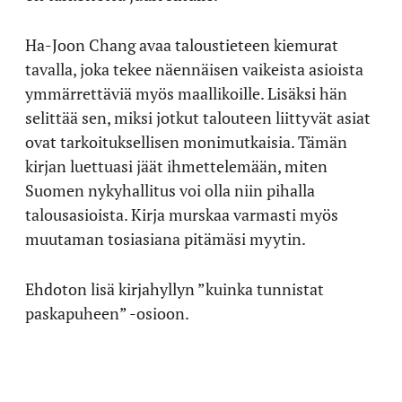
Ha-Joon Chang avaa taloustieteen kiemurat
tavalla, joka tekee näennäisen vaikeista asioista
ymmärrettäviä myös maallikoille. Lisäksi hän
selittää sen, miksi jotkut talouteen liittyvät asiat
ovat tarkoituksellisen monimutkaisia. Tämän
kirjan luettuasi jäät ihmettelemään, miten
Suomen nykyhallitus voi olla niin pihalla
talousasioista. Kirja murskaa varmasti myös
muutaman tosiasiana pitämäsi myytin.
Ehdoton lisä kirjahyllyn ”kuinka tunnistat
paskapuheen” -osioon.