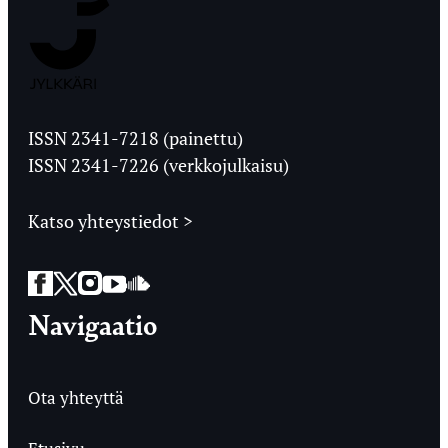
Jyväskylän
Ylioppilaslehti
ISSN 2341-7218 (painettu)
ISSN 2341-7226 (verkkojulkaisu)
Katso yhteystiedot >
Facebook
Twitter
Instagram
YouTube
SoundCloud
Navigaatio
Ota yhteyttä