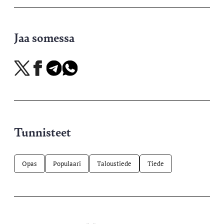
Jaa somessa
Jaa
Jaa
Jaa
Jaa
X-
Facebookissa
Telegramissa
WhatsAppissa
palvelussa
Tunnisteet
Opas
Populaari
Taloustiede
Tiede