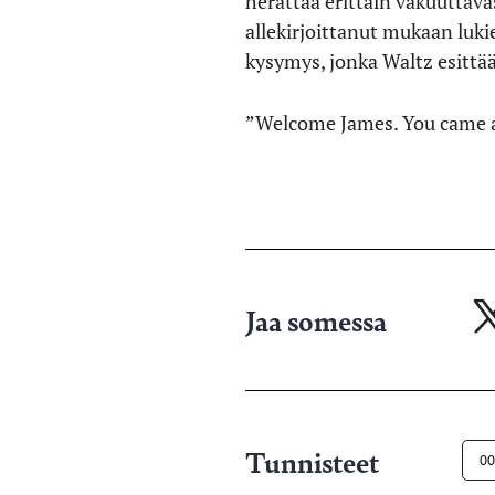
herättää erittäin vakuuttava
allekirjoittanut mukaan luk
kysymys, jonka Waltz esittä
”Welcome James. You came a
Jaa somessa
Ja
X-
pa
Tunnisteet
00