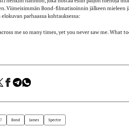
sti henkiin hahmon, joka nostaa esiin paljon hienoja muis
ien. Viimeisimmän Bond-filmatisoinnin jälkeen mieleen j
ä elokuvan parhaassa kohtauksessa:
cross me so many times, yet you never saw me. What to
a
Jaa
Jaa
Jaa
Facebookissa
Telegramissa
WhatsAppissa
lvelussa
7
Bond
James
Spectre