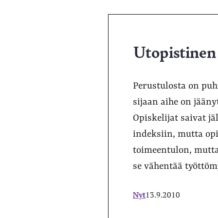
Utopistinen 
Perustulosta on puh
sijaan aihe on jääny
Opiskelijat saivat jä
indeksiin, mutta opi
toimeentulon, mutta
se vähentää työttöm
Nyt
13.9.2010