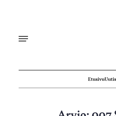
Siirry
suoraan
sisältöön
Etusivu
Uutis
Arvio: 007 