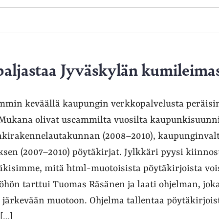
paljastaa Jyväskylän kumileima
iemmin keväällä kaupungin verkkopalvelusta peräisin
. Mukana olivat useammilta vuosilta kaupunkisuunn
nkirakennelautakunnan (2008–2010), kaupunginvalt
ksen (2007–2010) pöytäkirjat. Jylkkäri pyysi kiinno
näkisimme, mitä html-muotoisista pöytäkirjoista voi
Työhön tarttui Tuomas Räsänen ja laati ohjelman, jok
ne järkevään muotoon. Ohjelma tallentaa pöytäkirjoi
 […]