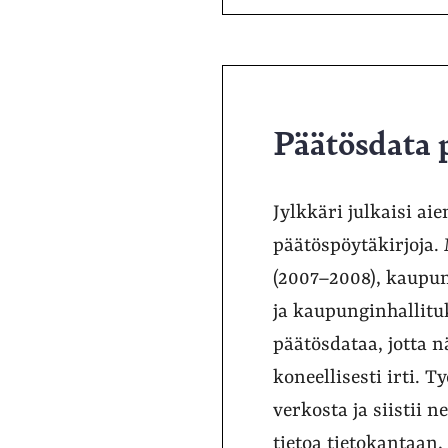
Päätösdata 
Jylkkäri julkaisi a
päätöspöytäkirjoja
(2007–2008), kaupu
ja kaupunginhallitu
päätösdataa, jotta 
koneellisesti irti. 
verkosta ja siistii 
tietoa tietokantaan,