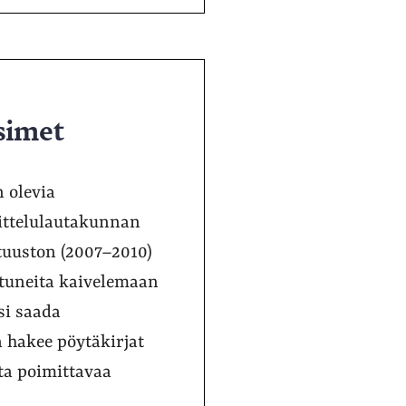
simet
 olevia
ittelulautakunnan
uuston (2007–2010)
stuneita kaivelemaan
si saada
a hakee pöytäkirjat
sta poimittavaa