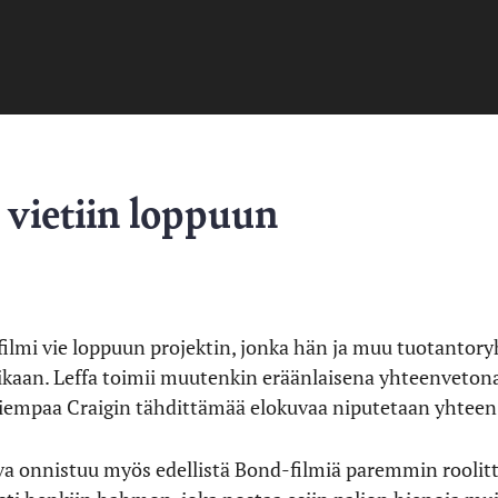
 vietiin loppuun
ilmi vie loppuun projektin, jonka hän ja muu tuotantoryh
kaan. Leffa toimii muutenkin eräänlaisena yhteenveton
aiempaa Craigin tähdittämää elokuvaa niputetaan yhteen 
uva onnistuu myös edellistä Bond-filmiä paremmin roolit