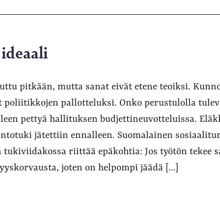
ideaali
uttu pitkään, mutta sanat eivät etene teoiksi. Kunn
t poliitikkojen pallotteluksi. Onko perustulolla tule
lleen pettyä hallituksen budjettineuvotteluissa. Eläk
ntotuki jätettiin ennalleen. Suomalainen sosiaalitur
 tukiviidakossa riittää epäkohtia: Jos työtön tekee
yyskorvausta, joten on helpompi jäädä […]