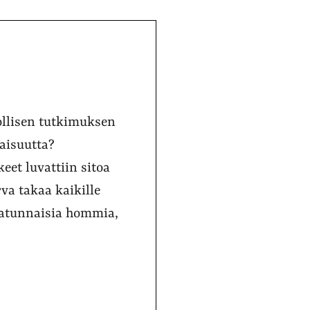
ollisen tutkimuksen
vaisuutta?
keet luvattiin sitoa
va takaa kaikille
 satunnaisia hommia,