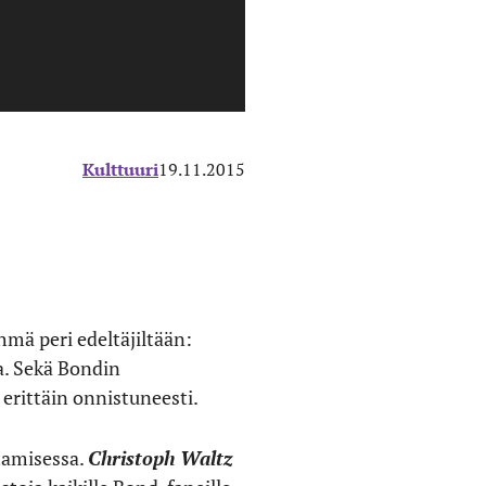
Kulttuuri
19.11.2015
mä peri edeltäjiltään:
a. Sekä Bondin
erittäin onnistuneesti.
tamisessa.
Christoph Waltz