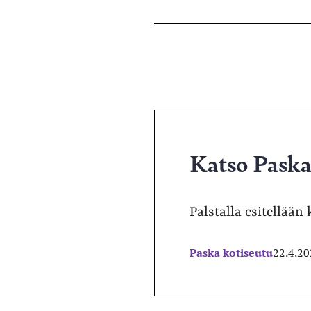
Katso Paska 
Palstalla esitellään 
Paska kotiseutu
22.4.2