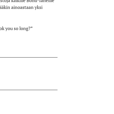
toja kaikille Bond-faneille
ääkin ainoastaan yksi
ok you so long?”