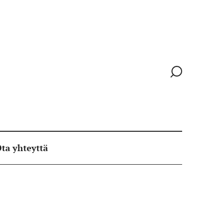
Siirry
hakusivull
ta yhteyttä