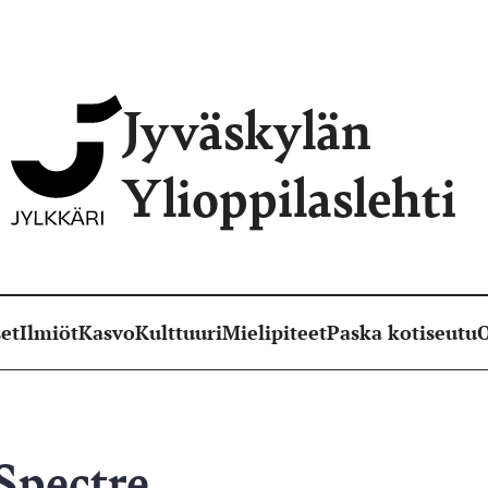
Jyväskylän
Ylioppilaslehti
et
Ilmiöt
Kasvo
Kulttuuri
Mielipiteet
Paska kotiseutu
O
Spectre