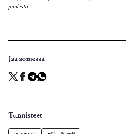
puolesta.
Jaa somessa
Jaa
Jaa
Jaa
Jaa
X-
Facebookissa
Telegramissa
WhatsAppissa
palvelussa
Tunnisteet
Anita mattila
Heikki viitamäki