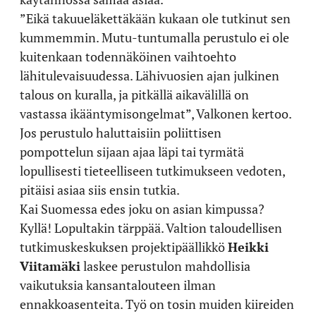
”Eikä takuueläkettäkään kukaan ole tutkinut sen
kummemmin. Mutu-tuntumalla perustulo ei ole
kuitenkaan todennäköinen vaihtoehto
lähitulevaisuudessa. Lähivuosien ajan julkinen
talous on kuralla, ja pitkällä aikavälillä on
vastassa ikääntymisongelmat”, Valkonen kertoo.
Jos perustulo haluttaisiin poliittisen
pompottelun sijaan ajaa läpi tai tyrmätä
lopullisesti tieteelliseen tutkimukseen vedoten,
pitäisi asiaa siis ensin tutkia.
Kai Suomessa edes joku on asian kimpussa?
Kyllä! Lopultakin tärppää. Valtion taloudellisen
tutkimuskeskuksen projektipäällikkö
Heikki
Viitamäki
laskee perustulon mahdollisia
vaikutuksia kansantalouteen ilman
ennakkoasenteita. Työ on tosin muiden kiireiden