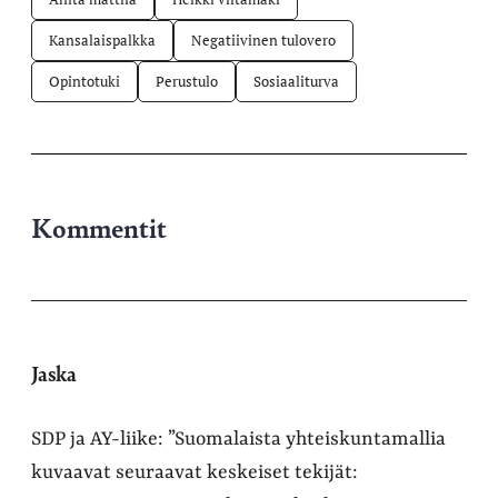
Kansalaispalkka
Negatiivinen tulovero
Opintotuki
Perustulo
Sosiaaliturva
Kommentit
Jaska
SDP ja AY-liike: ”Suomalaista yhteiskuntamallia
kuvaavat seuraavat keskeiset tekijät: