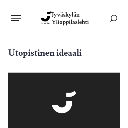
Siirry
Jyväskylän
suoraan
Siirry
Ylioppilaslehti
sisältöön
hakusivul
Utopistinen ideaali