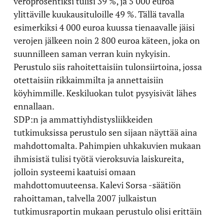
veroprosentiksi tulisi 39 %, ja 5 000 euroa
ylittäville kuukausituloille 49 %. Tällä tavalla
esimerkiksi 4 000 euroa kuussa tienaavalle jäisi
verojen jälkeen noin 2 800 euroa käteen, joka on
suunnilleen saman verran kuin nykyisin.
Perustulo siis rahoitettaisiin tulonsiirtoina, jossa
otettaisiin rikkaimmilta ja annettaisiin
köyhimmille. Keskiluokan tulot pysyisivät lähes
ennallaan.
SDP:n ja ammattiyhdistysliikkeiden
tutkimuksissa perustulo sen sijaan näyttää aina
mahdottomalta. Pahimpien uhkakuvien mukaan
ihmisistä tulisi työtä vieroksuvia laiskureita,
jolloin systeemi kaatuisi omaan
mahdottomuuteensa. Kalevi Sorsa -säätiön
rahoittaman, talvella 2007 julkaistun
tutkimusraportin mukaan perustulo olisi erittäin