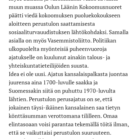
muun muassa Oulun Läänin Kokoomusnuoret
päätti viedä kokoomuksen puoluekokoukseen
aloitteen perustulon saattamisesta
sosiaaliturvauudistuksen lähtökohdaksi. Samalla
asialla on myös Vasemmistoliitto. Politiikan
ulkopuolelta myönteisiä puheenvuoroja
ajatukselle on kuulunut ainakin talous- ja
yhteiskuntatieteilijöiden suusta.
Idea ei ole uusi. Ajatus kansalaispalkasta juontaa
juurensa aina 1700-luvulle saakka ja
Suomessakin siitä on puhuttu 1970-luvulta
lähtien. Perustulon perusajatus on se, että
jokainen täysi-ikäinen kansalainen saa tietyn
könttäsumman verottomana tililleen. Omaa
elintasoaan voisi parantaa tekemällä töitä ilman,
että se vaikuttaisi perustulon suuruuteen.