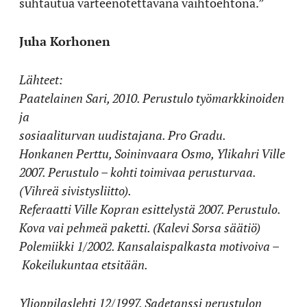
suhtautua varteenotettavana vaihtoehtona.”
Juha Korhonen
Lähteet:
Paatelainen Sari, 2010. Perustulo työmarkkinoiden
ja
sosiaaliturvan uudistajana. Pro Gradu.
Honkanen Perttu, Soininvaara Osmo, Ylikahri Ville
2007. Perustulo – kohti toimivaa perusturvaa.
(Vihreä sivistysliitto).
Referaatti Ville Kopran esittelystä 2007. Perustulo.
Kova vai pehmeä paketti. (Kalevi Sorsa säätiö)
Polemiikki 1/2002. Kansalaispalkasta motivoiva –
Kokeilukuntaa etsitään.
Ylioppilaslehti 12/1997. Sadetanssi perustulon