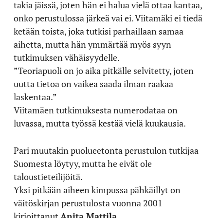
takia jäissä, joten hän ei halua vielä ottaa kantaa,
onko perustulossa järkeä vai ei. Viitamäki ei tiedä
ketään toista, joka tutkisi parhaillaan samaa
aihetta, mutta hän ymmärtää myös syyn
tutkimuksen vähäisyydelle.
”Teoriapuoli on jo aika pitkälle selvitetty, joten
uutta tietoa on vaikea saada ilman raakaa
laskentaa.”
Viitamäen tutkimuksesta numerodataa on
luvassa, mutta työssä kestää vielä kuukausia.
Pari muutakin puolueetonta perustulon tutkijaa
Suomesta löytyy, mutta he eivät ole
taloustieteilijöitä.
Yksi pitkään aiheen kimpussa pähkäillyt on
väitöskirjan perustulosta vuonna 2001
kirjoittanut
Anita Mattila
.