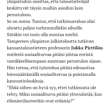
yliopistoihin osoittaa, että taloustieteilijät
keskittyvät täysin muihin asioihin kuin
perustuloon.
Se on outoa. Tuntuu, että tutkimusrahaa olisi
uhrattu paljon turhemmillekin aiheille.
Siitäkin voi tosin olla montaa mieltä.
Tampereen yliopiston julkistaloutta tutkivan
kansantaloustieteen professorin
Jukka Pirttilän
mielestä sosiaaliturvaa pitäisi johtaa entistä
vastikkeellisempaan suuntaan perustulon sijaan.
Hän toteaa, että työntekoa pitäisi edesauttaa
hienosäätämällä sosiaaliturvaa ja poistamalla
kannustinloukkuja.
”Ehkä siihen on hyvä syy, ettei tutkimusta ole
tehty. Miksi sosiaaliturva pitäisi yhtenäistää, kun
elämäntilanteetkin ovat erilaisia?”