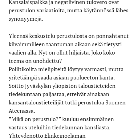
Kansalaispalkka ja negatiivinen tulovero ovat
perustulon variaatioita, mutta käytännössä lähes
synonyymejä.
Yleensä keskustelu perustulosta on ponnahtanut
kiivaimmilleen taantuman aikaan sekä tietysti
vaalien alla. Nyt on ollut hiljaista. Joko koko
teema on unohdettu?
Poliitikoilta mielipiteitä löytyy varmasti, mutta
yritetäänpä saada asiaan puolueeton kanta.
Soitto Jyväskylän yliopiston taloustieteiden
tiedekuntaan paljastaa, etteivät ainakaan
kansantaloustieteilijät tutki perustuloa Suomen
Ateenassa.
”Mikä on perustulo?” kuuluu ensimmäinen
vastaus uteluihin tiedekunnan kansliasta.
Yhteydenotto Elinkeinoelämän