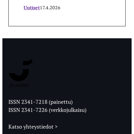
Uutiset
17.4.2026
Jyväskylän
Ylioppilaslehti
ISSN 2341-7218 (painettu)
ISSN 2341-7226 (verkkojulkaisu)
Katso yhteystiedot >