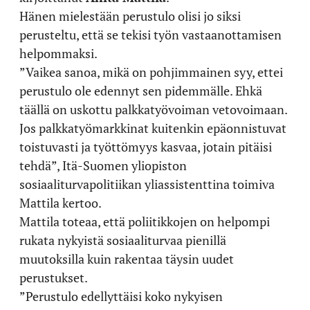
Hänen mielestään perustulo olisi jo siksi
perusteltu, että se tekisi työn vastaanottamisen
helpommaksi.
”Vaikea sanoa, mikä on pohjimmainen syy, ettei
perustulo ole edennyt sen pidemmälle. Ehkä
täällä on uskottu palkkatyövoiman vetovoimaan.
Jos palkkatyömarkkinat kuitenkin epäonnistuvat
toistuvasti ja työttömyys kasvaa, jotain pitäisi
tehdä”, Itä-Suomen yliopiston
sosiaaliturvapolitiikan yliassistenttina toimiva
Mattila kertoo.
Mattila toteaa, että poliitikkojen on helpompi
rukata nykyistä sosiaaliturvaa pienillä
muutoksilla kuin rakentaa täysin uudet
perustukset.
”Perustulo edellyttäisi koko nykyisen