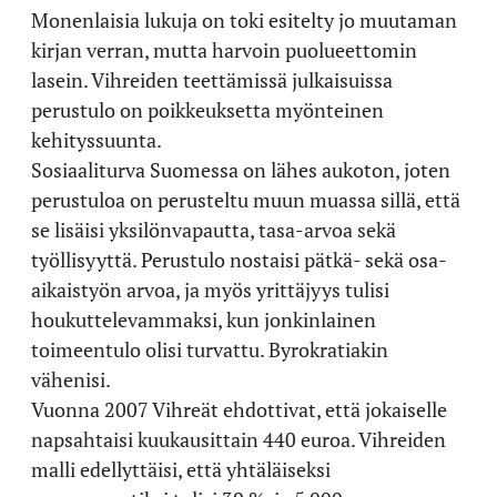
Monenlaisia lukuja on toki esitelty jo muutaman
kirjan verran, mutta harvoin puolueettomin
lasein. Vihreiden teettämissä julkaisuissa
perustulo on poikkeuksetta myönteinen
kehityssuunta.
Sosiaaliturva Suomessa on lähes aukoton, joten
perustuloa on perusteltu muun muassa sillä, että
se lisäisi yksilönvapautta, tasa-arvoa sekä
työllisyyttä. Perustulo nostaisi pätkä- sekä osa-
aikaistyön arvoa, ja myös yrittäjyys tulisi
houkuttelevammaksi, kun jonkinlainen
toimeentulo olisi turvattu. Byrokratiakin
vähenisi.
Vuonna 2007 Vihreät ehdottivat, että jokaiselle
napsahtaisi kuukausittain 440 euroa. Vihreiden
malli edellyttäisi, että yhtäläiseksi