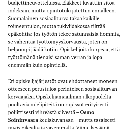
budjettineuvotteluissa. Eläkkeet luvattiin sitoa
indeksiin, mutta opintotuki jätettiin ennalleen.
Suomalainen sosiaaliturva takaa kaikille
toimeentulon, mutta tukiviidakossa riittää
epäkohtia: Jos työtön tekee satunnaisia hommia,
se vähentää työttömyyskorvausta, joten on
helpompi jäädä kotiin. Opiskelijoita korpeaa, että
työttömänä tienaisi saman verran ja jopa
enemmän kuin opintiellä.
Eri opiskelijajärjestöt ovat ehdottaneet moneen
otteeseen perustuloa perinteisen sosiaaliturvan
korvaajaksi. Opiskelijamaailman ulkopuolelta
puoltavia mielipiteitä on ropissut erityisesti
poliittisesti vihreästä siivestä –
Osmo
Soininvaara
keulakuvanaan – mutta tasaisesti
myös oikealta ja vasemmalta. Viime keväänä