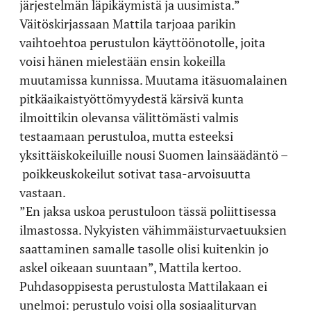
järjestelmän läpikäymistä ja uusimista.”
Väitöskirjassaan Mattila tarjoaa parikin
vaihtoehtoa perustulon käyttöönotolle, joita
voisi hänen mielestään ensin kokeilla
muutamissa kunnissa. Muutama itäsuomalainen
pitkäaikaistyöttömyydestä kärsivä kunta
ilmoittikin olevansa välittömästi valmis
testaamaan perustuloa, mutta esteeksi
yksittäiskokeiluille nousi Suomen lainsäädäntö –
poikkeuskokeilut sotivat tasa-arvoisuutta
vastaan.
”En jaksa uskoa perustuloon tässä poliittisessa
ilmastossa. Nykyisten vähimmäisturvaetuuksien
saattaminen samalle tasolle olisi kuitenkin jo
askel oikeaan suuntaan”, Mattila kertoo.
Puhdasoppisesta perustulosta Mattilakaan ei
unelmoi: perustulo voisi olla sosiaaliturvan