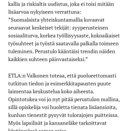
kallis ja riskialtis uudistus, joka ei toisi mitään
lisäarvoa nykyiseen verrattuna:
”Suomalaista yhteiskuntamallia kuvaavat
seuraavat keskeiset tekijät: syyperusteinen
sosiaaliturva, korkea työllisyysaste, kokoaikaiset
työsuhteet ja työstä saatavalla palkalla toimeen
tuleminen. Perustulo kääntäisi trendin näiden
kaikkien suhteen päinvastaiseksi.”
ETLA:n Valkonen toteaa, että puolueettomasti
tutkitun tiedon ja esimerkkitapausten puute
laimentaa keskustelua koko aiheesta.
Opintotukea voi jo nyt pitää perustulon mallina,
sillä opiskelija voi huoletta tienata lisäansioita,
kunhan tienestit pysyvät tulorajojen puitteissa.
Myös lapsilisät ja kansaneläke tarkoittavat
käytännössä samaa asiaa.