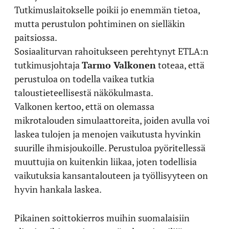
Tutkimuslaitokselle poikii jo enemmän tietoa,
mutta perustulon pohtiminen on sielläkin
paitsiossa.
Sosiaaliturvan rahoitukseen perehtynyt ETLA:n
tutkimusjohtaja
Tarmo Valkonen
toteaa, että
perustuloa on todella vaikea tutkia
taloustieteellisestä näkökulmasta.
Valkonen kertoo, että on olemassa
mikrotalouden simulaattoreita, joiden avulla voi
laskea tulojen ja menojen vaikutusta hyvinkin
suurille ihmisjoukoille. Perustuloa pyöritellessä
muuttujia on kuitenkin liikaa, joten todellisia
vaikutuksia kansantalouteen ja työllisyyteen on
hyvin hankala laskea.
Pikainen soittokierros muihin suomalaisiin