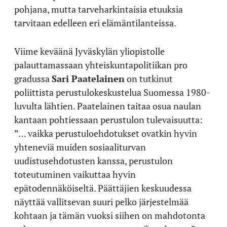
pohjana, mutta tarveharkintaisia etuuksia
tarvitaan edelleen eri elämäntilanteissa.
Viime keväänä Jyväskylän yliopistolle
palauttamassaan yhteiskuntapolitiikan pro
gradussa
Sari Paatelainen
on tutkinut
poliittista perustulokeskustelua Suomessa 1980-
luvulta lähtien. Paatelainen taitaa osua naulan
kantaan pohtiessaan perustulon tulevaisuutta:
”… vaikka perustuloehdotukset ovatkin hyvin
yhteneviä muiden sosiaaliturvan
uudistusehdotusten kanssa, perustulon
toteutuminen vaikuttaa hyvin
epätodennäköiseltä. Päättäjien keskuudessa
näyttää vallitsevan suuri pelko järjestelmää
kohtaan ja tämän vuoksi siihen on mahdotonta