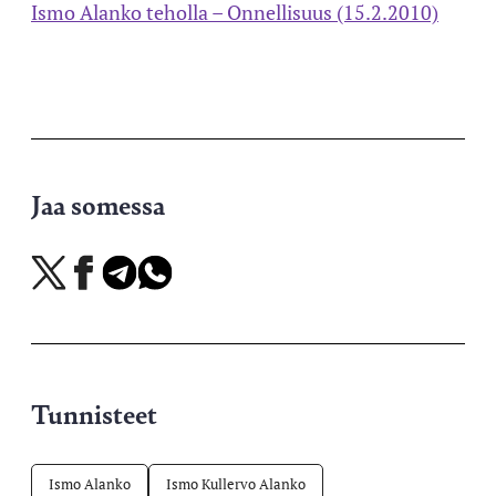
Ismo Alanko teholla – Onnellisuus (15.2.2010)
Jaa somessa
Jaa
Jaa
Jaa
Jaa
X-
Facebookissa
Telegramissa
WhatsAppissa
palvelussa
Tunnisteet
Ismo Alanko
Ismo Kullervo Alanko