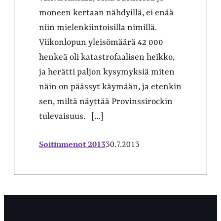
moneen kertaan nähdyillä, ei enää
niin mielenkiintoisilla nimillä.
Viikonlopun yleisömäärä 42 000
henkeä oli katastrofaalisen heikko,
ja herätti paljon kysymyksiä miten
näin on päässyt käymään, ja etenkin
sen, miltä näyttää Provinssirockin
tulevaisuus. […]
Soitinmenot 2013
30.7.2013