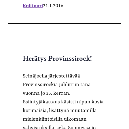
Kulttuuri
21.1.2016
Herätys Provinssirock!
Seinäjoella järjestettävää
Provinssirockia juhlittiin tänä
vuonna jo 35. kerran.
Esiintyjäkattaus käsitti nipun kovia
kotimaisia, lisättynä muutamilla
mielenkiintoisilla ulkomaan
vahvistuksilla, sekä Suomessa jo