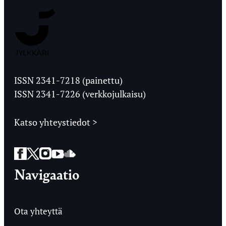
Jyväskylän
Ylioppilaslehti
ISSN 2341-7218 (painettu)
ISSN 2341-7226 (verkkojulkaisu)
Katso yhteystiedot >
Facebook
Twitter
Instagram
YouTube
SoundCloud
Navigaatio
Ota yhteyttä