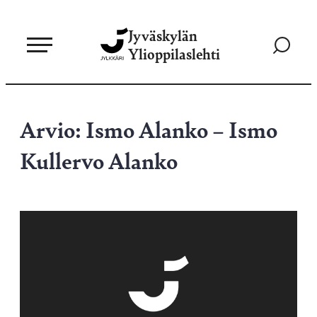
Siirry
Jyväskylän
suoraan
Siirry
Ylioppilaslehti
sisältöön
hakusivul
Arvio: Ismo Alanko – Ismo
Kullervo Alanko