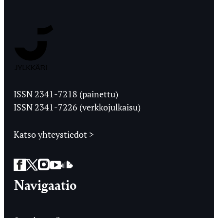
Jyväskylän
Ylioppilaslehti
ISSN 2341-7218 (painettu)
ISSN 2341-7226 (verkkojulkaisu)
Katso yhteystiedot >
Facebook
Twitter
Instagram
YouTube
SoundCloud
Navigaatio