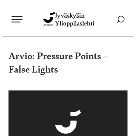
Siirry
Jyväskylän
suoraan
Siirry
Ylioppilaslehti
sisältöön
hakusivul
Arvio: Pressure Points –
False Lights