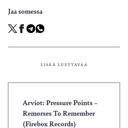
Jaa somessa
Jaa
Jaa
Jaa
Jaa
X-
Facebookissa
Telegramissa
WhatsAppissa
palvelussa
LISÄÄ LUETTAVAA
Arviot: Pressure Points –
Remorses To Remember
(Firebox Records)