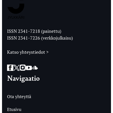
Jyväskylän
Ylioppilaslehti
ISSN 2341-7218 (painettu)
ISSN 2341-7226 (verkkojulkaisu)
Katso yhteystiedot >
Facebook
Twitter
Instagram
YouTube
SoundCloud
Navigaatio
Ota yhteyttä
Etusivu