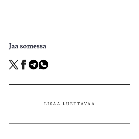
Jaa somessa
Jaa
Jaa
Jaa
Jaa
X-
Facebookissa
Telegramissa
WhatsAppissa
palvelussa
LISÄÄ LUETTAVAA