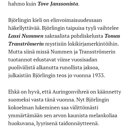
hahmo kuin
Tove Janssonista
.
Björlingin kieli on elinvoimaisuudessaan
häkellyttävää. Björlingin taipuisa tyyli vaihtelee
Lassi Nummen
sakraalista pohdiskelusta
Tomas
Tranströmerin
mystisiin lokikirjamerkintöihin.
Mutta siinä missä Nummen ja Transströmerin
tuotannot edustavat viime vuosisadan
puolivälistä alkanutta runollista jaksoa,
julkaistiin Björlingin teos jo vuonna 1933.
Ehkä on hyvä, että Auringonvihreä on käännetty
suomeksi vasta tänä vuonna. Nyt Björlingin
kokoelman lukeminen saa välittömästi
ymmärtämään sen arvon kaunista melankoliaa
huokuvana, lyyrisenä taidonnäytteenä.