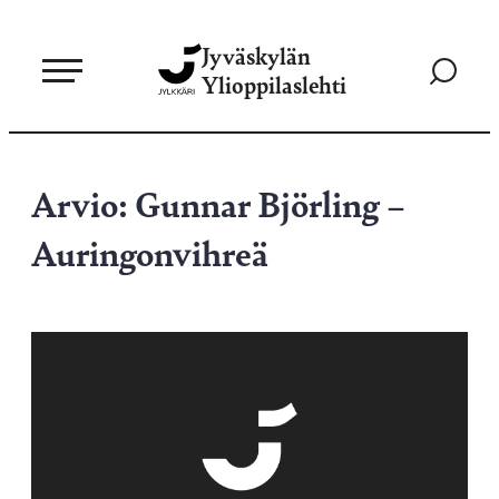
Siirry
Jyväskylän
suoraan
Siirry
Ylioppilaslehti
sisältöön
hakusivul
Arvio: Gunnar Björling –
Auringonvihreä