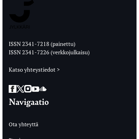
Jyväskylän
Ylioppilaslehti
ISSN 2341-7218 (painettu)
ISSN 2341-7226 (verkkojulkaisu)
Katso yhteystiedot >
Facebook
Twitter
Instagram
YouTube
SoundCloud
Navigaatio
Ota yhteyttä