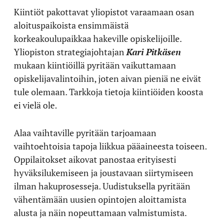
Kiintiöt pakottavat yliopistot varaamaan osan
aloituspaikoista ensimmäistä
korkeakoulupaikkaa hakeville opiskelijoille.
Yliopiston strategiajohtajan
Kari Pitkäsen
mukaan kiintiöillä pyritään vaikuttamaan
opiskelijavalintoihin, joten aivan pieniä ne eivät
tule olemaan. Tarkkoja tietoja kiintiöiden koosta
ei vielä ole.
Alaa vaihtaville pyritään tarjoamaan
vaihtoehtoisia tapoja liikkua pääaineesta toiseen.
Oppilaitokset aikovat panostaa erityisesti
hyväksilukemiseen ja joustavaan siirtymiseen
ilman hakuprosesseja. Uudistuksella pyritään
vähentämään uusien opintojen aloittamista
alusta ja näin nopeuttamaan valmistumista.