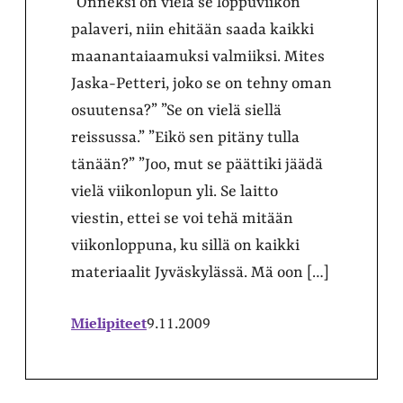
”Onneksi on vielä se loppuviikon
palaveri, niin ehitään saada kaikki
maanantaiaamuksi valmiiksi. Mites
Jaska-Petteri, joko se on tehny oman
osuutensa?” ”Se on vielä siellä
reissussa.” ”Eikö sen pitäny tulla
tänään?” ”Joo, mut se päättiki jäädä
vielä viikonlopun yli. Se laitto
viestin, ettei se voi tehä mitään
viikonloppuna, ku sillä on kaikki
materiaalit Jyväskylässä. Mä oon […]
Mielipiteet
9.11.2009