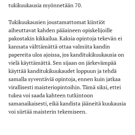
tukikuukausia myönnetään 70.
Tukikuukausien joustamattomat kiintiöt
aiheuttavat kahden pääaineen opiskelijoille
pakostakin kikkailua. Kaksia opintoja tekevän ei
kannata välttämättä ottaa valmiita kandin
papereita ulos ajoissa, jos kanditukikuukausia on
vielä käyttämättä. Sen sijaan on järkevämpää
käyttää kanditukikuukaudet loppuun ja tehdä
samalla syventäviä opintoja, ennen kuin jatkaa
virallisesti maisteriopintoihin. Tämä siksi, ettei
tukea voi saada kahteen tutkintoon
samanaikaisesti, eikä kandista jääneitä kuukausia
voi siirtää maisterin tekemiseen.