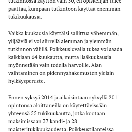
tutkinnossa käyttön vain 50, eli opiskelijan tulee
päättää, kumpaan tutkintoon käyttää enemmän
tukikuukausia.
Vaikka kuukausia käyttäisi sallittua vähemmän,
ylijääviä ei voi siirrellä alemman ja ylemmän
tutkinnon välillä. Poikkeusluvalla tukea voi saada
kaikkiaan 64 kuukautta, mutta lisäkuukausia
myönnetään vain todella harvoille. Alan
vaihtaminen on pidennyshakemusten yleisin
hylkäysperuste.
Ennen syksyä 2014 ja aikaisintaan syksyllä 2011
opintonsa aloittaneilla on käytettävissään
yhteensä 55 tukikuukautta, jotka kootaan
maksimissaan 37 kandi- ja 28
maisteritukikuukaudesta. Poikkeustilanteissa