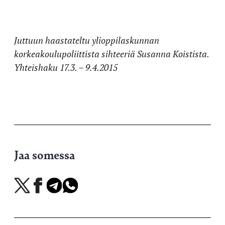
Juttuun haastateltu ylioppilaskunnan
korkeakoulupoliittista sihteeriä Susanna Koistista.
Yhteishaku 17.3. – 9.4.2015
Jaa somessa
Jaa
Jaa
Jaa
Jaa
X-
Facebookissa
Telegramissa
WhatsAppissa
palvelussa