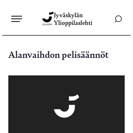
Siirry
Jyväskylän
suoraan
Siirry
Ylioppilaslehti
sisältöön
hakusivul
Alanvaihdon pelisäännöt