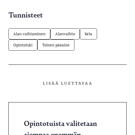
Tunnisteet
Alan vaihtaminen
Alanvaihto
Kela
Opintotuki
Toinen pääaine
LISÄÄ LUETTAVAA
Opintotuista valitetaan
aiempaa enemmän