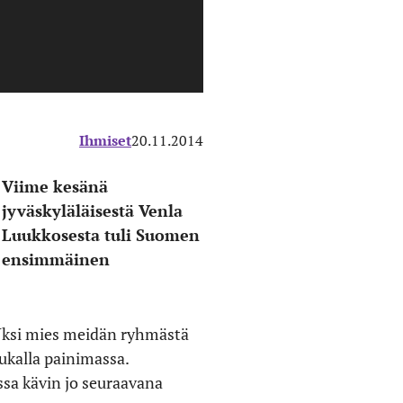
Ihmiset
20.11.2014
Viime kesänä
jyväskyläläisestä Venla
Luukkosesta tuli Suomen
ensimmäinen
 Yksi mies meidän ryhmästä
ukalla painimassa.
ssa kävin jo seuraavana