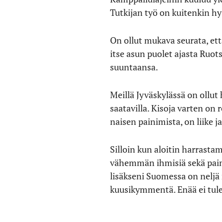
Tutkijan työ on kuitenkin hy
On ollut mukava seurata, ett
itse asun puolet ajasta Ruo
suuntaansa.
Meillä Jyväskylässä on ollut 
saatavilla. Kisoja varten on
naisen painimista, on liike j
Silloin kun aloitin harrasta
vähemmän ihmisiä sekä painol
lisäkseni Suomessa on neljä r
kuusikymmentä. Enää ei tule