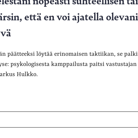
lestäni nopeasti suhteellisen ta
sin, että en voi ajatella olevani
yvä
 päätteeksi löytää erinomaisen taktiikan, se palkit
se: psykologisesta kamppailusta paitsi vastustajan
Markus Hulkko.