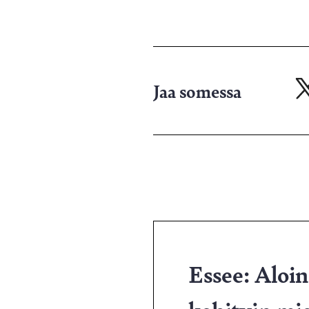
Jaa somessa
Ja
X-
pa
Essee: Aloin