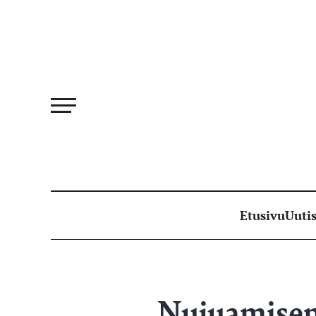
Siirry
suoraan
sisältöön
Etusivu
Uutis
Nujuamisen