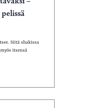
itavaksi –
 pelissä
see. Siitä shakissa
 myös itsensä