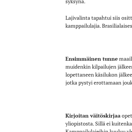
syksynä.
Lajivalinta tapahtui siis os
kamppailulajia. Brasilialais
Ensimmäinen tunne
maail
muidenkin kilpailujen jälkee
lopettaneen käsilukon jälke
jotka pystyi erottamaan jouk
Kirjoitan väitöskirjaa
opet
yliopistosta. Sillä ei kuiten
Kamppailulajeihin kuuluu yl