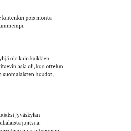
ee kuitenkin pois monta
n kummempi.
hjä olo kuin kaikkien
tsevin asia oli, kun ottelun
en suomalaisten huudot,
ajaksi Jyväskylän
lialaista jujitsua.
siirretään myös eteenpäin.