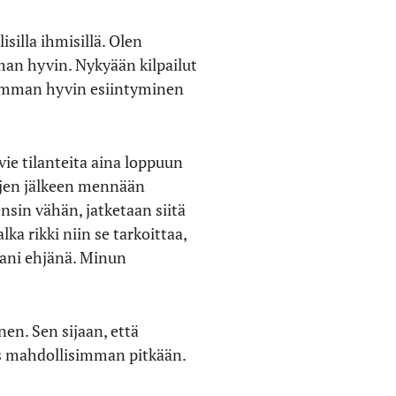
isilla ihmisillä. Olen
man hyvin. Nykyään kilpailut
lisimman hyvin esiintyminen
ie tilanteita aina loppuun
mojen jälkeen mennään
nsin vähän, jatketaan siitä
a rikki niin se tarkoittaa,
kani ehjänä. Minun
nen. Sen sijaan, että
ös mahdollisimman pitkään.