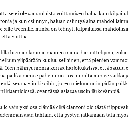
tta se ei ole samanlaista voittamisen halua kuin kilpailull
ofonia ja kun esiinnyn, haluan esiintyä aina mahdollisim
lle sille treenille, minkä on tehnyt. Kilpailuissa mahdol
 että voittaa.
alilla hieman lammasmainen maine harjoittelijana, enkä v
urheiluun ylipäätään kuuluu sellainen, että pienien vam
. Olen nähnyt monta kertaa harjoituksissa, että sattuu e
ma paikka menee pahemmin. Jos minulta menee vaikka jalk
 enkä seuraaviin kisoihin, joten mieluummin pidän paik
ini kisamielessä, ovat tässä asiassa usein järkevämpiä.
ulle vain yksi osa elämää eikä elantoni ole tästä riippuvai
n pidemmän ajan tähtäin, että pystyn jatkamaan tätä my