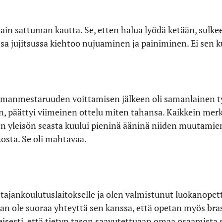
ittain sattuman kautta. Se, etten halua lyödä ketään, sulk
essa jujitsussa kiehtoo nujuaminen ja painiminen. Ei se
manmestaruuden voittamisen jälkeen oli samanlainen ty
n, päättyi viimeinen ottelu miten tahansa. Kaikkein merki
en yleisön seasta kuului pieninä ääninä niiden muutami
osta. Se oli mahtavaa.
tajankoulutuslaitokselle ja olen valmistunut luokanopett
kaan ole suoraa yhteyttä sen kanssa, että opetan myös brasi
eisesti, että tietyn tason saavutettuaan omaa osaamista 