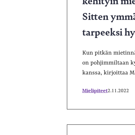
kehityin mie
Sitten ymmär
tarpeeksi h
Kun pitkän mietinnän
on pohjimmiltaan ky
kanssa, kirjoittaa 
Mielipiteet
2.11.2022