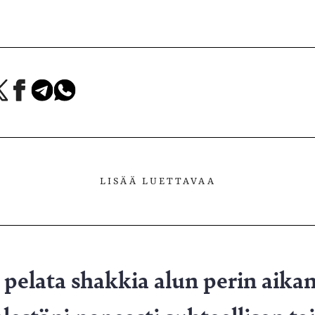
a
Jaa
Jaa
Jaa
Facebookissa
Telegramissa
WhatsAppissa
lvelussa
LISÄÄ LUETTAVAA
 pelata shakkia alun perin aikan