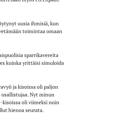
öytynyt uusia ihmisiä, kun
et vetämään toimintaa omaan
aispuolisia sparrikavereita
es kuinka yrittäisi simuloida
vyö ja kisoissa oli paljon
 osallistujaa. Nyt minun
-kisoissa oli viimeksi noin
lut hienoa seurata.