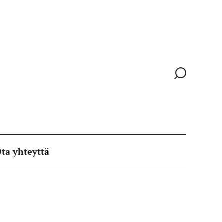
Siirry
hakusivull
ta yhteyttä