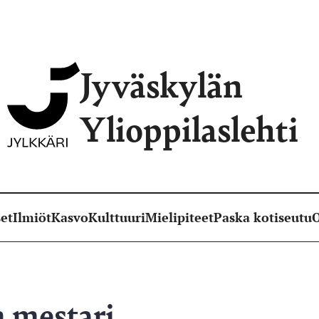
Jyväskylän
Ylioppilaslehti
et
Ilmiöt
Kasvo
Kulttuuri
Mielipiteet
Paska kotiseutu
O
 mestari