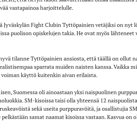
vää vastapainoa harjoittelulle.
ä Jyväskylän Fight Clubin Tyttöpainien vetäjiksi on nyt l
tsissa puolison opiskelujen takia. He ovat myös lähtene
hyvä tilanne Tyttöpainien ansiosta, että täällä on ollut n
 realistisempaa sparrata muiden naisten kanssa. Vaikka mi
a voiman käyttö kuitenkin aivan erilaista.
misen, Suomessa oli ainoastaan yksi naispuolinen purppura
uokkia. SM-kisoissa taisi olla yhteensä 12 naispuolista
uskeavöistä sekä useita purppuravöitä, ja osallistujia SM
 pelkästään samat naamat kisoissa vastaan. Kasvua on ol