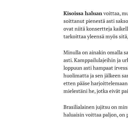
Kisoissa haluan
voittaa, mu
soittanut pienestä asti saks
ovat niitä konsertteja kaike
tarkoittaa yleensä myös sitä,
Minulla on ainakin omalla s
asti. Kamppailulajeihin ja 
loppuun asti hampaat irvessä
huolimatta ja sen jälkeen sa
etten pääse harjoittelemaan
mielestäni he, jotka eivät pa
Brasilialainen jujitsu on min
haluaisin voittaa paljon, o