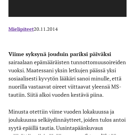
Mielipiteet
20.11.2014
V
iime syksynä jouduin pariksi päiväksi
sairaalaan epämääräisten tunnottomuusoireiden
vuoksi. Maatessani yksin letkujen päässä yksi
sosiaalisesti kyvytön lääkäri sanoi minulle, että
nuorilla vastaavat oireet viittaavat yleensä MS-
tautiin. Siitä alkoi vuoden kestävä piina.
Minusta otettiin viime vuoden lokakuussa ja
joulukuussa selkäydinnäytteet, joiden tulos antoi
syytä epäillä tautia. Uusintapäänkuvaus