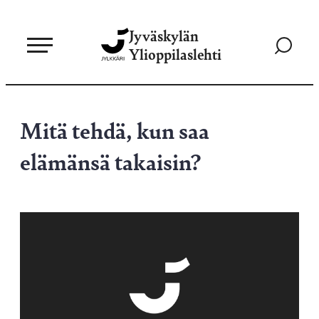
Siirry
Jyväskylän
suoraan
Siirry
Ylioppilaslehti
sisältöön
hakusivul
Mitä tehdä, kun saa
elämänsä takaisin?