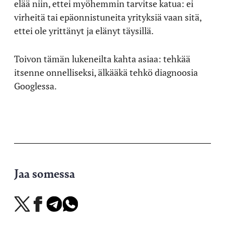
elää niin, ettei myöhemmin tarvitse katua: ei
virheitä tai epäonnistuneita yrityksiä vaan sitä,
ettei ole yrittänyt ja elänyt täysillä.
Toivon tämän lukeneilta kahta asiaa: tehkää
itsenne onnelliseksi, älkääkä tehkö diagnoosia
Googlessa.
Jaa somessa
Jaa
Jaa
Jaa
Jaa
X-
Facebookissa
Telegramissa
WhatsAppissa