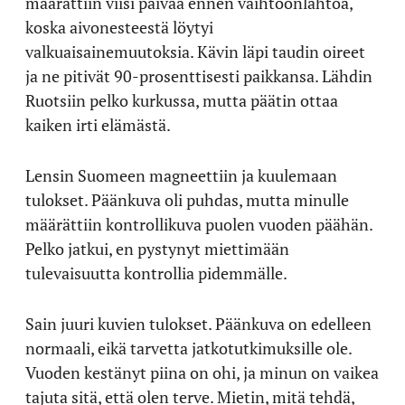
määrättiin viisi päivää ennen vaihtoonlähtöä,
koska aivonesteestä löytyi
valkuaisainemuutoksia. Kävin läpi taudin oireet
ja ne pitivät 90-prosenttisesti paikkansa. Lähdin
Ruotsiin pelko kurkussa, mutta päätin ottaa
kaiken irti elämästä.
Lensin Suomeen magneettiin ja kuulemaan
tulokset. Päänkuva oli puhdas, mutta minulle
määrättiin kontrollikuva puolen vuoden päähän.
Pelko jatkui, en pystynyt miettimään
tulevaisuutta kontrollia pidemmälle.
Sain juuri kuvien tulokset. Päänkuva on edelleen
normaali, eikä tarvetta jatkotutkimuksille ole.
Vuoden kestänyt piina on ohi, ja minun on vaikea
tajuta sitä, että olen terve. Mietin, mitä tehdä,