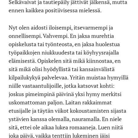
Selkävaivat ja tautiepäily jättivät jälkensä, mutta
ennen kaikkea positiivisessa mielessä.
Nyt olen aidosti iloisempi, itsevarmempi ja
onnellisempi. Vahvempi. En jaksa murehtia
opiskelusta tai työnteosta, en jaksa huolestua
työpaikkojen niukkuudesta tai köyhyysrajalla
elämisestä. Opiskelen sitä mikä kiinnostaa, en
sitä mikä olisi hyödyllistä tai kansainvälistä
kilpailukykyä palvelevaa. Yritän muistaa hymyillä
niille vastaantulijoille, jotka katsovat kohti:
joskus pimeimpinä päivinä yksi hymy merkitsi
uskomattoman paljon. Laitan rakkaimmat
etusijalle ja täytän viikot kokoustamisten sijasta
ystävien kanssa olemalla, nauramalla. En niele
sitä, ettei ole aikaa lukea romaaneja. Luen niitä
joka päivä, vaikka tenttiin lukeminen jäisi