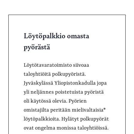
Löytöpalkkio omasta
pyörästä
Löytötavaratoimisto siivoaa
taloyhtiöitä polkupyöristä.
Jyväskylässä Yliopistonkadulla jopa
yli neljännes poistetuista pyöristä
oli käytössä olevia. Pyörien
omistajilta peritään mielivaltaisia*
löytöpalkkioita. Hylätyt polkupyörät
ovat ongelma monissa taloyhtiöissä.