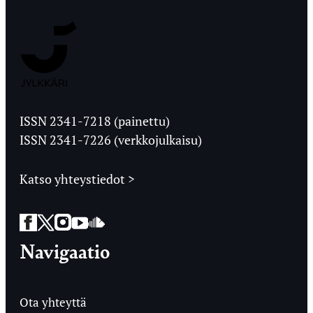
Jyväskylän
Ylioppilaslehti
ISSN 2341-7218 (painettu)
ISSN 2341-7226 (verkkojulkaisu)
Katso yhteystiedot >
Facebook
Twitter
Instagram
YouTube
SoundCloud
Navigaatio
Ota yhteyttä