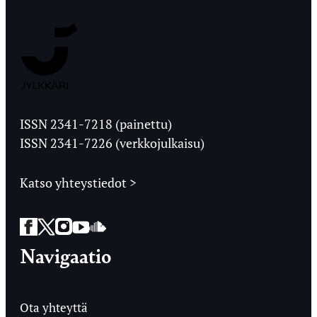
Jyväskylän
Ylioppilaslehti
ISSN 2341-7218 (painettu)
ISSN 2341-7226 (verkkojulkaisu)
Katso yhteystiedot >
Facebook
Twitter
Instagram
YouTube
SoundCloud
Navigaatio
Ota yhteyttä