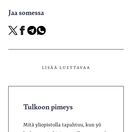
Jaa somessa
Jaa
Jaa
Jaa
Jaa
X-
Facebookissa
Telegramissa
WhatsAppissa
palvelussa
LISÄÄ LUETTAVAA
Tulkoon pimeys
Mitä yliopistolla tapahtuu, kun yö