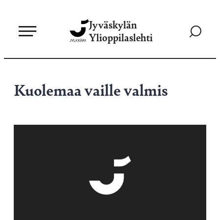
Siirry
Jyväskylän
suoraan
Siirry
Ylioppilaslehti
sisältöön
hakusivul
Kuolemaa vaille valmis