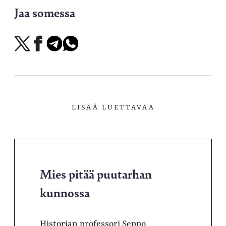
Jaa somessa
Jaa
Jaa
Jaa
Jaa
X-
Facebookissa
Telegramissa
WhatsAppissa
palvelussa
LISÄÄ LUETTAVAA
Mies pitää puutarhan
kunnossa
Historian professori Seppo