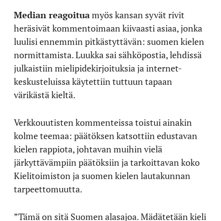
Median reagoitua
myös kansan syvät rivit
heräsivät kommentoimaan kiivaasti asiaa, jonka
luulisi ennemmin pitkästyttävän: suomen kielen
normittamista. Luukka sai sähköpostia, lehdissä
julkaistiin mielipidekirjoituksia ja internet-
keskusteluissa käytettiin tuttuun tapaan
värikästä kieltä.
Verkkouutisten kommenteissa toistui ainakin
kolme teemaa: päätöksen katsottiin edustavan
kielen rappiota, johtavan muihin vielä
järkyttävämpiin päätöksiin ja tarkoittavan koko
Kielitoimiston ja suomen kielen lautakunnan
tarpeettomuutta.
”Tämä on sitä Suomen alasajoa. Mädätetään kieli