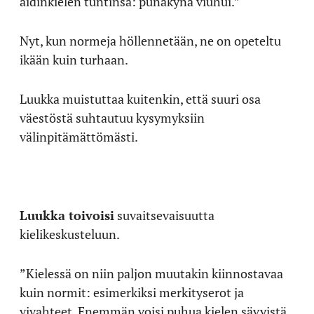
äidinkielen tuntinsa: punakynä viuhui.”
Nyt, kun normeja höllennetään, ne on opeteltu
ikään kuin turhaan.
Luukka muistuttaa kuitenkin, että suuri osa
väestöstä suhtautuu kysymyksiin
välinpitämättömästi.
Luukka toivoisi
suvaitsevaisuutta
kielikeskusteluun.
”Kielessä on niin paljon muutakin kiinnostavaa
kuin normit: esimerkiksi merkityserot ja
vivahteet. Enemmän voisi puhua kielen sävyistä,