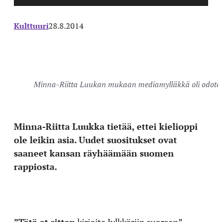
Kulttuuri
28.8.2014
Minna-Riitta Luukan mukaan mediamylläkkä oli odotett
Minna-Riitta Luukka tietää, ettei kielioppi
ole leikin asia. Uudet suositukset ovat
saaneet kansan räyhäämään suomen
rappiosta.
”Tätä et sitten
kirjoita Jylkkäriin suoraan”,