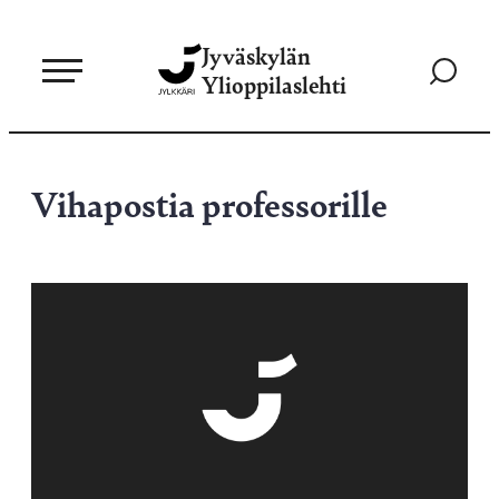
Siirry
Jyväskylän
suoraan
Siirry
Ylioppilaslehti
sisältöön
hakusivul
Vihapostia professorille