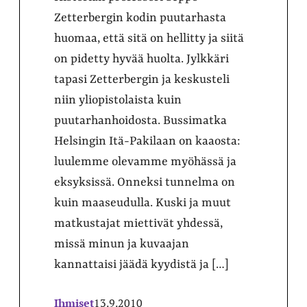
Zetterbergin kodin puutarhasta
huomaa, että sitä on hellitty ja siitä
on pidetty hyvää huolta. Jylkkäri
tapasi Zetterbergin ja keskusteli
niin yliopistolaista kuin
puutarhanhoidosta. Bussimatka
Helsingin Itä-Pakilaan on kaaosta:
luulemme olevamme myöhässä ja
eksyksissä. Onneksi tunnelma on
kuin maaseudulla. Kuski ja muut
matkustajat miettivät yhdessä,
missä minun ja kuvaajan
kannattaisi jäädä kyydistä ja […]
Ihmiset
13.9.2010