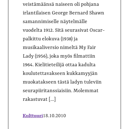
veistämäänsä naiseen oli pohjana
irlantilaisen George Bernard Shawn
samannimiselle näytelmälle
vuodelta 1912. Sitä seurasivat Oscar-
palkittu elokuva (1938) ja
musikaaliversio nimeltä My Fair
Lady (1956), joka myös filmattiin
1964. Kielitieteilijä ottaa kadulta
koulutettavakseen kukkamyyjän
muokatakseen tästä ladyn tuleviin
seurapiiritanssiaisiin. Molemmat
rakastuvat […]
Kulttuuri
18.10.2010