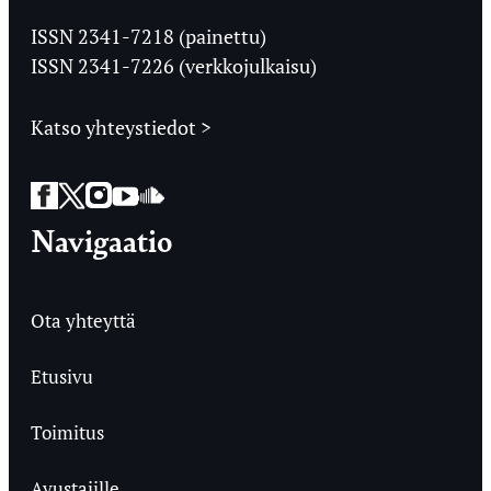
Jyväskylän
Ylioppilaslehti
ISSN 2341-7218 (painettu)
ISSN 2341-7226 (verkkojulkaisu)
Katso yhteystiedot >
Facebook
Twitter
Instagram
YouTube
SoundCloud
Navigaatio
Ota yhteyttä
Etusivu
Toimitus
Avustajille