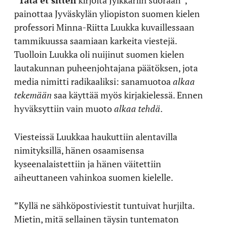
painottaa Jyväskylän yliopiston suomen kielen
professori Minna-Riitta Luukka kuvaillessaan
tammikuussa saamiaan karkeita viestejä.
Tuolloin Luukka oli nuijinut suomen kielen
lautakunnan puheenjohtajana päätöksen, jota
media nimitti radikaaliksi: sanamuotoa
alkaa
tekemään
saa käyttää myös kirjakielessä. Ennen
hyväksyttiin vain muoto
alkaa tehdä
.
Viesteissä Luukkaa haukuttiin alentavilla
nimityksillä, hänen osaamisensa
kyseenalaistettiin ja hänen väitettiin
aiheuttaneen vahinkoa suomen kielelle.
”Kyllä ne sähköpostiviestit tuntuivat hurjilta.
Mietin, mitä sellainen täysin tuntematon