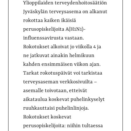
Ylioppilaiden terveydenhoitosäätiön
Jyväskylän terveysasema on alkanut
rokottaa kaiken ikäisiä
perusopiskelijoita A(H1N1)-
influenssavirusta vastaan.
Rokotukset alkoivat jo viikolla 4 ja
ne jatkuvat ainakin helmikuun
kahden ensimmäisen viikon ajan.
Tarkat rokotuspäivät voi tarkistaa
terveysaseman verkkosivuilta –
asemalle toivotaan, etteivät
aikataulua koskevat puhelinkyselyt
ruuhkauttaisi puhelinlinjoja.
Rokotukset koskevat
perusopiskelijoita: niihin tultaessa