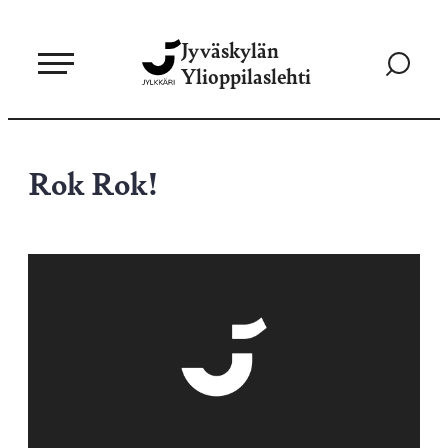
Siirry
Jyväskylän
suoraan
Siirry
Ylioppilaslehti
sisältöön
hakusivul
Rok Rok!