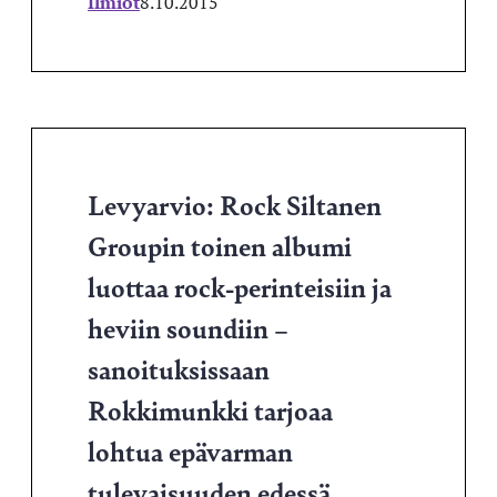
Ilmiöt
8.10.2015
Levyarvio: Rock Siltanen
Groupin toinen albumi
luottaa rock-perinteisiin ja
heviin soundiin –
sanoituksissaan
Rokkimunkki tarjoaa
lohtua epävarman
tulevaisuuden edessä