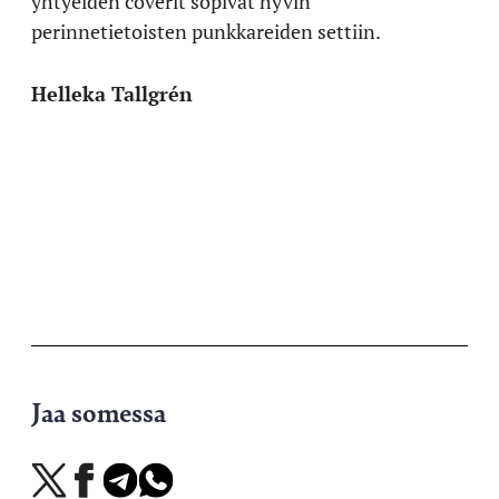
yhtyeiden coverit sopivat hyvin
perinnetietoisten punkkareiden settiin.
Helleka Tallgrén
Jaa somessa
Jaa
Jaa
Jaa
Jaa