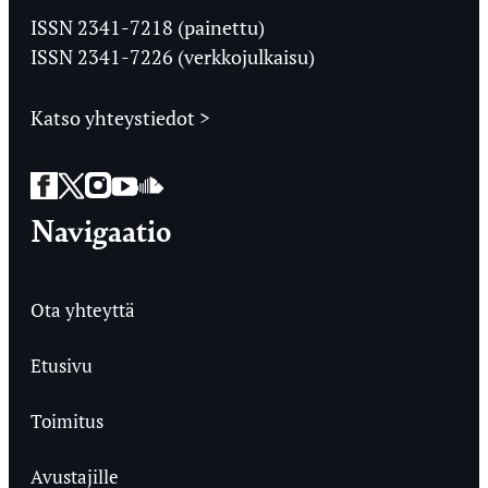
Ylioppilaslehti
ISSN 2341-7218 (painettu)
ISSN 2341-7226 (verkkojulkaisu)
Katso yhteystiedot >
Facebook
Twitter
Instagram
YouTube
SoundCloud
Navigaatio
Ota yhteyttä
Etusivu
Toimitus
Avustajille