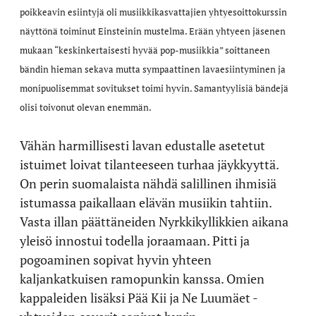
poikkeavin esiintyjä oli musiikkikasvattajien yhtyesoittokurssin
näyttönä toiminut Einsteinin mustelma. Erään yhtyeen jäsenen
mukaan “keskinkertaisesti hyvää pop-musiikkia” soittaneen
bändin hieman sekava mutta sympaattinen lavaesiintyminen ja
monipuolisemmat sovitukset toimi hyvin. Samantyylisiä bändejä
olisi toivonut olevan enemmän.
Vähän harmillisesti lavan edustalle asetetut
istuimet loivat tilanteeseen turhaa jäykkyyttä.
On perin suomalaista nähdä salillinen ihmisiä
istumassa paikallaan elävän musiikin tahtiin.
Vasta illan päättäneiden Nyrkkikyllikkien aikana
yleisö innostui todella joraamaan. Pitti ja
pogoaminen sopivat hyvin yhteen
kaljankatkuisen ramopunkin kanssa. Omien
kappaleiden lisäksi Pää Kii ja Ne Luumäet -