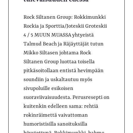
Rock Siltanen Group: Rokkimunkki
Rockia ja Sporttia/Joteskii Groteskii
4 / 5 MUUN MUASSA yhtyeistä
Talmud Beach ja Räjäyttäjät tutun
Mikko Siltasen johtama Rock
Siltanen Group luottaa toisella
pitkäsoitollaan entistä hevimpään
soundiin ja uskaltautuu myös
sivupoluille esikoisen
suoraviivaisuudesta. Perusresepti on
kuitenkin edelleen sama: rehtiä
rokinräimettä vaivattoman
humoristisilla sanoituksilla
höystettynä. Rokkimunkki-hahmo