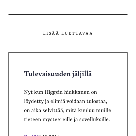
X-
Facebookissa
Telegramissa
WhatsAppissa
palvelussa
LISÄÄ LUETTAVAA
Tulevaisuuden jäljillä
Nyt kun Higgsin hiukkanen on
löydetty ja elimiä voidaan tulostaa,
on aika selvittää, mitä kuuluu muille
tieteen mysteereille ja sovelluksille.