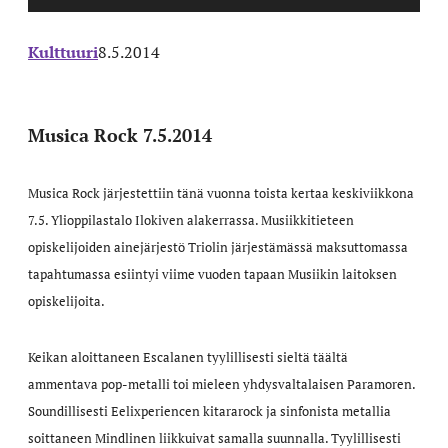
Kulttuuri
8.5.2014
Musica Rock 7.5.2014
Musica Rock järjestettiin tänä vuonna toista kertaa keskiviikkona
7.5. Ylioppilastalo Ilokiven alakerrassa. Musiikkitieteen
opiskelijoiden ainejärjestö Triolin järjestämässä maksuttomassa
tapahtumassa esiintyi viime vuoden tapaan Musiikin laitoksen
opiskelijoita.
Keikan aloittaneen Escalanen tyylillisesti sieltä täältä
ammentava pop-metalli toi mieleen yhdysvaltalaisen Paramoren.
Soundillisesti Eelixperiencen kitararock ja sinfonista metallia
soittaneen Mindlinen liikkuivat samalla suunnalla. Tyylillisesti