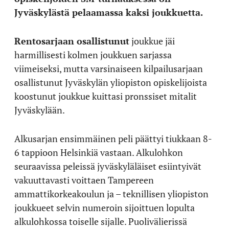
Jyväskylästä pelaamassa kaksi joukkuetta.
Rentosarjaan osallistunut
joukkue jäi
harmillisesti kolmen joukkuen sarjassa
viimeiseksi, mutta varsinaiseen kilpailusarjaan
osallistunut Jyväskylän yliopiston opiskelijoista
koostunut joukkue kuittasi pronssiset mitalit
Jyväskylään.
Alkusarjan ensimmäinen peli päättyi tiukkaan 8-
6 tappioon Helsinkiä vastaan. Alkulohkon
seuraavissa peleissä jyväskyläläiset esiintyivät
vakuuttavasti voittaen Tampereen
ammattikorkeakoulun ja – teknillisen yliopiston
joukkueet selvin numeroin sijoittuen lopulta
alkulohkossa toiselle sijalle. Puolivälierissä