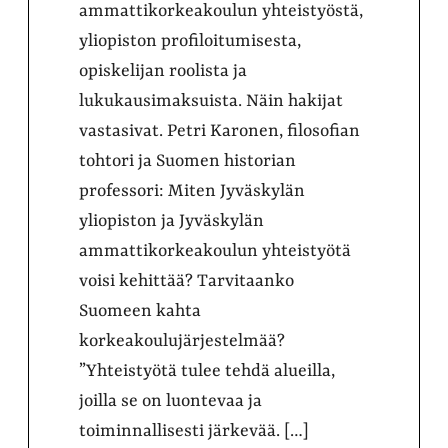
ammattikorkeakoulun yhteistyöstä,
yliopiston profiloitumisesta,
opiskelijan roolista ja
lukukausimaksuista. Näin hakijat
vastasivat. Petri Karonen, filosofian
tohtori ja Suomen historian
professori: Miten Jyväskylän
yliopiston ja Jyväskylän
ammattikorkeakoulun yhteistyötä
voisi kehittää? Tarvitaanko
Suomeen kahta
korkeakoulujärjestelmää?
”Yhteistyötä tulee tehdä alueilla,
joilla se on luontevaa ja
toiminnallisesti järkevää. […]