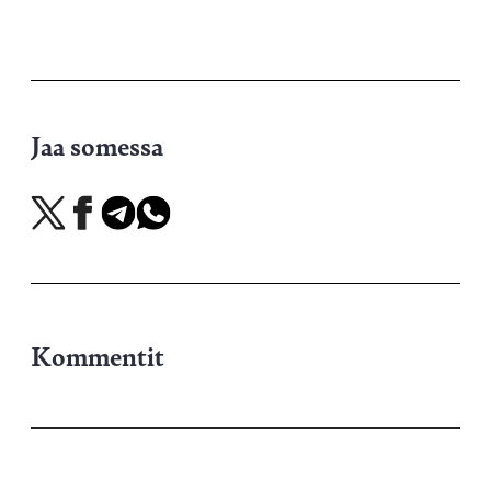
Jaa somessa
Jaa
Jaa
Jaa
Jaa
X-
Facebookissa
Telegramissa
WhatsAppissa
palvelussa
Kommentit