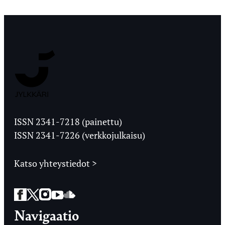
Jyväskylän
Ylioppilaslehti
ISSN 2341-7218 (painettu)
ISSN 2341-7226 (verkkojulkaisu)
Katso yhteystiedot >
Facebook
Twitter
Instagram
YouTube
SoundCloud
Navigaatio