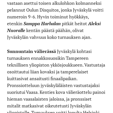
vastaan asettui toisen alkulohkon kolmanneksi
pelannut Oulun Disquitos, jonka Jyväskylä voitti
numeroin 9-6. Hyvin toiminut hyökkäys,
etenkin
Samppa Harhalan
pitkät heitot
Aleksi
Nuoralle
kentän päästä päähän, olivat
Jyväskylän vahvuus koko turnauksen ajan.
Sunnuntain välierässä
Jyväskylä kohtasi
turnauksen ennakkosuosikin Tampereen
teknillisen yliopiston ykkösjoukkueen. Vastustaja
osoittautui liian kovaksi ja tamperelaiset
kuittasivat ansaitusti finaalipaikan.
Pronssiotteluun jyväskyläläisten vastustajaksi
suoriutui Vaasa. Kenties kova välieräottelu painoi
hieman vaasalaisten jaloissa, ja pronssiset
mitalit matkasivat oikeutetusti Jyväskylän
yliopistolle. Turnauksen voitti lopulta Helsinki,