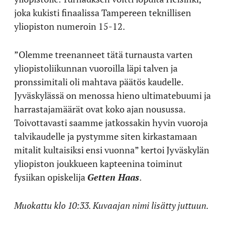
joka kukisti finaalissa Tampereen teknillisen
yliopiston numeroin 15-12.
”Olemme treenanneet tätä turnausta varten
yliopistoliikunnan vuoroilla läpi talven ja
pronssimitali oli mahtava päätös kaudelle.
Jyväskylässä on menossa hieno ultimatebuumi ja
harrastajamäärät ovat koko ajan nousussa.
Toivottavasti saamme jatkossakin hyvin vuoroja
talvikaudelle ja pystymme siten kirkastamaan
mitalit kultaisiksi ensi vuonna” kertoi Jyväskylän
yliopiston joukkueen kapteenina toiminut
fysiikan opiskelija
Getten Haas
.
Muokattu klo 10:33. Kuvaajan nimi lisätty juttuun.