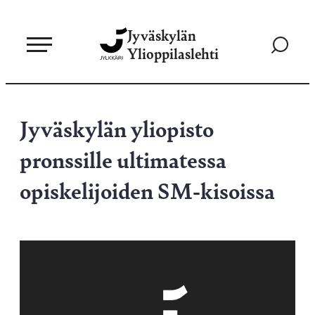
Siirry
Jyväskylän
suoraan
Siirry
Ylioppilaslehti
sisältöön
hakusivul
Jyväskylän yliopisto
pronssille ultimatessa
opiskelijoiden SM-kisoissa