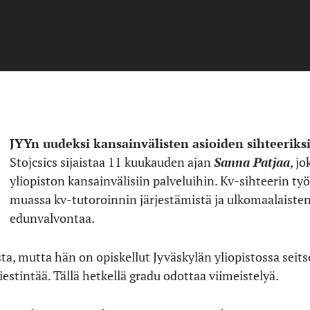
JYYn uudeksi kansainvälisten asioiden sihteeriks
Stojcsics sijaistaa 11 kuukauden ajan
Sanna Patjaa
, jo
yliopiston kansainvälisiin palveluihin. Kv-sihteerin t
muassa kv-tutoroinnin järjestämistä ja ulkomaalaisten
edunvalvontaa.
sta, mutta hän on opiskellut Jyväskylän yliopistossa sei
viestintää. Tällä hetkellä gradu odottaa viimeistelyä.