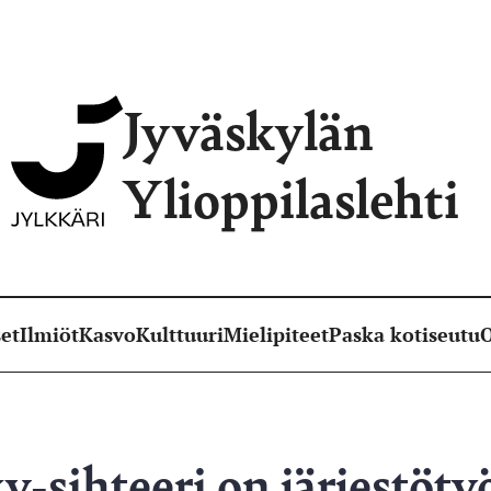
Jyväskylän
Ylioppilaslehti
et
Ilmiöt
Kasvo
Kulttuuri
Mielipiteet
Paska kotiseutu
O
v-sihteeri on järjestöt