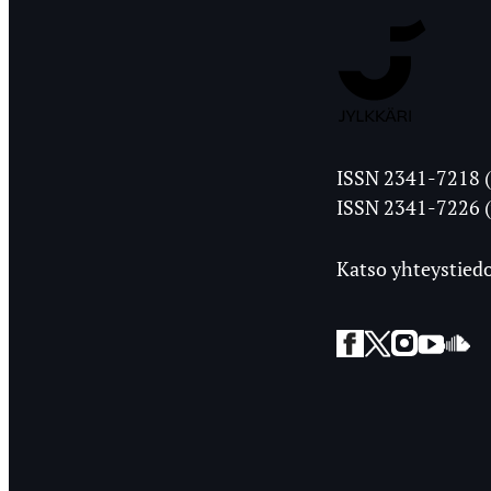
Jyväskylän
ISSN 2341-7218 (
Ylioppilasleht
ISSN 2341-7226 (
Katso yhteystiedo
Facebook
Twitter
Instagra
YouT
So