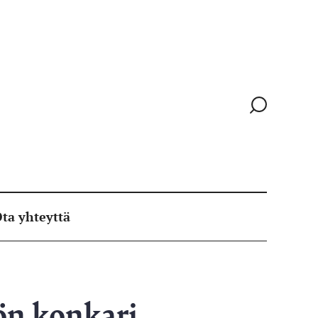
Siirry
hakusivull
ta yhteyttä
yön konkari