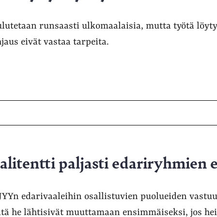
utetaan runsaasti ulkomaalaisia, mutta työtä löyt
jaus eivät vastaa tarpeita.
alitentti paljasti edariryhmien 
 JYYn edarivaaleihin osallistuvien puolueiden vastuu
tä he lähtisivät muuttamaan ensimmäiseksi, jos heil