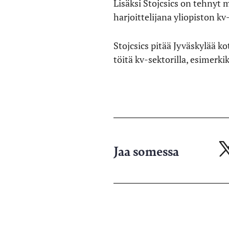
Lisäksi Stojcsics on tehnyt 
harjoittelijana yliopiston kv
Stojcsics pitää Jyväskylää k
töitä kv-sektorilla, esimerk
Jaa somessa
Ja
X-
pa