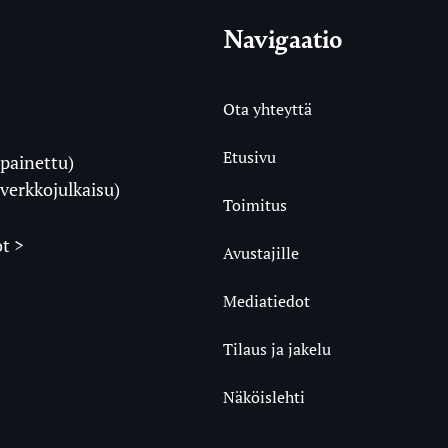
Navigaatio
Ota yhteyttä
Etusivu
painettu)
i
verkkojulkaisu)
Toimitus
t >
Avustajille
Mediatiedot
m
ube
undCloud
Tilaus ja jakelu
Näköislehti