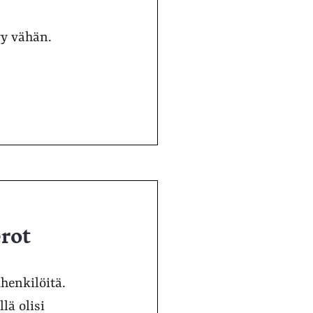
yy vähän.
erot
henkilöitä.
lä olisi