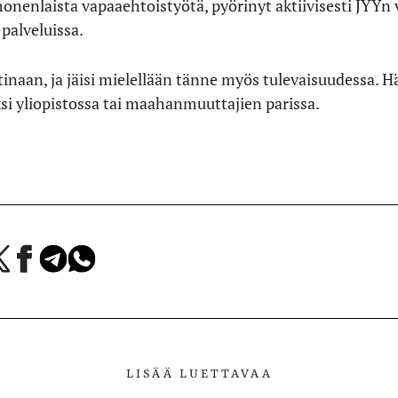
monenlaista vapaaehtoistyötä, pyörinyt aktiivisesti JYYn 
-palveluissa.
otinaan, ja jäisi mielellään tänne myös tulevaisuudessa. H
iksi yliopistossa tai maahanmuuttajien parissa.
a
Jaa
Jaa
Jaa
Facebookissa
Telegramissa
WhatsAppissa
lvelussa
LISÄÄ LUETTAVAA