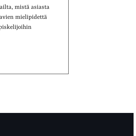
ilta, mistä asiasta
vien mielipidettä
piskelijoihin