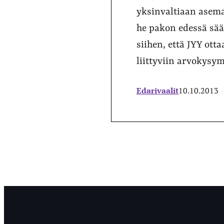
yksinvaltiaan asema
he pakon edessä sää
siihen, että JYY otta
liittyviin arvokysym
Edarivaalit
10.10.2013