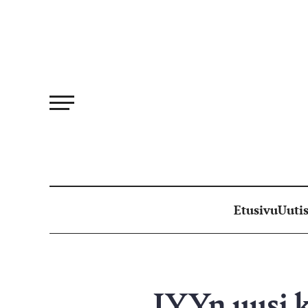
Siirry
suoraan
sisältöön
Etusivu
Uutis
JYYn uusi k