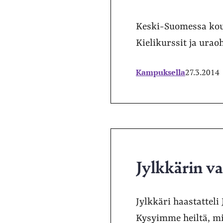
Keski-Suomessa koul
Kielikurssit ja uraoh
Kampuksella
27.3.2014
Jylkkärin va
Jylkkäri haastatteli
Kysyimme heiltä, mi