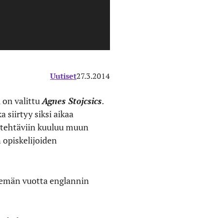
Uutiset
27.3.2014
i
on valittu
Agnes Stojcsics
.
ka siirtyy siksi aikaa
yötehtäviin kuuluu muun
 opiskelijoiden
tsemän vuotta englannin