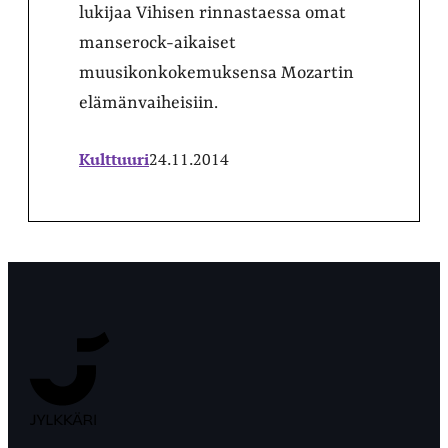
lukijaa Vihisen rinnastaessa omat
manserock-aikaiset
muusikonkokemuksensa Mozartin
elämänvaiheisiin.
Kulttuuri
24.11.2014
Jyväskylän