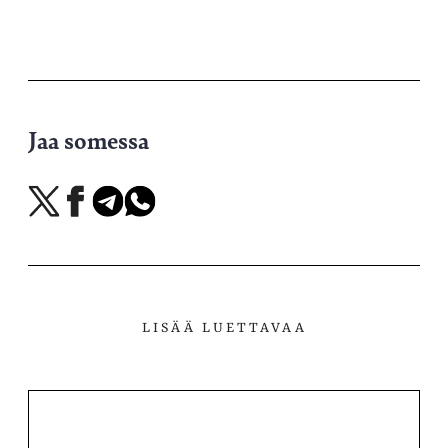
Jaa somessa
Jaa
Jaa
Jaa
Jaa
X-
Facebookissa
Telegramissa
WhatsAppissa
palvelussa
LISÄÄ LUETTAVAA