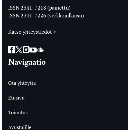
Ylioppilaslehti
ISSN 2341-7218 (painettu)
ISSN 2341-7226 (verkkojulkaisu)
Katso yhteystiedot >
Facebook
Twitter
Instagram
YouTube
SoundCloud
Navigaatio
Ota yhteyttä
Etusivu
Toimitus
Avustajille