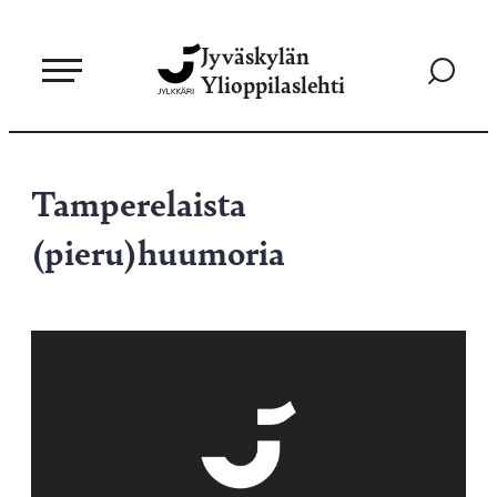
Siirry
Jyväskylän
suoraan
Siirry
Ylioppilaslehti
sisältöön
hakusivul
Tamperelaista
(pieru)huumoria