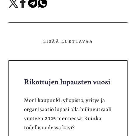
Jaa
Jaa
Jaa
Jaa
X-
Facebookissa
Telegramissa
WhatsAppissa
palvelussa
LISÄÄ LUETTAVAA
Rikottujen lupausten vuosi
Moni kaupunki, yliopisto, yritys ja
organisaatio lupasi olla hiilineutraali
vuoteen 2025 mennessä. Kuinka
todellisuudessa kävi?