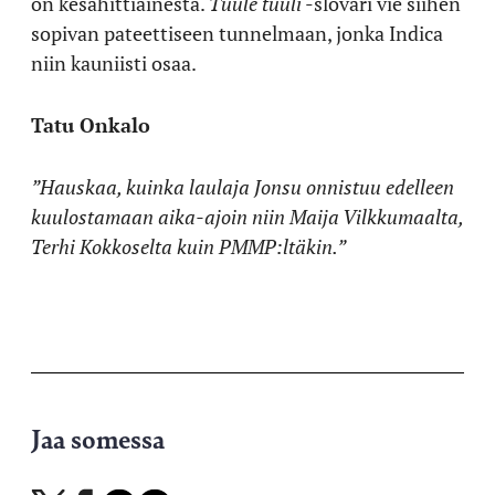
on kesähittiainesta.
Tuule tuuli
-slovari vie siihen
sopivan pateettiseen tunnelmaan, jonka Indica
niin kauniisti osaa.
Tatu Onkalo
”Hauskaa, kuinka laulaja Jonsu onnistuu edelleen
kuulostamaan aika-ajoin niin Maija Vilkkumaalta,
Terhi Kokkoselta kuin PMMP:ltäkin.”
Jaa somessa