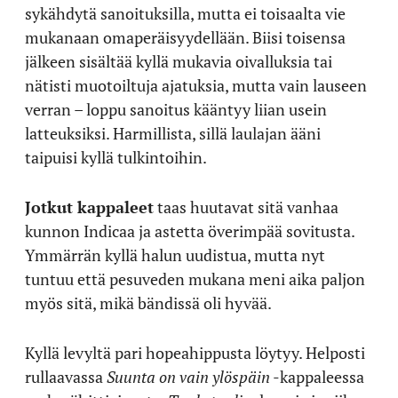
sykähdytä sanoituksilla, mutta ei toisaalta vie
mukanaan omaperäisyydellään. Biisi toisensa
jälkeen sisältää kyllä mukavia oivalluksia tai
nätisti muotoiltuja ajatuksia, mutta vain lauseen
verran – loppu sanoitus kääntyy liian usein
latteuksiksi. Harmillista, sillä laulajan ääni
taipuisi kyllä tulkintoihin.
Jotkut kappaleet
taas huutavat sitä vanhaa
kunnon Indicaa ja astetta överimpää sovitusta.
Ymmärrän kyllä halun uudistua, mutta nyt
tuntuu että pesuveden mukana meni aika paljon
myös sitä, mikä bändissä oli hyvää.
Kyllä levyltä pari hopeahippusta löytyy. Helposti
rullaavassa
Suunta on vain ylöspäin
-kappaleessa