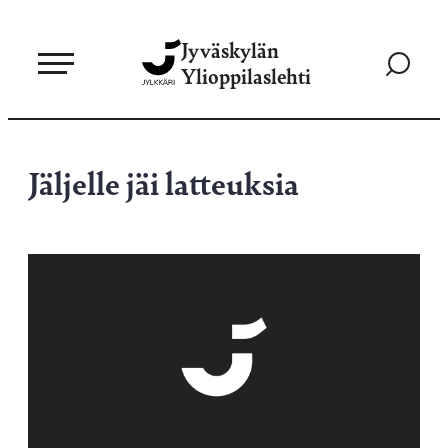
Siirry
Jyväskylän
suoraan
Siirry
Ylioppilaslehti
sisältöön
hakusivul
Jäljelle jäi latteuksia