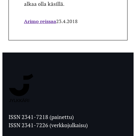
alkaa olla käsillä.
Arimo reissaa
23.4.2018
Jyväskylän
Ylioppilaslehti
ISSN 2341-7218 (painettu)
ISSN 2341-7226 (verkkojulkaisu)