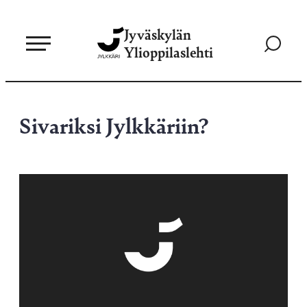
Siirry
Jyväskylän
suoraan
Siirry
Ylioppilaslehti
sisältöön
hakusivul
Sivariksi Jylkkäriin?