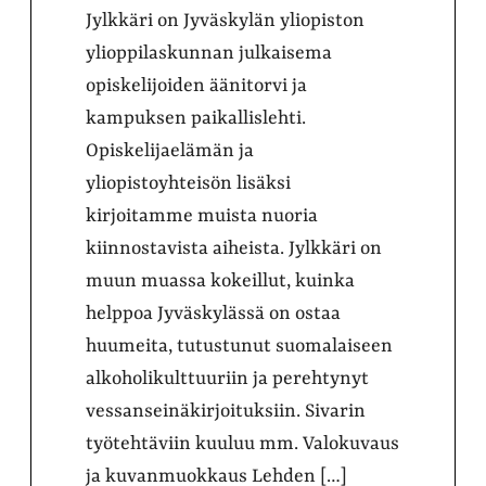
Jylkkäri on Jyväskylän yliopiston
ylioppilaskunnan julkaisema
opiskelijoiden äänitorvi ja
kampuksen paikallislehti.
Opiskelijaelämän ja
yliopistoyhteisön lisäksi
kirjoitamme muista nuoria
kiinnostavista aiheista. Jylkkäri on
muun muassa kokeillut, kuinka
helppoa Jyväskylässä on ostaa
huumeita, tutustunut suomalaiseen
alkoholikulttuuriin ja perehtynyt
vessanseinäkirjoituksiin. Sivarin
työtehtäviin kuuluu mm. Valokuvaus
ja kuvanmuokkaus Lehden […]