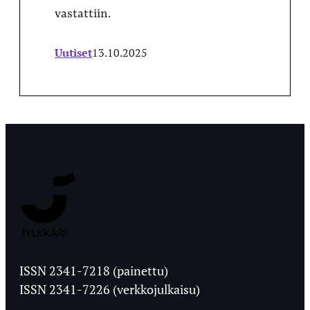
vastattiin.
Uutiset
13.10.2025
Jyväskylän
Ylioppilaslehti
ISSN 2341-7218 (painettu)
ISSN 2341-7226 (verkkojulkaisu)