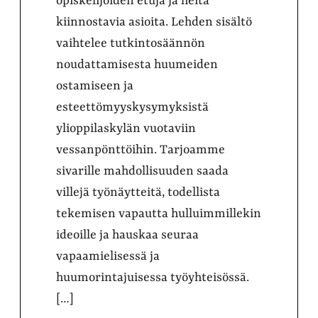
opiskelijoiden etuja ja heitä
kiinnostavia asioita. Lehden sisältö
vaihtelee tutkintosäännön
noudattamisesta huumeiden
ostamiseen ja
esteettömyyskysymyksistä
ylioppilaskylän vuotaviin
vessanpönttöihin. Tarjoamme
sivarille mahdollisuuden saada
villejä työnäytteitä, todellista
tekemisen vapautta hulluimmillekin
ideoille ja hauskaa seuraa
vapaamielisessä ja
huumorintajuisessa työyhteisössä.
[…]