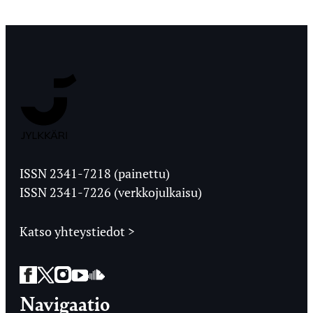
Jyväskylän
Ylioppilaslehti
ISSN 2341-7218 (painettu)
ISSN 2341-7226 (verkkojulkaisu)
Katso yhteystiedot >
Facebook
Twitter
Instagram
YouTube
SoundCloud
Navigaatio