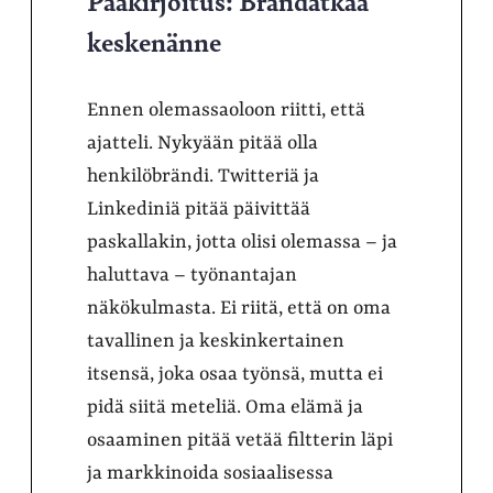
keskenänne
Ennen olemassaoloon riitti, että
ajatteli. Nykyään pitää olla
henkilöbrändi. Twitteriä ja
Linkediniä pitää päivittää
paskallakin, jotta olisi olemassa – ja
haluttava – työnantajan
näkökulmasta. Ei riitä, että on oma
tavallinen ja keskinkertainen
itsensä, joka osaa työnsä, mutta ei
pidä siitä meteliä. Oma elämä ja
osaaminen pitää vetää filtterin läpi
ja markkinoida sosiaalisessa