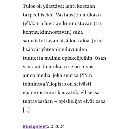
Tulos oli yllättävä: lehti koetaan
tarpeelliseksi. Vastausten mukaan
Jylkkäriä luetaan kiinnostavan (tai
kohtuu kiinnostavan) sekä
samaistuttavan sisällön takia. Jutut
lisäävät yhteenkuuluvuuden
tunnetta muihin opiskelijoihin. Osan
vastaajista mukaan se on myös
ainoa media, joka seuraa JYY:n
toimintaa.Yliopisto on selvästi
epäonnistunut kasvatuksellisessa
tehtävässään – opiskelijat eivät osaa
[…]
Mielipiteet
5.2.2024