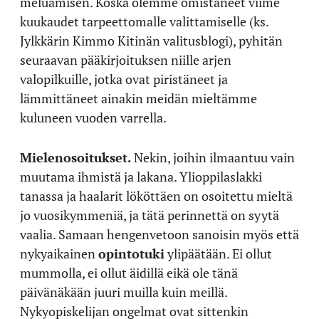
meluamisen. Koska olemme omistaneet viime
kuukaudet tarpeettomalle valittamiselle (ks.
Jylkkärin Kimmo Kitinän valitusblogi), pyhitän
seuraavan pääkirjoituksen niille arjen
valopilkuille, jotka ovat piristäneet ja
lämmittäneet ainakin meidän mieltämme
kuluneen vuoden varrella.
Mielenosoitukset.
Nekin, joihin ilmaantuu vain
muutama ihmistä ja lakana. Ylioppilaslakki
tanassa ja haalarit lököttäen on osoitettu mieltä
jo vuosikymmeniä, ja tätä perinnettä on syytä
vaalia. Samaan hengenvetoon sanoisin myös että
nykyaikainen
opintotuki
ylipäätään. Ei ollut
mummolla, ei ollut äidillä eikä ole tänä
päivänäkään juuri muilla kuin meillä.
Nykyopiskelijan ongelmat ovat sittenkin