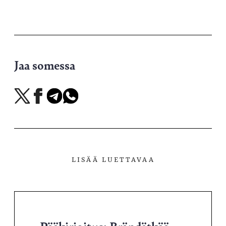
Jaa somessa
Jaa
Jaa
Jaa
Jaa
X-
Facebookissa
Telegramissa
WhatsAppissa
palvelussa
LISÄÄ LUETTAVAA
Pääkirjoitus: Brändätkää