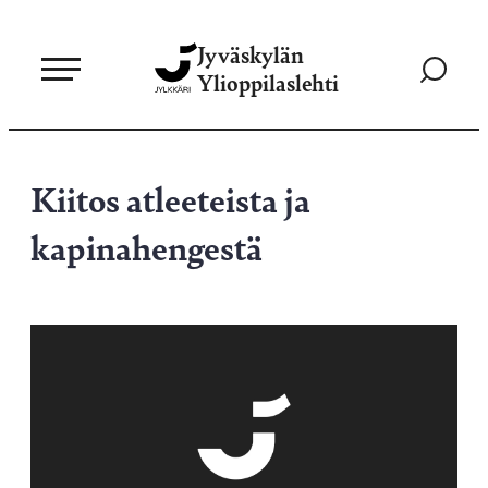
Siirry
Jyväskylän
suoraan
Siirry
Ylioppilaslehti
sisältöön
hakusivul
Kiitos atleeteista ja
kapinahengestä