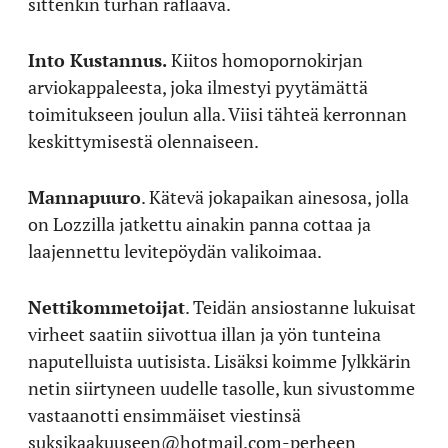
sittenkin turhan raflaava.
Into Kustannus.
Kiitos homopornokirjan
arviokappaleesta, joka ilmestyi pyytämättä
toimitukseen joulun alla. Viisi tähteä kerronnan
keskittymisestä olennaiseen.
Mannapuuro
. Kätevä jokapaikan ainesosa, jolla
on Lozzilla jatkettu ainakin panna cottaa ja
laajennettu levitepöydän valikoimaa.
Nettikommetoijat
. Teidän ansiostanne lukuisat
virheet saatiin siivottua illan ja yön tunteina
naputelluista uutisista. Lisäksi koimme Jylkkärin
netin siirtyneen uudelle tasolle, kun sivustomme
vastaanotti ensimmäiset viestinsä
suksikaakuuseen@hotmail.com-perheen