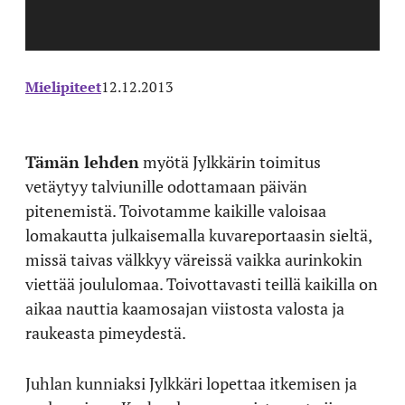
Mielipiteet
12.12.2013
Tämän lehden
myötä Jylkkärin toimitus
vetäytyy talviunille odottamaan päivän
pitenemistä. Toivotamme kaikille valoisaa
lomakautta julkaisemalla kuvareportaasin sieltä,
missä taivas välkkyy väreissä vaikka aurinkokin
viettää joululomaa. Toivottavasti teillä kaikilla on
aikaa nauttia kaamosajan viistosta valosta ja
raukeasta pimeydestä.
Juhlan kunniaksi Jylkkäri lopettaa itkemisen ja