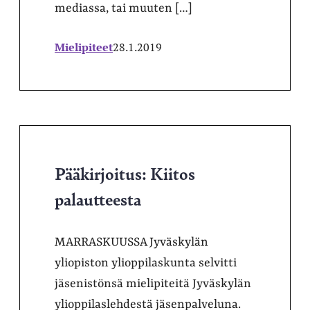
mediassa, tai muuten […]
Mielipiteet
28.1.2019
Pääkirjoitus: Kiitos
palautteesta
MARRASKUUSSA Jyväskylän
yliopiston ylioppilaskunta selvitti
jäsenistönsä mielipiteitä Jyväskylän
ylioppilaslehdestä jäsenpalveluna.