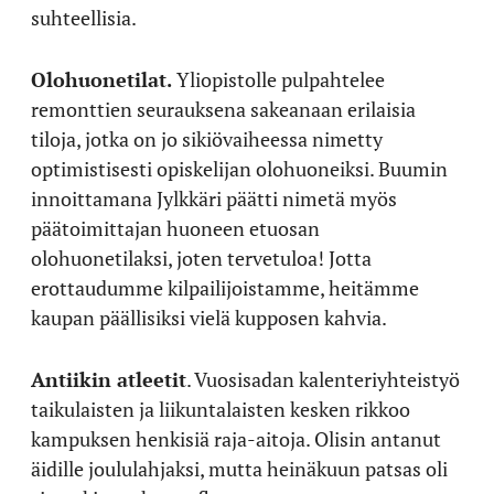
suhteellisia.
Olohuonetilat.
Yliopistolle pulpahtelee
remonttien seurauksena sakeanaan erilaisia
tiloja, jotka on jo sikiövaiheessa nimetty
optimistisesti opiskelijan olohuoneiksi. Buumin
innoittamana Jylkkäri päätti nimetä myös
päätoimittajan huoneen etuosan
olohuonetilaksi, joten tervetuloa! Jotta
erottaudumme kilpailijoistamme, heitämme
kaupan päällisiksi vielä kupposen kahvia.
Antiikin atleetit
. Vuosisadan kalenteriyhteistyö
taikulaisten ja liikuntalaisten kesken rikkoo
kampuksen henkisiä raja-aitoja. Olisin antanut
äidille joululahjaksi, mutta heinäkuun patsas oli