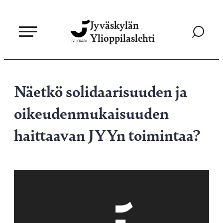
Siirry
Jyväskylän
suoraan
Siirry
Ylioppilaslehti
sisältöön
hakusivul
Näetkö solidaarisuuden ja
oikeudenmukaisuuden
haittaavan JYYn toimintaa?