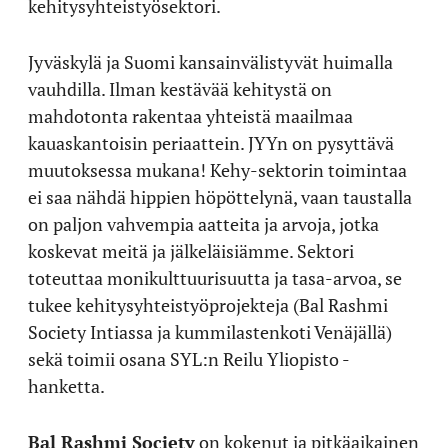
kehitysyhteistyösektori.
Jyväskylä ja Suomi kansainvälistyvät huimalla
vauhdilla. Ilman kestävää kehitystä on
mahdotonta rakentaa yhteistä maailmaa
kauaskantoisin periaattein. JYYn on pysyttävä
muutoksessa mukana! Kehy-sektorin toimintaa
ei saa nähdä hippien höpöttelynä, vaan taustalla
on paljon vahvempia aatteita ja arvoja, jotka
koskevat meitä ja jälkeläisiämme. Sektori
toteuttaa monikulttuurisuutta ja tasa-arvoa, se
tukee kehitysyhteistyöprojekteja (Bal Rashmi
Society Intiassa ja kummilastenkoti Venäjällä)
sekä toimii osana SYL:n Reilu Yliopisto -
hanketta.
Bal Rashmi Society
on kokenut ja pitkäaikainen