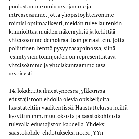
puolustamme omia arvojamme ja
intressejämme. Jotta yliopistoyhteisömme
toimisi optimaalisesti, meidän tulee kuitenkin
kunnioittaa muiden näkemyksiä ja kehittää
yhteisöämme demokraattisin periaattein. Jotta
poliittinen kenttä pysyy tasapainossa, siinä
esiintyvien toimijoiden on representoitava
yhteisöämme ja yhteiskuntaamme tasa-
arvoisesti.
14. lokakuuta ilmestyneessä Jylkkärissä
edustajistoon ehdolla olevia opiskelijoita
haastateltiin vaalitentissä. Haastattelussa heiltä
kysyttiin mm. muutoksista ja säästökohteista
tulevalla edustajiston kaudella. Yhdeksi
säästökohde-ehdotukseksi nousi JYYn