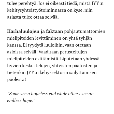
tulee perehtyä. Jos ei oikeasti tiedä, mistä JYY:n
kehitysyhteistyötoiminnassa on kyse, niin
asiasta tulee ottaa selvää.
Harhaluulojen ja faktaan
pohjautumattomien
mielipiteiden levittäminen on yhtä tyhjän
kanssa. Ei tyydytä luuloihin, vaan otetaan
asioista selvää! Vaaditaan perusteltujen
mielipiteiden esittämistä. Liputetaan yhdessä
hyvien keskustelujen, yhteisten päätösten ja
tietenkin JYY:n kehy-sektorin säilyttämisen
puolesta!
”Some see a hopeless end while others see an
endless hope.”