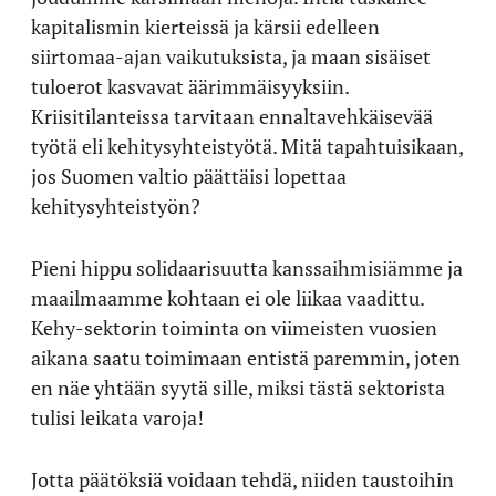
kapitalismin kierteissä ja kärsii edelleen
siirtomaa-ajan vaikutuksista, ja maan sisäiset
tuloerot kasvavat äärimmäisyyksiin.
Kriisitilanteissa tarvitaan ennaltavehkäisevää
työtä eli kehitysyhteistyötä. Mitä tapahtuisikaan,
jos Suomen valtio päättäisi lopettaa
kehitysyhteistyön?
Pieni hippu solidaarisuutta kanssaihmisiämme ja
maailmaamme kohtaan ei ole liikaa vaadittu.
Kehy-sektorin toiminta on viimeisten vuosien
aikana saatu toimimaan entistä paremmin, joten
en näe yhtään syytä sille, miksi tästä sektorista
tulisi leikata varoja!
Jotta päätöksiä voidaan tehdä, niiden taustoihin