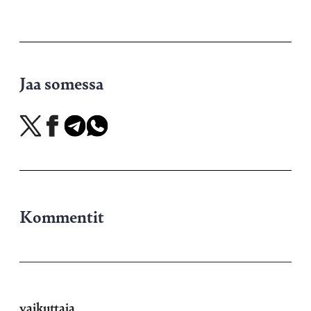
Jaa somessa
Jaa
Jaa
Jaa
Jaa
X-
Facebookissa
Telegramissa
WhatsAppissa
palvelussa
Kommentit
vaikuttaja