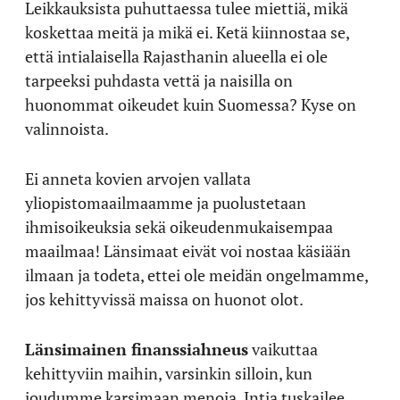
Leikkauksista puhuttaessa tulee miettiä, mikä
koskettaa meitä ja mikä ei. Ketä kiinnostaa se,
että intialaisella Rajasthanin alueella ei ole
tarpeeksi puhdasta vettä ja naisilla on
huonommat oikeudet kuin Suomessa? Kyse on
valinnoista.
Ei anneta kovien arvojen vallata
yliopistomaailmaamme ja puolustetaan
ihmisoikeuksia sekä oikeudenmukaisempaa
maailmaa! Länsimaat eivät voi nostaa käsiään
ilmaan ja todeta, ettei ole meidän ongelmamme,
jos kehittyvissä maissa on huonot olot.
Länsimainen finanssiahneus
vaikuttaa
kehittyviin maihin, varsinkin silloin, kun
joudumme karsimaan menoja. Intia tuskailee