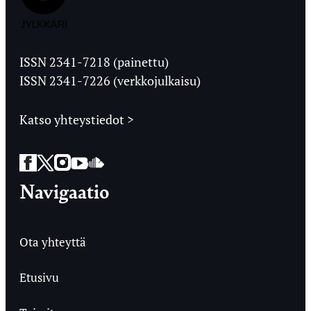
Jyväskylän
Ylioppilaslehti
ISSN 2341-7218 (painettu)
ISSN 2341-7226 (verkkojulkaisu)
Katso yhteystiedot >
Facebook
Twitter
Instagram
YouTube
SoundCloud
Navigaatio
Ota yhteyttä
Etusivu