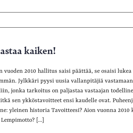
jastaa kaiken!
 vuoden 2010 hallitus saisi päättää, se osaisi lukea 
mmän. Jylkkäri pyysi uusia vallanpitäjiä vastamaa
in, jonka tarkoitus on paljastaa vastaajan todelline
mitkä sen ykköstavoitteet ensi kaudelle ovat. Puheen
ine: yleinen historia Tavoitteesi? Aion vuonna 2010 
. Lempimotto? […]