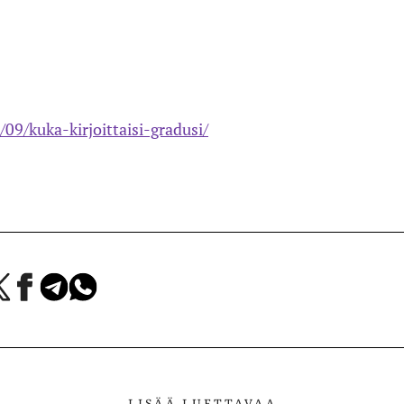
/09/kuka-kirjoittaisi-gradusi/
a
Jaa
Jaa
Jaa
Facebookissa
Telegramissa
WhatsAppissa
lvelussa
LISÄÄ LUETTAVAA