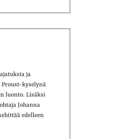
ajatuksia ja
n Proust-kyselynä
n luonto. Lisäksi
johtaja Johanna
kehittää edelleen