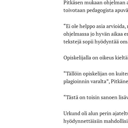
Pitkäsen mukaan ohjelman avul
toivotaan pedagogista apuvä
“Ei ole helppo asia arvioida,
ohjelmassa jo hyvän aikaa 
tekstejä sopii hyödyntää om
Opiskelijalla on oikeus kiel
“Tällöin opiskelijan on kuit
plagioinnin varalta”, Pitkän
“Tästä on toisin sanoen lis
Urkund oli alun perin ajatel
hyödynnettäisiin mahdollis