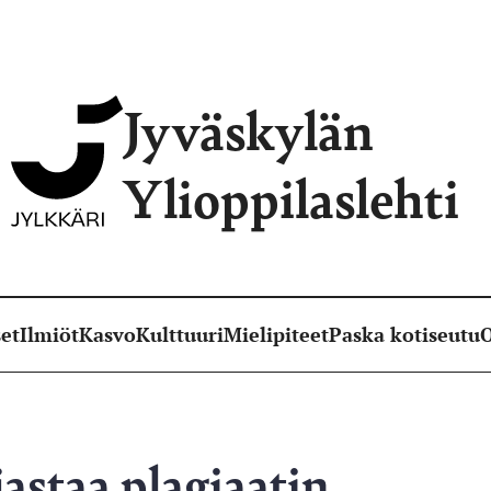
Jyväskylän
Ylioppilaslehti
et
Ilmiöt
Kasvo
Kulttuuri
Mielipiteet
Paska kotiseutu
O
astaa plagiaatin