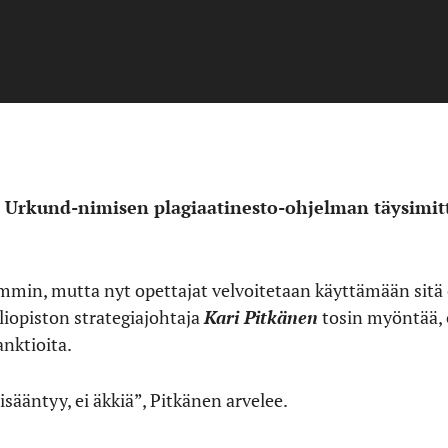
a Urkund-nimisen plagiaatinesto-ohjelman täysimitt
emmin, mutta nyt opettajat velvoitetaan käyttämään sitä
liopiston strategiajohtaja
Kari Pitkänen
tosin myöntää, 
anktioita.
sääntyy, ei äkkiä”, Pitkänen arvelee.