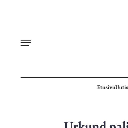
Siirry
suoraan
sisältöön
Etusivu
Uutis
Urkund palj