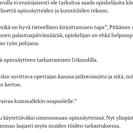
la ei ensisijaisesti ole tarkoitus saada opiskelijoita kiin
linettä opinnäytteiden ja kurssitöiden tekoon.
 mikä on hyvä tieteellisen kirjoittamisen tapa”, Pitkänen 
ennen palautuspäivämäärää, opiskelijan on ehkä helpom
an työn pohjana.
tää opinnäytteen tarkastamisen Urkundilla.
enkin sovittava opettajan kanssa jatkotoimista ja siitä, 
en kertoo.
ävaivaa kummallekin osapuolelle.”
tu käytettäväksi nimenomaan opinnäytteissä. Nyt yliopisto
imman laajasti myös muiden töiden tarkastuksessa.