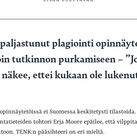
paljastunut plagiointi opinnäyt
oin tutkinnon purkamiseen – ”Jo
 näkee, ettei kukaan ole lukenut
opinnäytetöissä ei Suomessa keskitetysti tilastoida.
tatieteiden tohtori Erja Moore epäilee, että vilppit
toon. TENK:n pääsihteeri on eri mieltä.