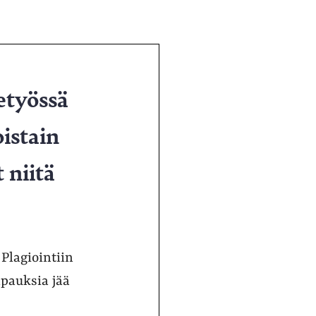
etyössä
istain
 niitä
 Plagiointiin
apauksia jää