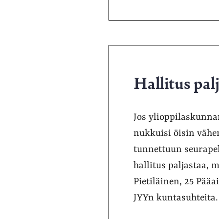
Hallitus pal
Jos ylioppilaskunnan
nukkuisi öisin vähe
tunnettuun seurapeli
hallitus paljastaa, 
Pietiläinen, 25 Pääa
JYYn kuntasuhteita