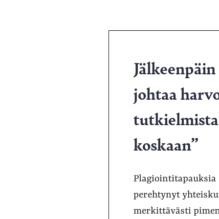
Jälkeenpäin 
johtaa harv
tutkielmista
koskaan”
Plagiointitapauksia 
perehtynyt yhteiskun
merkittävästi pimen