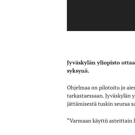
Jyväskylän yliopisto otta
syksynä.
Ohjelmaa on pilotoitu jo ai
tarkastaessaan. Jyväskylän y
jättämisestä tuskin seuraa s
“Varmaan käyttö asteittain li