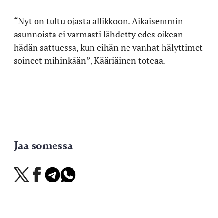
“Nyt on tultu ojasta allikkoon. Aikaisemmin
asunnoista ei varmasti lähdetty edes oikean
hädän sattuessa, kun eihän ne vanhat hälyttimet
soineet mihinkään”, Kääriäinen toteaa.
Jaa somessa
Jaa
Jaa
Jaa
Jaa
X-
Facebookissa
Telegramissa
WhatsAppissa
palvelussa