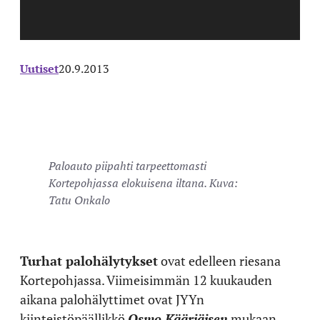
Uutiset
20.9.2013
Paloauto piipahti tarpeettomasti
Kortepohjassa elokuisena iltana. Kuva:
Tatu Onkalo
Turhat palohälytykset
ovat edelleen riesana
Kortepohjassa. Viimeisimmän 12 kuukauden
aikana palohälyttimet ovat JYYn
kiinteistöpäällikkö
Osmo Kääriäisen
mukaan