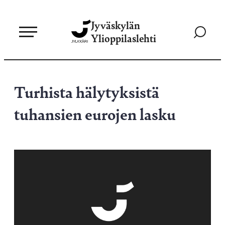
Siirry
Jyväskylän
suoraan
Siirry
Ylioppilaslehti
sisältöön
hakusivul
Turhista hälytyksistä
tuhansien eurojen lasku