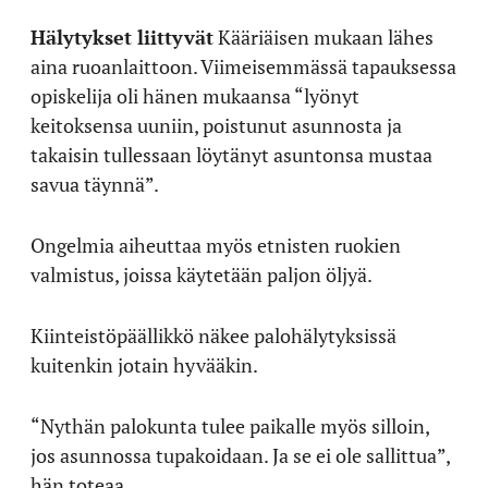
Hälytykset liittyvät
Kääriäisen mukaan lähes
aina ruoanlaittoon. Viimeisemmässä tapauksessa
opiskelija oli hänen mukaansa “lyönyt
keitoksensa uuniin, poistunut asunnosta ja
takaisin tullessaan löytänyt asuntonsa mustaa
savua täynnä”.
Ongelmia aiheuttaa myös etnisten ruokien
valmistus, joissa käytetään paljon öljyä.
Kiinteistöpäällikkö näkee palohälytyksissä
kuitenkin jotain hyvääkin.
“Nythän palokunta tulee paikalle myös silloin,
jos asunnossa tupakoidaan. Ja se ei ole sallittua”,
hän toteaa.