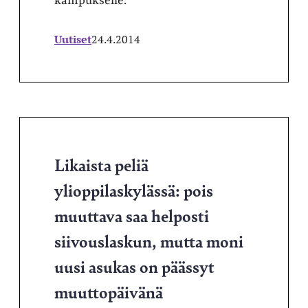
kampukselle.
Uutiset
24.4.2014
Likaista peliä
ylioppilaskylässä: pois
muuttava saa helposti
siivouslaskun, mutta moni
uusi asukas on päässyt
muuttopäivänä