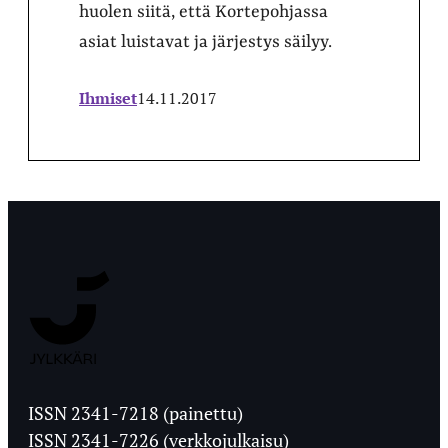
huolen siitä, että Kortepohjassa
asiat luistavat ja järjestys säilyy.
Ihmiset
14.11.2017
Jyväskylän
Ylioppilaslehti
ISSN 2341-7218 (painettu)
ISSN 2341-7226 (verkkojulkaisu)