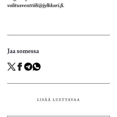
valitusventtiili@jylkkari.fi.
Jaa somessa
Jaa
Jaa
Jaa
Jaa
X-
Facebookissa
Telegramissa
WhatsAppissa
palvelussa
LISÄÄ LUETTAVAA