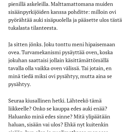
pienillä askeleilla. Malttamattomana muiden
sisäänpyrkijöiden kanssa pohditte: milloin ovi
pyörähtää auki sisäpuolella ja pääsette ulos tästä
tukalasta tilanteesta.
Ja sitten jönks. Joku tonttu meni hipaisemaan
ovea. Turvamekanismi pysäyttää oven, koska
jokuhan saattaisi jollain käsittämättömällä
tavalla olla vaikka oven välissä. Tai jotain, en
minä tiedä miksi ovi pysähtyy, mutta aina se
pysähtyy.
Seuraa kiusallinen hetki. Lähteekö tämä
liikkeelle? Onko se kauppa edes auki enää?
Haluanko minä edes sinne? Mitä ylipäätään
haluan, sisään vai ulos? Ehkä nyt kuitenkin