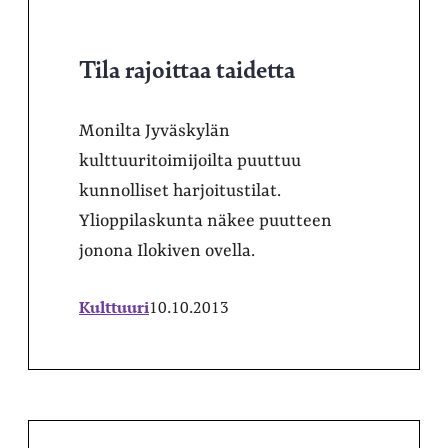
Tila rajoittaa taidetta
Monilta Jyväskylän
kulttuuritoimijoilta puuttuu
kunnolliset harjoitustilat.
Ylioppilaskunta näkee puutteen
jonona Ilokiven ovella.
Kulttuuri
10.10.2013