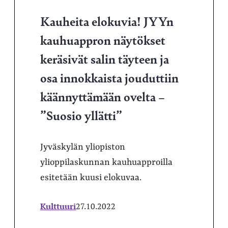
Kauheita elokuvia! JYYn
kauhuappron näytökset
keräsivät salin täyteen ja
osa innokkaista jouduttiin
käännyttämään ovelta –
”Suosio yllätti”
Jyväskylän yliopiston
ylioppilaskunnan kauhuapproilla
esitetään kuusi elokuvaa.
Kulttuuri
27.10.2022