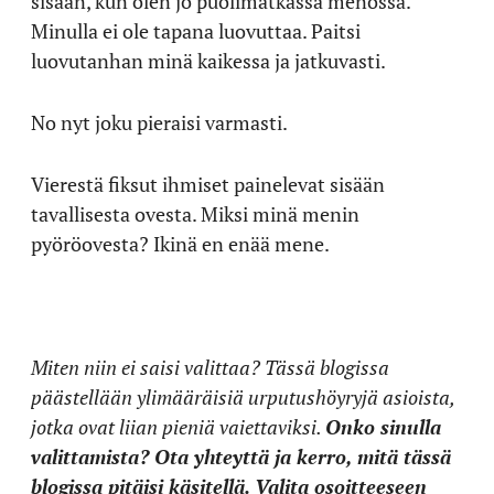
sisään, kun olen jo puolimatkassa menossa.
Minulla ei ole tapana luovuttaa. Paitsi
luovutanhan minä kaikessa ja jatkuvasti.
No nyt joku pieraisi varmasti.
Vierestä fiksut ihmiset painelevat sisään
tavallisesta ovesta. Miksi minä menin
pyöröovesta? Ikinä en enää mene.
Miten niin ei saisi valittaa? Tässä blogissa
päästellään ylimääräisiä urputushöyryjä asioista,
jotka ovat liian pieniä vaiettaviksi.
Onko sinulla
valittamista? Ota yhteyttä ja kerro, mitä tässä
blogissa pitäisi käsitellä. Valita osoitteeseen