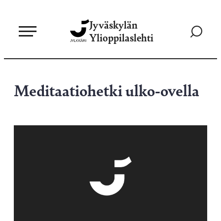
Siirry
Jyväskylän
suoraan
Siirry
Ylioppilaslehti
sisältöön
hakusivul
Meditaatiohetki ulko-ovella