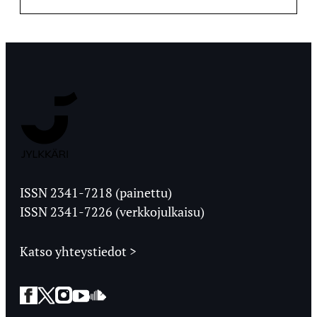
Jyväskylän
Ylioppilaslehti
ISSN 2341-7218 (painettu)
ISSN 2341-7226 (verkkojulkaisu)
Katso yhteystiedot >
Facebook
Twitter
Instagram
YouTube
SoundCloud