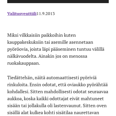
Valitusventtiili
11.9.2013
Miksi vilkkaisiin paikkoihin kuten
kauppakeskuksiin tai asemille asennetaan
pyöröovia, joista läpi pääseminen tuntuu välillä
nälkävuodelta. Ainakin jos on menossa
ruokakauppaan.
Tiedättehän, näitä automaattisesti pyöriviä
rinkuloita. Ensin odotat, että oviaukko pyörähtää
kohdallesi. Sitten mahdollisesti odotat seuraavaa
aukkoa, koska kaikki odottajat eivät mahtuneet
sisään tai jollakulla oli lastenvaunut. Sitten oven
sisällä alat kulkea kohti sisätilaa naurettavan