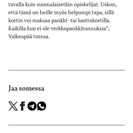
tavalla kuin suomalaisetkin opiskelijat. Uskon,
että tämä on heille myös helpompi tapa, sillä
kortin voi maksaa pankki- tai luottokortilla.
Kaikilla kun ei ole verkkopankkitunnuksia”,
Valkeapää toteaa.
Jaa somessa
Jaa
Jaa
Jaa
Jaa
X-
Facebookissa
Telegramissa
WhatsAppissa
palvelussa