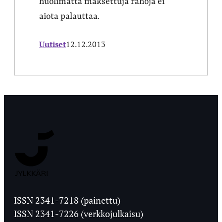
huolimatta maksettuja rahoja ei
aiota palauttaa.
Uutiset
12.12.2013
Jyväskylän
Ylioppilaslehti
ISSN 2341-7218 (painettu)
ISSN 2341-7226 (verkkojulkaisu)