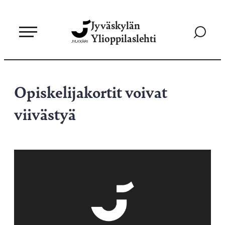
Siirry
Jyväskylän
suoraan
Siirry
Ylioppilaslehti
sisältöön
hakusivul
Opiskelijakortit voivat
viivästyä