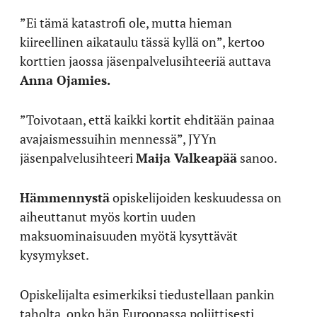
”Ei tämä katastrofi ole, mutta hieman
kiireellinen aikataulu tässä kyllä on”, kertoo
korttien jaossa jäsenpalvelusihteeriä auttava
Anna Ojamies.
”Toivotaan, että kaikki kortit ehditään painaa
avajaismessuihin mennessä”, JYYn
jäsenpalvelusihteeri
Maija Valkeapää
sanoo.
Hämmennystä
opiskelijoiden keskuudessa on
aiheuttanut myös kortin uuden
maksuominaisuuden myötä kysyttävät
kysymykset.
Opiskelijalta esimerkiksi tiedustellaan pankin
taholta, onko hän Euroopassa poliittisesti