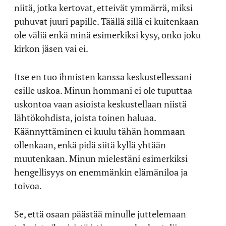
niitä, jotka kertovat, etteivät ymmärrä, miksi
puhuvat juuri papille. Täällä sillä ei kuitenkaan
ole väliä enkä minä esimerkiksi kysy, onko joku
kirkon jäsen vai ei.
Itse en tuo ihmisten kanssa keskustellessani
esille uskoa. Minun hommani ei ole tuputtaa
uskontoa vaan asioista keskustellaan niistä
lähtökohdista, joista toinen haluaa.
Käännyttäminen ei kuulu tähän hommaan
ollenkaan, enkä pidä siitä kyllä yhtään
muutenkaan. Minun mielestäni esimerkiksi
hengellisyys on enemmänkin elämäniloa ja
toivoa.
Se, että osaan päästää minulle juttelemaan