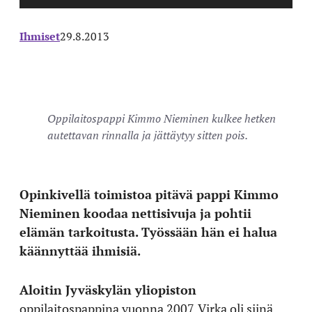
Ihmiset
29.8.2013
Oppilaitospappi Kimmo Nieminen kulkee hetken
autettavan rinnalla ja jättäytyy sitten pois.
Opinkivellä toimistoa pitävä pappi Kimmo
Nieminen koodaa nettisivuja ja pohtii
elämän tarkoitusta. Työssään hän ei halua
käännyttää ihmisiä.
Aloitin Jyväskylän yliopiston
oppilaitospappina vuonna 2007. Virka oli siinä