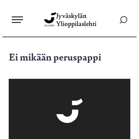
Siirry
Jyväskylän
suoraan
Siirry
Ylioppilaslehti
sisältöön
hakusivul
Ei mikään peruspappi