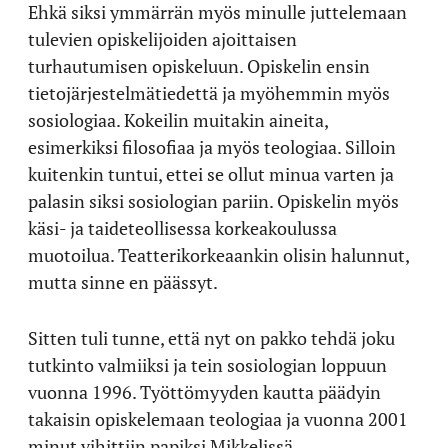
Ehkä siksi ymmärrän myös minulle juttelemaan
tulevien opiskelijoiden ajoittaisen
turhautumisen opiskeluun. Opiskelin ensin
tietojärjestelmätiedettä ja myöhemmin myös
sosiologiaa. Kokeilin muitakin aineita,
esimerkiksi filosofiaa ja myös teologiaa. Silloin
kuitenkin tuntui, ettei se ollut minua varten ja
palasin siksi sosiologian pariin. Opiskelin myös
käsi- ja taideteollisessa korkeakoulussa
muotoilua. Teatterikorkeaankin olisin halunnut,
mutta sinne en päässyt.
Sitten tuli tunne, että nyt on pakko tehdä joku
tutkinto valmiiksi ja tein sosiologian loppuun
vuonna 1996. Työttömyyden kautta päädyin
takaisin opiskelemaan teologiaa ja vuonna 2001
minut vihittiin papiksi Mikkelissä.