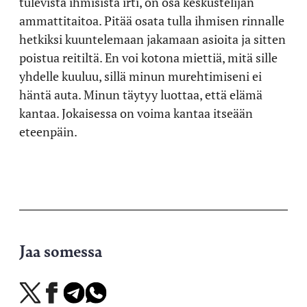
tulevista ihmisistä irti, on osa keskustelijan
ammattitaitoa. Pitää osata tulla ihmisen rinnalle
hetkiksi kuuntelemaan jakamaan asioita ja sitten
poistua reitiltä. En voi kotona miettiä, mitä sille
yhdelle kuuluu, sillä minun murehtimiseni ei
häntä auta. Minun täytyy luottaa, että elämä
kantaa. Jokaisessa on voima kantaa itseään
eteenpäin.
Jaa somessa
Jaa
Jaa
Jaa
Jaa
X-
Facebookissa
Telegramissa
WhatsAppissa