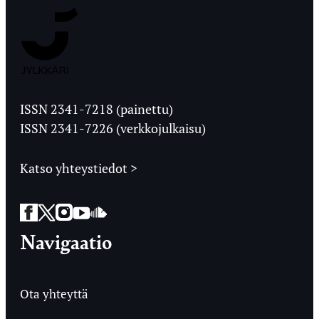
Jyväskylän
Ylioppilaslehti
ISSN 2341-7218 (painettu)
ISSN 2341-7226 (verkkojulkaisu)
Katso yhteystiedot >
Facebook
Twitter
Instagram
YouTube
SoundCloud
Navigaatio
Ota yhteyttä