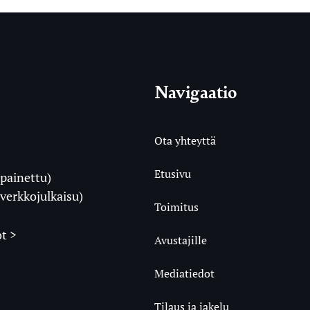
Navigaatio
Ota yhteyttä
Etusivu
painettu)
i
verkkojulkaisu)
Toimitus
t >
Avustajille
Mediatiedot
m
ube
undCloud
Tilaus ja jakelu