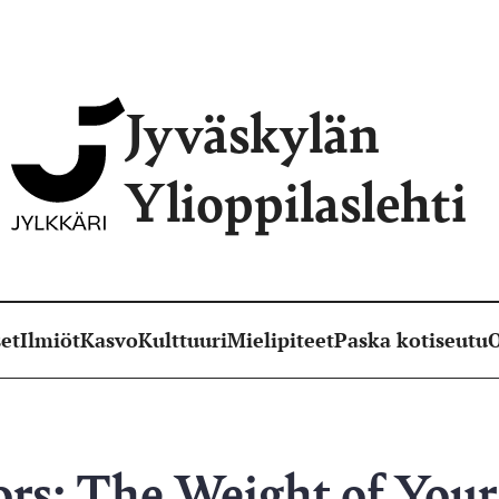
Jyväskylän
Ylioppilaslehti
et
Ilmiöt
Kasvo
Kulttuuri
Mielipiteet
Paska kotiseutu
O
ors: The Weight of You