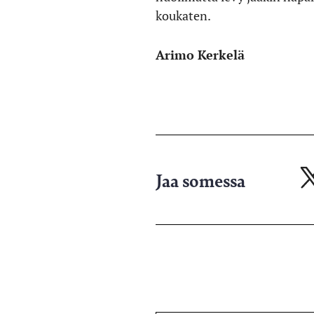
koukaten.
Arimo Kerkelä
Jaa somessa
Ja
X-
pa