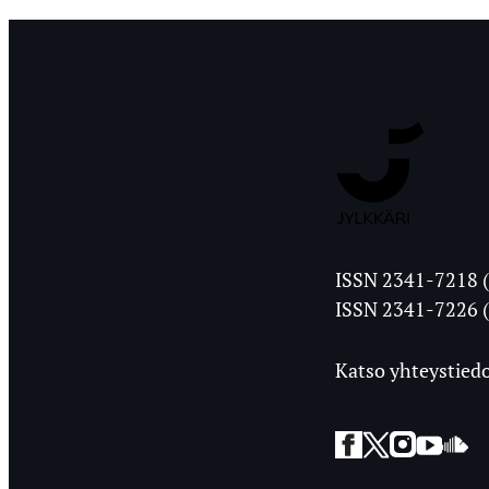
Jyväskylän
ISSN 2341-7218 (
Ylioppilasleht
ISSN 2341-7226 (
Katso yhteystiedo
Facebook
Twitter
Instagra
YouT
So