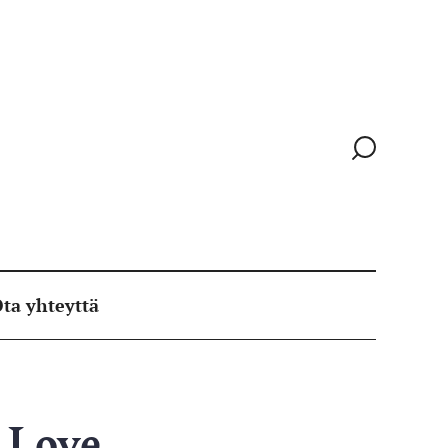
Siirry
hakusivull
ta yhteyttä
r Love