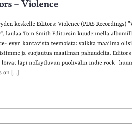
ors – Violence
yden keskelle Editors: Violence (PIAS Recordings) ”
r”, laulaa Tom Smith Editorsin kuudennella albumill
nce-levyn kantavista teemoista: vaikka maailma olisi
siimme ja suojautua maailman pahuudelta. Editors 
ka löivät läpi nolkytluvun puolivälin indie rock -huu
s on […]