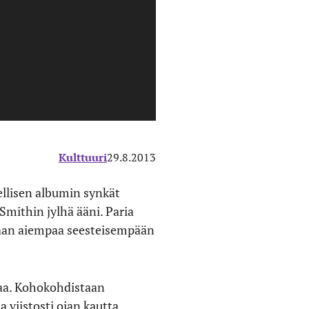
Kulttuuri
29.8.2013
dellisen albumin synkät
Smithin jylhä ääni. Paria
iaan aiempaa seesteisempään
avaa. Kohokohdistaan
 viistosti ojan kautta