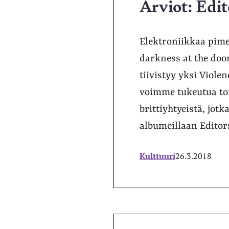
Arviot: Edit
Elektroniikkaa pime
darkness at the doo
tiivistyy yksi Viole
voimme tukeutua toi
brittiyhtyeistä, jot
albumeillaan Editor
Kulttuuri
26.3.2018