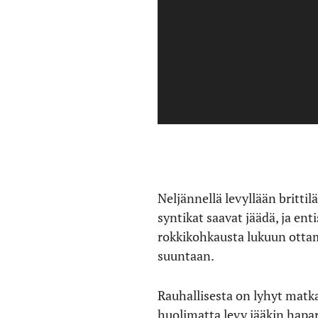
Neljännellä levyllään britti
syntikat saavat jäädä, ja en
rokkikohkausta lukuun ottam
suuntaan.
Rauhallisesta on lyhyt matka
huolimatta levy jääkin hapar