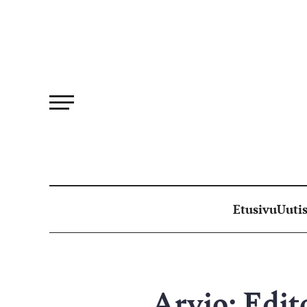
Siirry
suoraan
sisältöön
Etusivu
Uutis
Arvio: Edit