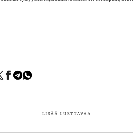
a
Jaa
Jaa
Jaa
Facebookissa
Telegramissa
WhatsAppissa
lvelussa
LISÄÄ LUETTAVAA