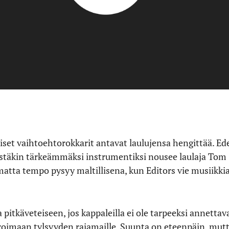
läiset vaihtoehtorokkarit antavat laulujensa hengittää. E
tistäkin tärkeämmäksi instrumentiksi nousee laulaja Tom 
atta tempo pysyy maltillisena, kun Editors vie musiikk
 pitkäveteiseen, jos kappaleilla ei ole tarpeeksi annett
oimaan tylsyyden rajamaille. Suunta on eteenpäin, mutta