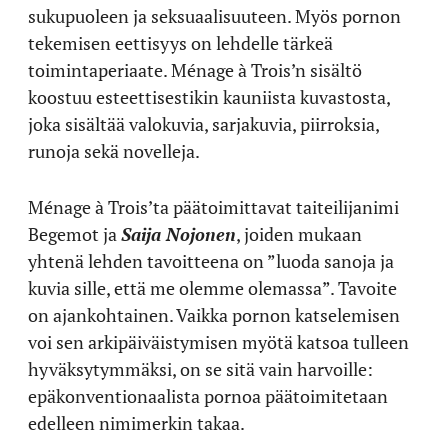
sukupuoleen ja seksuaalisuuteen. Myös pornon
tekemisen eettisyys on lehdelle tärkeä
toimintaperiaate. Ménage à Trois’n sisältö
koostuu esteettisestikin kauniista kuvastosta,
joka sisältää valokuvia, sarjakuvia, piirroksia,
runoja sekä novelleja.
Ménage à Trois’ta päätoimittavat taiteilijanimi
Begemot ja
Saija Nojonen
, joiden mukaan
yhtenä lehden tavoitteena on ”luoda sanoja ja
kuvia sille, että me olemme olemassa”. Tavoite
on ajankohtainen. Vaikka pornon katselemisen
voi sen arkipäiväistymisen myötä katsoa tulleen
hyväksytymmäksi, on se sitä vain harvoille:
epäkonventionaalista pornoa päätoimitetaan
edelleen nimimerkin takaa.