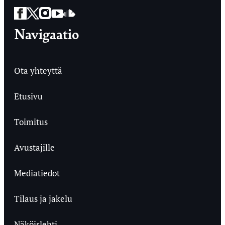
Facebook
Twitter
Instagram
YouTube
SoundCloud
Navigaatio
Ota yhteyttä
Etusivu
Toimitus
Avustajille
Mediatiedot
Tilaus ja jakelu
Näköislehti