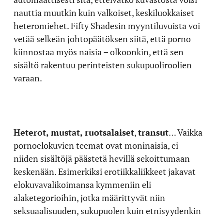
nauttia muutkin kuin valkoiset, keskiluokkaiset
heteromiehet. Fifty Shadesin myyntiluvuista voi
vetää selkeän johtopäätöksen siitä, että porno
kiinnostaa myös naisia – olkoonkin, että sen
sisältö rakentuu perinteisten sukupuoliroolien
varaan.
Heterot, mustat, ruotsalaiset
,
transut
… Vaikka
pornoelokuvien teemat ovat moninaisia, ei
niiden sisältöjä päästetä hevillä sekoittumaan
keskenään. Esimerkiksi erotiikkaliikkeet jakavat
elokuvavalikoimansa kymmeniin eli
alaketegorioihin, jotka määrittyvät niin
seksuaalisuuden, sukupuolen kuin etnisyydenkin