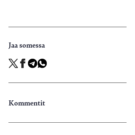
Jaa somessa
Jaa
Jaa
Jaa
Jaa
X-
Facebookissa
Telegramissa
WhatsAppissa
palvelussa
Kommentit