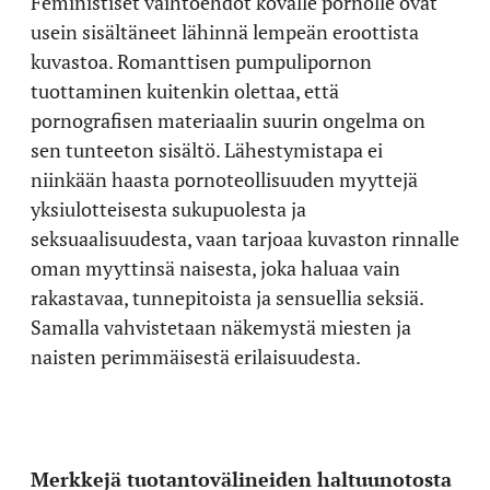
Feministiset vaihtoehdot kovalle pornolle ovat
usein sisältäneet lähinnä lempeän eroottista
kuvastoa. Romanttisen pumpulipornon
tuottaminen kuitenkin olettaa, että
pornografisen materiaalin suurin ongelma on
sen tunteeton sisältö. Lähestymistapa ei
niinkään haasta pornoteollisuuden myyttejä
yksiulotteisesta sukupuolesta ja
seksuaalisuudesta, vaan tarjoaa kuvaston rinnalle
oman myyttinsä naisesta, joka haluaa vain
rakastavaa, tunnepitoista ja sensuellia seksiä.
Samalla vahvistetaan näkemystä miesten ja
naisten perimmäisestä erilaisuudesta.
Merkkejä tuotantovälineiden haltuunotosta