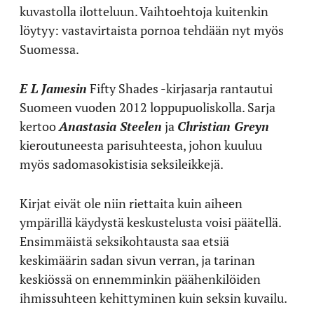
kuvastolla ilotteluun. Vaihtoehtoja kuitenkin
löytyy: vastavirtaista pornoa tehdään nyt myös
Suomessa.
E L Jamesin
Fifty Shades -kirjasarja rantautui
Suomeen vuoden 2012 loppupuoliskolla. Sarja
kertoo
Anastasia Steelen
ja
Christian Greyn
kieroutuneesta parisuhteesta, johon kuuluu
myös sadomasokistisia seksileikkejä.
Kirjat eivät ole niin riettaita kuin aiheen
ympärillä käydystä keskustelusta voisi päätellä.
Ensimmäistä seksikohtausta saa etsiä
keskimäärin sadan sivun verran, ja tarinan
keskiössä on ennemminkin päähenkilöiden
ihmissuhteen kehittyminen kuin seksin kuvailu.