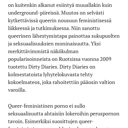
on kuitenkin alkanut esiintyä muuallakin kuin
underground-piireissä. Muutos on selvästi
kytkettävissä queerin nousuun feministisessä
liikkeessä ja tutkimuksessa. Niin sanottu
queerinen lähestymistapa painottaa sukupuolten
ja seksuaalisuuksien moninaisuutta. Yksi
merkittävimmistä näkökulman
popularisoinneista on Ruotsissa vuonna 2009
tuotettu Dirty Diaries. Dirty Diaries on
kolmestatoista lyhytelokuvasta tehty
kokoelmateos, joka rahoitettiin pääosin valtion
varoilla.
Queer-feministinen porno ei sullo
seksuaalisuutta ahtaisiin lokeroihin peruspornon
tavoin. Esimerkiksi suosittujen queer-