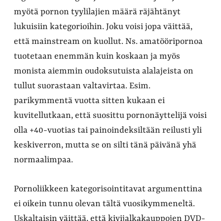
myötä pornon tyylilajien määrä räjähtänyt
lukuisiin kategorioihin. Joku voisi jopa väittää,
että mainstream on kuollut. Ns. amatööripornoa
tuotetaan enemmän kuin koskaan ja myös
monista aiemmin oudoksutuista alalajeista on
tullut suorastaan valtavirtaa. Esim.
parikymmentä vuotta sitten kukaan ei
kuvitellutkaan, että suosittu pornonäyttelijä voisi
olla +40-vuotias tai painoindeksiltään reilusti yli
keskiverron, mutta se on silti tänä päivänä yhä
normaalimpaa.
Pornoliikkeen kategorisointitavat argumenttina
ei oikein tunnu olevan tältä vuosikymmeneltä.
Uskaltaisin väittää, että kivijalkakauppojen DVD-