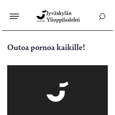
Siirry
Jyväskylän
suoraan
Siirry
Ylioppilaslehti
sisältöön
hakusivul
Outoa pornoa kaikille!