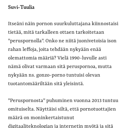
Suvi-Tuulia
Itseäni näin pornon suurkuluttajana kiinnostaisi
tietää, mitä tarkalleen ottaen tarkoitetaan
"peruspornolla". Onko ne niitä juonivetoisia ison
rahan leffoja, joita tehdään nykyään enää
olemattomia määriä? Vielä 1990-luvulle asti
nämä olivat varmaan sitä peruspornoa, mutta
nykyään ns. gonzo-porno tuntuisi olevan
tuotantomääriltään sitä yleisintä.
"Peruspornosta" puhuminen vuonna 2013 tuntuu
omituiselta. Näyttäisi siltä, että pornotuottajien
määrä on moninkertaistunut
digitaaliteknologian ja internetin myötä ja sitä