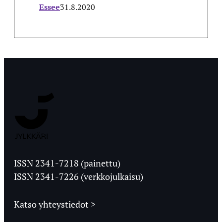
Essee
31.8.2020
Jyväskylän
Ylioppilaslehti
ISSN 2341-7218 (painettu)
ISSN 2341-7226 (verkkojulkaisu)
Katso yhteystiedot >