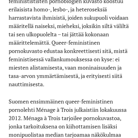
feministististen pornoblogien kuvasto koostuu
erilaisista homo-, lesbo-, ja heteroseksiä
harrastavista ihmisistä, joiden sukupuoli voidaan
määritellä naiseksi, mieheksi, joksikin siltä väliltä
tai sen ulkopuolelta – tai jättää kokonaan
määrittelemättä. Queer-feministinen
pornokuvasto edustaa konkreettisesti sitä, mistä
feministisessä vallankumouksessa on kyse: ei
miesten alistamisesta, vaan moninaisuuden ja
tasa-arvon ymmärtämisestä, ja erityisesti siitä
nauttimisesta.
Suomen ensimmäinen queer-feministinen
pornolehti Ménage à Trois julkaistiin lokakuussa
2012. Ménaga à Trois tarjoilee pornokuvastoa,
jonka tarkoituksena on kiihottamisen lisäksi
monipuolistaa median tarjoamaa näkökulmaa