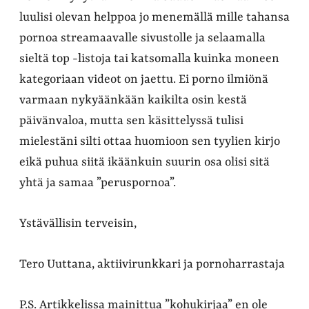
luulisi olevan helppoa jo menemällä mille tahansa
pornoa streamaavalle sivustolle ja selaamalla
sieltä top -listoja tai katsomalla kuinka moneen
kategoriaan videot on jaettu. Ei porno ilmiönä
varmaan nykyäänkään kaikilta osin kestä
päivänvaloa, mutta sen käsittelyssä tulisi
mielestäni silti ottaa huomioon sen tyylien kirjo
eikä puhua siitä ikäänkuin suurin osa olisi sitä
yhtä ja samaa ”peruspornoa”.
Ystävällisin terveisin,
Tero Uuttana, aktiivirunkkari ja pornoharrastaja
P.S. Artikkelissa mainittua ”kohukirjaa” en ole