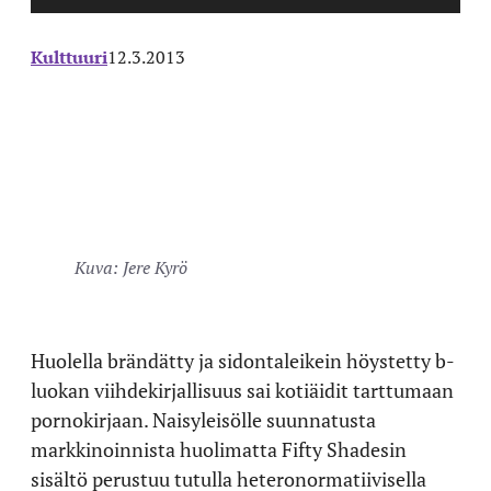
Kulttuuri
12.3.2013
Kuva: Jere Kyrö
Huolella brändätty ja sidontaleikein höystetty b-
luokan viihdekirjallisuus sai kotiäidit tarttumaan
pornokirjaan. Naisyleisölle suunnatusta
markkinoinnista huolimatta Fifty Shadesin
sisältö perustuu tutulla heteronormatiivisella