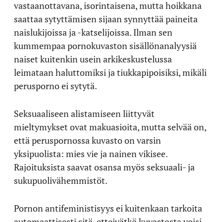
vastaanottavana, isorintaisena, mutta hoikkana
saattaa sytyttämisen sijaan synnyttää paineita
naislukijoissa ja -katselijoissa. Ilman sen
kummempaa pornokuvaston sisällönanalyysiä
naiset kuitenkin usein arkikeskustelussa
leimataan haluttomiksi ja tiukkapipoisiksi, mikäli
perusporno ei sytytä.
Seksuaaliseen alistamiseen liittyvät
mieltymykset ovat makuasioita, mutta selvää on,
että peruspornossa kuvasto on varsin
yksipuolista: mies vie ja nainen vikisee.
Rajoituksista saavat osansa myös seksuaali- ja
sukupuolivähemmistöt.
Pornon antifeministisyys ei kuitenkaan tarkoita
automaattisesti sitä, etteivätkö kuvastosta voisi