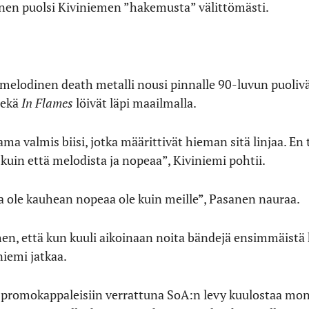
Pasanen puolsi Kiviniemen ”hakemusta” välittömästi.
melodinen death metalli nousi pinnalle 90-luvun puolivä
ekä
In Flames
löivät läpi maailmalla.
tama valmis biisi, jotka määrittivät hieman sitä linjaa. En 
 kuin että melodista ja nopeaa”, Kiviniemi pohtii.
a ole kauhean nopeaa ole kuin meille”, Pasanen nauraa.
en, että kun kuuli aikoinaan noita bändejä ensimmäistä 
iemi jatkaa.
promokappaleisiin verrattuna SoA:n levy kuulostaa mon