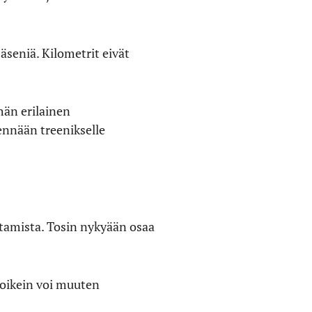
äseniä. Kilometrit eivät
hän erilainen
ennään treenikselle
ittamista. Tosin nykyään osaa
ä oikein voi muuten