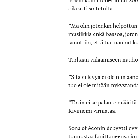
oikeasti soitetulta.
”Mä olin jotenkin helpottunu
musiikkia enkä bassoa, joten
sanottiin, että tuo nauhat k
Turhaan viilaamiseen nauhoitu
”Sitä ei levyä ei ole niin san
tuo ei ole mitään nykystanda
”Tosin ei se palaute määrit
Kiviniemi virnistää.
Sons of Aeonin debyyttilevyn
tunnustaa fanittaneensa jo p