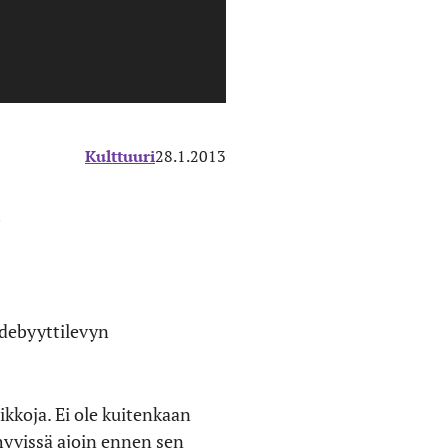
Kulttuuri
28.1.2013
:
 debyyttilevyn
kkoja. Ei ole kuitenkaan
hyvissä ajoin ennen sen