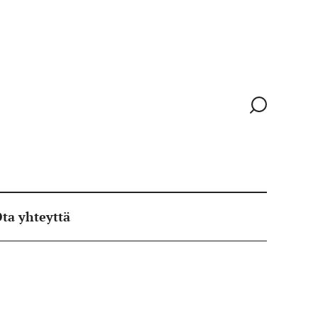
Siirry
hakusivull
ta yhteyttä