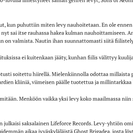
t, kun puhuttiin miten levy nauhoitetaan. En ole ennen 
 nyt sai itse rauhassa hakea kulman nauhoittamiseen. Ann
un on valmista. Nautin ihan suunnattomasti siitä fiilistel
ksissa ei kuitenkaan jääty, kunhan fiilis välittyy kuulija
otusti soitettu hiirellä. Mielenkiinnolla odottaa millaista
rdien kliiniä, viimeisen päälle tuotettua ja millintarkka
ä mitään. Menköön vaikka yksi levy koko maailmassa niin 
 julkaisi saksalainen Lifeforce Records. Levy-yhtiön omi
idemmän aikaa jyväskyläläistä Ghost Brigadea, josta löyty