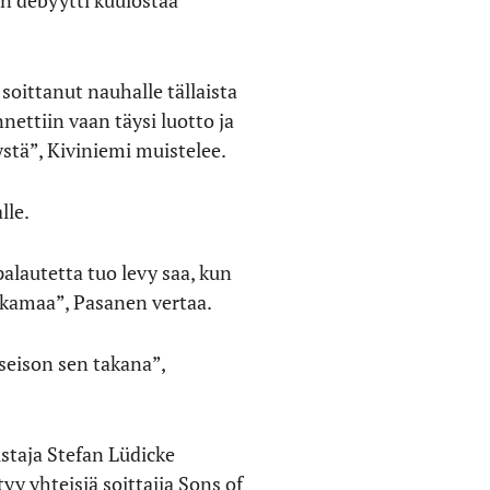
soittanut nauhalle tällaista
ettiin vaan täysi luotto ja
ystä”, Kiviniemi muistelee.
lle.
 palautetta tuo levy saa, kun
a kamaa”, Pasanen vertaa.
seison sen takana”,
staja Stefan Lüdicke
y yhteisiä soittajia Sons of