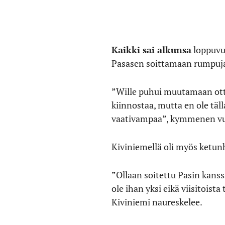
Kaikki sai alkunsa
loppuvuo
Pasasen soittamaan rumpuja
”Wille puhui muutamaan ottees
kiinnostaa, mutta en ole täl
vaativampaa”, kymmenen vuo
Kiviniemellä oli myös ketun
”Ollaan soitettu Pasin kanss
ole ihan yksi eikä viisitoist
Kiviniemi naureskelee.