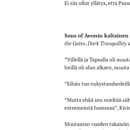
Ei siis ollut yllätys, että 
Sons of Aeonin kaltainen
the Gates
,
Dark Tranquillity
s
”Villellä ja Tapsalla oli muu
heillä oli alun alkaen, muuta
”Eihän tuo nykystandardeill
”Mutta ehkä sen mieltää siih
extremeintä hommaa”, Kivin
Muutaman vuoden takaisiin 