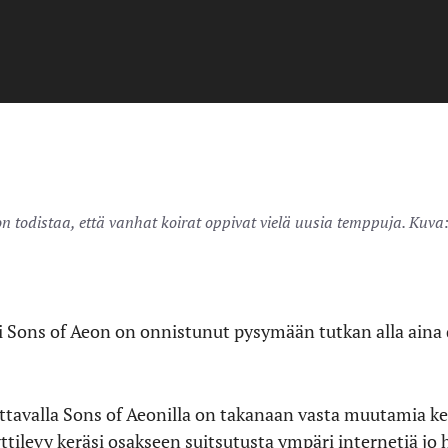
n todistaa, että vanhat koirat oppivat vielä uusia temppuja. Kuva
i Sons of Aeon on onnistunut pysymään tutkan alla aina
ttavalla Sons of Aeonilla on takanaan vasta muutamia kei
tilevy keräsi osakseen suitsutusta ympäri internetiä jo 