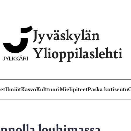
Jyväskylän
Ylioppilaslehti
et
Ilmiöt
Kasvo
Kulttuuri
Mielipiteet
Paska kotiseutu
O
nnolla louhimassa