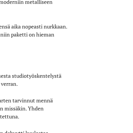
 moderniin metalliseen
sensä aika nopeasti nurkkaan.
, niin paketti on hieman
esta studiotyöskentelystä
 verran.
varten tarvinnut mennä
oin missäkin. Yhden
itettuna.
n debyytti kuulostaa