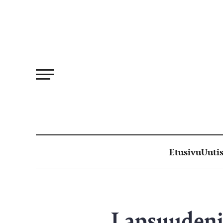
Siirry
suoraan
sisältöön
Etusivu
Uutis
Lapsuudeni