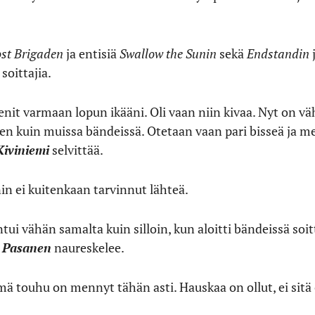
st Brigaden
ja entisiä
Swallow the Sunin
sekä
Endstandin
j
soittajia.
nit varmaan lopun ikääni. Oli vaan niin kivaa. Nyt on vä
n kuin muissa bändeissä. Otetaan vaan pari bisseä ja m
iviniemi
selvittää.
in ei kuitenkaan tarvinnut lähteä.
ntui vähän samalta kuin silloin, kun aloitti bändeissä so
i Pasanen
naureskelee.
ämä touhu on mennyt tähän asti. Hauskaa on ollut, ei sit