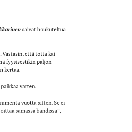
kkarinen
saivat houkuteltua
 Vastasin, että totta kai
mä fyysisestikin paljon
n kertaa.
 paikkaa varten.
ymmentä vuotta sitten. Se ei
i soittaa samassa bändissä”,