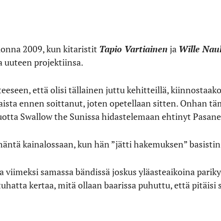
nna 2009, kun kitaristit
Tapio Vartiainen
ja
Wille Nau
 uuteen projektiinsa.
een, että olisi tällainen juttu kehitteillä, kiinnostaako.
laista ennen soittanut, joten opetellaan sitten. Onhan tä
tta Swallow the Sunissa hidastelemaan ehtinyt Pasane
häntä kainalossaan, kun hän ”jätti hakemuksen” basistin
a viimeksi samassa bändissä joskus yläasteaikoina parik
a tuhatta kertaa, mitä ollaan baarissa puhuttu, että pitäis