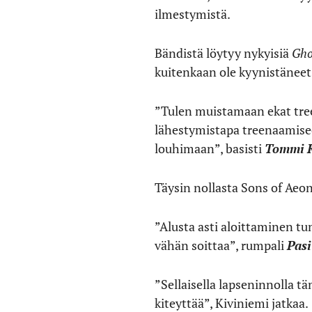
ilmestymistä.
Bändistä löytyy nykyisiä
Gho
kuitenkaan ole kyynistäneet 
”Tulen muistamaan ekat tree
lähestymistapa treenaamisee
louhimaan”, basisti
Tommi K
Täysin nollasta Sons of Aeon
”Alusta asti aloittaminen tu
vähän soittaa”, rumpali
Pas
”Sellaisella lapseninnolla t
kiteyttää”, Kiviniemi jatkaa.