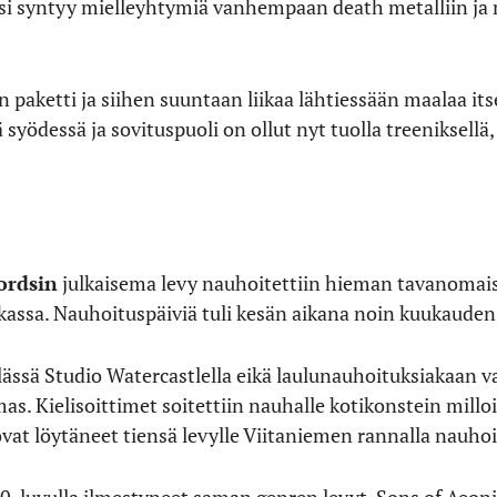
äksi syntyy mielleyhtymiä vanhempaan death metalliin ja
 paketti ja siihen suuntaan liikaa lähtiessään maalaa it
syödessä ja sovituspuoli on ollut nyt tuolla treeniksellä
ordsin
julkaisema levy nauhoitettiin hieman tavanomais
kassa. Nauhoituspäiviä tuli kesän aikana noin kuukauden
ässä Studio Watercastlella eikä laulunauhoituksiakaan 
s. Kielisoittimet soitettiin nauhalle kotikonstein mill
ovat löytäneet tiensä levylle Viitaniemen rannalla nauho
-luvulla ilmestyneet saman genren levyt, Sons of Aeoni