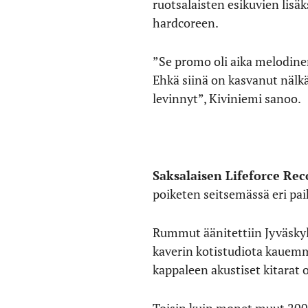
ruotsalaisten esikuvien lis
hardcoreen.
”Se promo oli aika melodinen
Ehkä siinä on kasvanut nälkä 
levinnyt”, Kiviniemi sanoo.
Saksalaisen Lifeforce Rec
poiketen seitsemässä eri pai
Rummut äänitettiin Jyväskyl
kaverin kotistudiota kauemma
kappaleen akustiset kitarat 
Toisin kuin monet muut 2000