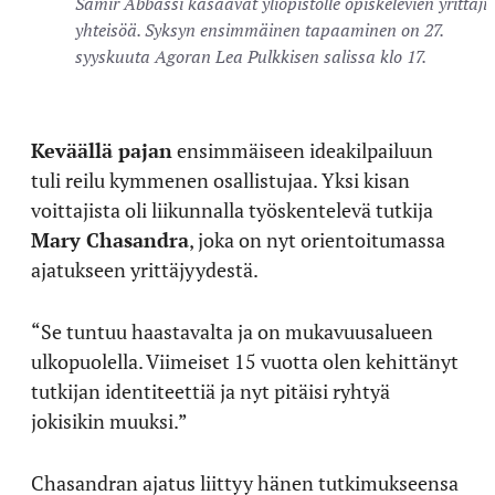
Samir Abbassi kasaavat yliopistolle opiskelevien yrittäji
yhteisöä. Syksyn ensimmäinen tapaaminen on 27.
syyskuuta Agoran Lea Pulkkisen salissa klo 17.
Keväällä pajan
ensimmäiseen ideakilpailuun
tuli reilu kymmenen osallistujaa. Yksi kisan
voittajista oli liikunnalla työskentelevä tutkija
Mary Chasandra
, joka on nyt orientoitumassa
ajatukseen yrittäjyydestä.
“Se tuntuu haastavalta ja on mukavuusalueen
ulkopuolella. Viimeiset 15 vuotta olen kehittänyt
tutkijan identiteettiä ja nyt pitäisi ryhtyä
jokisikin muuksi.”
Chasandran ajatus liittyy hänen tutkimukseensa