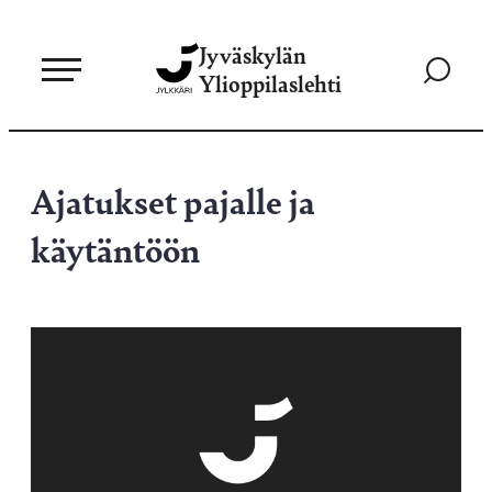
Siirry
Jyväskylän
suoraan
Siirry
Ylioppilaslehti
sisältöön
hakusivul
Ajatukset pajalle ja
käytäntöön