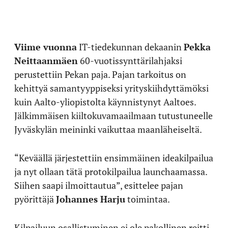
Viime vuonna
IT-tiedekunnan dekaanin
Pekka
Neittaanmäen
60-vuotissynttärilahjaksi
perustettiin Pekan paja. Pajan tarkoitus on
kehittyä samantyyppiseksi yrityskiihdyttämöksi
kuin Aalto-yliopistolta käynnistynyt Aaltoes.
Jälkimmäisen kiiltokuvamaailmaan tutustuneelle
Jyväskylän meininki vaikuttaa maanläheiseltä.
“Keväällä järjestettiin ensimmäinen ideakilpailua
ja nyt ollaan tätä protokilpailua launchaamassa.
Siihen saapi ilmoittautua”, esittelee pajan
pyörittäjä
Johannes Harju
toimintaa.
Kilpailuun osallistuminen ei ole pakollinen reitti