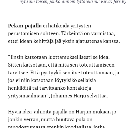
nyt sain toisen, jonka annoin tyttärelleni.” Kuva: Jere Ky
Pekan pajalla
ei hätiköidä yritysten
perustamisen suhteen. Tärkeintä on varmistaa,
ettei idean kehittäjä jää yksin ajatustensa kanssa.
“Ensin katsotaan luottamuksellisesti se idea.
Sitten katsotaan, että mitä sen toteuttamiseen
tarvitsee. Että pystyykö sen itse toteuttamaan, ja
jos ei niin katsotaan löytyisikö sellaisia
henkilöitä tai tarvitaanko kontakteja
yritysmaailmaan“, Johannes Harju selvittää.
Hyviä idea-aihioita pajalla on Harjun mukaan jo
jonkin verran, mutta huutava pula on
muodostumassa etenkin koodaajista, jotka