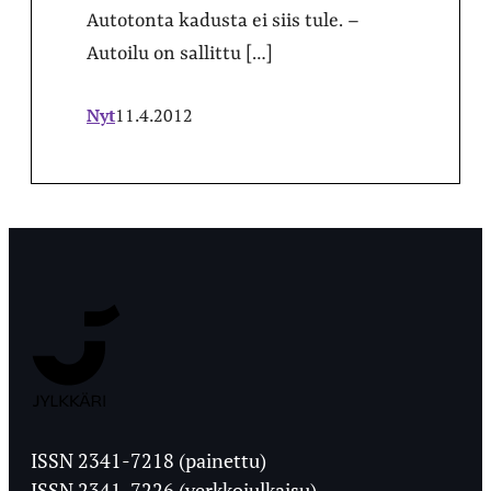
Autotonta kadusta ei siis tule. –
Autoilu on sallittu […]
Nyt
11.4.2012
Jyväskylän
Ylioppilaslehti
ISSN 2341-7218 (painettu)
ISSN 2341-7226 (verkkojulkaisu)