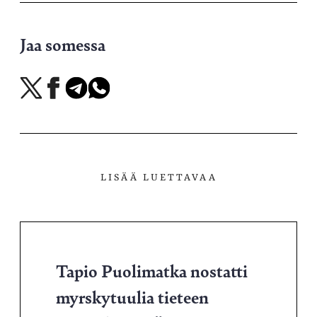
Jaa somessa
Jaa
Jaa
Jaa
Jaa
X-
Facebookissa
Telegramissa
WhatsAppissa
palvelussa
LISÄÄ LUETTAVAA
Tapio Puolimatka nostatti
myrskytuulia tieteen