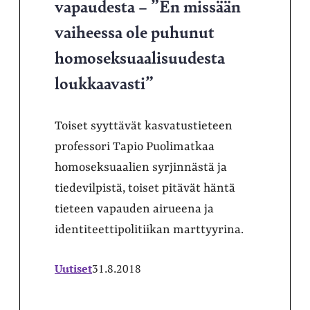
vapaudesta – ”En missään
vaiheessa ole puhunut
homoseksuaalisuudesta
loukkaavasti”
Toiset syyttävät kasvatustieteen
professori Tapio Puolimatkaa
homoseksuaalien syrjinnästä ja
tiedevilpistä, toiset pitävät häntä
tieteen vapauden airueena ja
identiteettipolitiikan marttyyrina.
Uutiset
31.8.2018