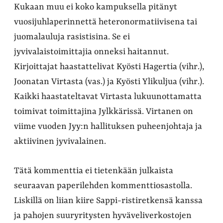
Kukaan muu ei koko kampuksella pitänyt
vuosijuhlaperinnettä heteronormatiivisena tai
juomalauluja rasistisina. Se ei
jyvivalaistoimittajia onneksi haitannut.
Kirjoittajat haastattelivat Kyösti Hagertia (vihr.),
Joonatan Virtasta (vas.) ja Kyösti Ylikuljua (vihr.).
Kaikki haastateltavat Virtasta lukuunottamatta
toimivat toimittajina Jylkkärissä. Virtanen on
viime vuoden Jyy:n hallituksen puheenjohtaja ja
aktiivinen jyvivalainen.
Tätä kommenttia ei tietenkään julkaista
seuraavan paperilehden kommenttiosastolla.
Liskillä on liian kiire Sappi-ristiretkensä kanssa
ja pahojen suuryritysten hyväveliverkostojen