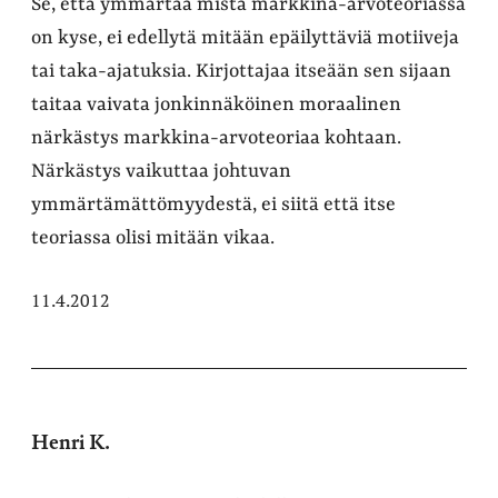
Se, että ymmärtää mistä markkina-arvoteoriassa
on kyse, ei edellytä mitään epäilyttäviä motiiveja
tai taka-ajatuksia. Kirjottajaa itseään sen sijaan
taitaa vaivata jonkinnäköinen moraalinen
närkästys markkina-arvoteoriaa kohtaan.
Närkästys vaikuttaa johtuvan
ymmärtämättömyydestä, ei siitä että itse
teoriassa olisi mitään vikaa.
11.4.2012
Henri K.