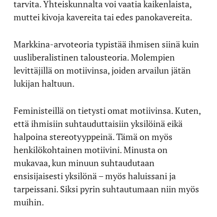
tarvita. Yhteiskunnalta voi vaatia kaikenlaista,
muttei kivoja kavereita tai edes panokavereita.
Markkina-arvoteoria typistää ihmisen siinä kuin
uusliberalistinen talousteoria. Molempien
levittäjillä on motiivinsa, joiden arvailun jätän
lukijan haltuun.
Feministeillä on tietysti omat motiivinsa. Kuten,
että ihmisiin suhtauduttaisiin yksilöinä eikä
halpoina stereotyyppeinä. Tämä on myös
henkilökohtainen motiivini. Minusta on
mukavaa, kun minuun suhtaudutaan
ensisijaisesti yksilönä – myös haluissani ja
tarpeissani. Siksi pyrin suhtautumaan niin myös
muihin.