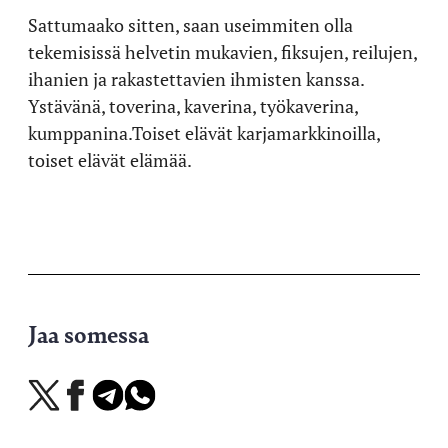
Sattumaako sitten, saan useimmiten olla
tekemisissä helvetin mukavien, fiksujen, reilujen,
ihanien ja rakastettavien ihmisten kanssa.
Ystävänä, toverina, kaverina, työkaverina,
kumppanina.Toiset elävät karjamarkkinoilla,
toiset elävät elämää.
Jaa somessa
Jaa
Jaa
Jaa
Jaa
X-
Facebookissa
Telegramissa
WhatsAppissa
palvelussa