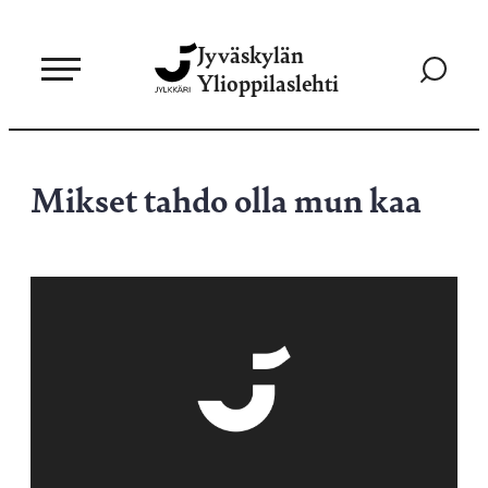
Siirry
Jyväskylän
suoraan
Siirry
Ylioppilaslehti
sisältöön
hakusivul
Mikset tahdo olla mun kaa