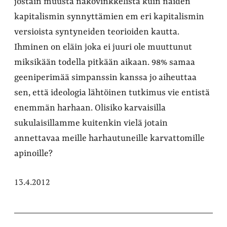
jostain muusta näkövinkkelistä kuin näiden
kapitalismin synnyttämien em eri kapitalismin
versioista syntyneiden teorioiden kautta.
Ihminen on eläin joka ei juuri ole muuttunut
miksikään todella pitkään aikaan. 98% samaa
geeniperimää simpanssin kanssa jo aiheuttaa
sen, että ideologia lähtöinen tutkimus vie entistä
enemmän harhaan. Olisiko karvaisilla
sukulaisillamme kuitenkin vielä jotain
annettavaa meille harhautuneille karvattomille
apinoille?
13.4.2012