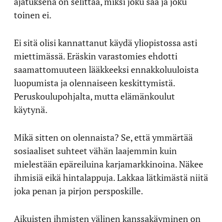
ajatuksena on selittää, miksi joku saa ja joku
toinen ei.
Ei sitä olisi kannattanut käydä yliopistossa asti
miettimässä. Eräskin varastomies ehdotti
saamattomuuteen lääkkeeksi ennakkoluuloista
luopumista ja olennaiseen keskittymistä.
Peruskoulupohjalta, mutta elämänkoulut
käytynä.
Mikä sitten on olennaista? Se, että ymmärtää
sosiaaliset suhteet vähän laajemmin kuin
mielestään epäreiluina karjamarkkinoina. Näkee
ihmisiä eikä hintalappuja. Lakkaa lätkimästä niitä
joka penan ja pirjon persposkille.
Aikuisten ihmisten välinen kanssakäyminen on