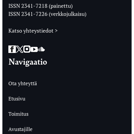
Ylioppilaslehti
ISSN 2341-7218 (painettu)
ISSN 2341-7226 (verkkojulkaisu)
Katso yhteystiedot >
Facebook
Twitter
Instagram
YouTube
SoundCloud
Navigaatio
Ota yhteyttä
Etusivu
Toimitus
Avustajille