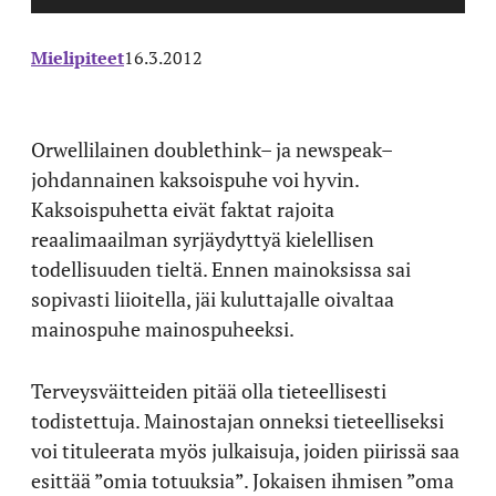
Mielipiteet
16.3.2012
Orwellilainen doublethink– ja newspeak–
johdannainen kaksoispuhe voi hyvin.
Kaksoispuhetta eivät faktat rajoita
reaalimaailman syrjäydyttyä kielellisen
todellisuuden tieltä. Ennen mainoksissa sai
sopivasti liioitella, jäi kuluttajalle oivaltaa
mainospuhe mainospuheeksi.
Terveysväitteiden pitää olla tieteellisesti
todistettuja. Mainostajan onneksi tieteelliseksi
voi tituleerata myös julkaisuja, joiden piirissä saa
esittää ”omia totuuksia”. Jokaisen ihmisen ”oma