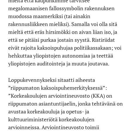
mieltä että kaupunkimme tarvitsee
megalomaanisen fallossymbolin rakennuksen
muodossa maamerkiksi (tai ainakin
rakennusliikkeen mieliksi). Samalla voi olla sitä
mieltä että eräs hirsimökki on aivan liian iso, ja
että se pitäisi purkaa jostain syystä. Ristiriidat
eivät rajoita kaksoispuhujaa politiikassakaan; voi
hehkuttaa yliopistojen autonomiaa ja teettää
yliopistojen auditointeja ja muuta joutavaa.
Loppukevennykseksi sitaatti aiheesta
”riippumaton kaksoispuhemerkityksessä”:
”Korkeakoulujen arviointineuvosto (KKA) on
riippumaton asiantuntijaelin, jonka tehtävänä on
avustaa korkeakouluja ja opetus- ja
kulttuuriministeriötä korkeakoulujen
arvioinneissa. Arviointineuvosto toimii