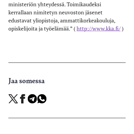
ministeriön yhteydessä. Toimikaudeksi
kerrallaan nimitetyn neuvoston jäsenet
edustavat yliopistoja, ammattikorkeakouluja,
opiskelijoita ja työelämää.” (
http://www.kka.fi/
)
Jaa somessa
Jaa
Jaa
Jaa
Jaa
X-
Facebookissa
Telegramissa
WhatsAppissa
palvelussa