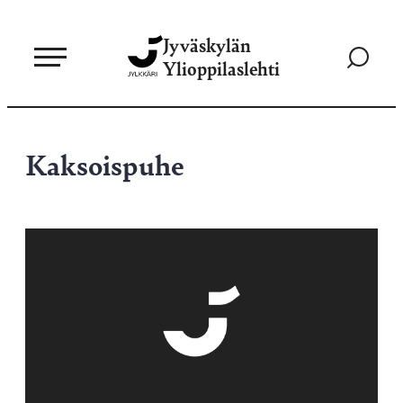
Siirry
Jyväskylän
suoraan
Siirry
Ylioppilaslehti
sisältöön
hakusivul
Kaksoispuhe