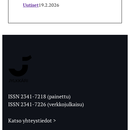
Uutiset
19.2.2026
Jyväskylän
Ylioppilaslehti
ISSN 2341-7218 (painettu)
ISSN 2341-7226 (verkkojulkaisu)
Katso yhteystiedot >