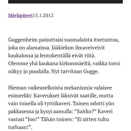
Mielipiteet
15.1.2012
Guggenheim paisuttaisi suomalaista itsetuntoa,
joka on alamaissa. Jääkiekon ilmaveiveivit
kaukalossa ja lentokentällä eivät riitä.
Olemme yhä kaukana kirkonmäeltä, vaikka torni
näkyy jo poudalla. Nyt tarvitaan Gugge.
Hieman vaikeaselkoista mekanismia valaisee
esimerkki: Kaverukset läksivät saatille, mutta
vain toisella oli tyttökaveri. Toinen odotti yön
pakkasessa ja kysyi aamulla: ”Saitko?” Kaveri
vastasi ”Joo!” Tähän toinen: ”Ei sitten tultu
turhaan!”.