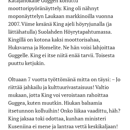
Katajanokalle Guggen kohuttu
moottoripyöränäyttely. King oli nähnyt
moponäyttelyn Laukaan markkinoilla vuonna
2007. Viime kesänä King ajeli höyryjunalla (ja
lättähatulla) Suolahden Höyrytapahtumassa.
Kingillä on kotona kaksi moottorisahaa,
Huksvarna ja Homelite. Ne hän voisi lahjoittaa
Guggelle. King ei itse niitä enää tarvii. Toisesta
puuttu ketjukin.
Oltuaan 7 vuotta työttömänä mitta on täysi: – Jo
riittää jahkailu ja kulttuurivastaisuus! Valtio
mukaan, jotta King voi veroistaan rahoittaa
Guggea, kuten muutkin. Hiukan balsamia
itsetunnon kolhuihin! Onko liikaa vaadittu, häh?
King jaksaa toki odottaa, kunhan ministeri
Kuseniina ei mene ja lantraa vettä keskikaljaan!