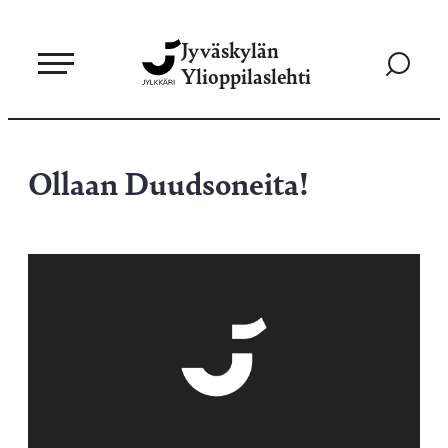
Siirry
Jyväskylän
suoraan
Siirry
Ylioppilaslehti
sisältöön
hakusivul
Ollaan Duudsoneita!