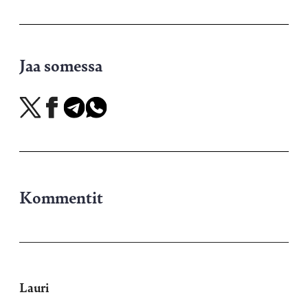
Jaa somessa
Jaa
Jaa
Jaa
Jaa
X-
Facebookissa
Telegramissa
WhatsAppissa
palvelussa
Kommentit
Lauri