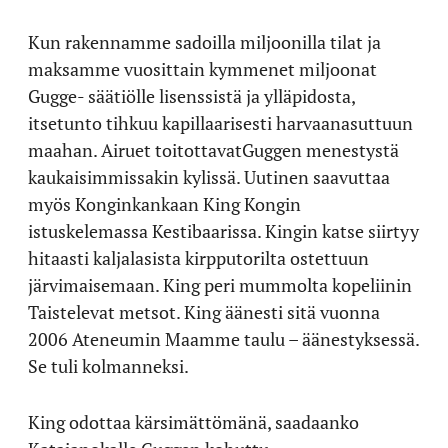
Kun rakennamme sadoilla miljoonilla tilat ja
maksamme vuosittain kymmenet miljoonat
Gugge- säätiölle lisenssistä ja ylläpidosta,
itsetunto tihkuu kapillaarisesti harvaanasuttuun
maahan. Airuet toitottavatGuggen menestystä
kaukaisimmissakin kylissä. Uutinen saavuttaa
myös Konginkankaan King Kongin
istuskelemassa Kestibaarissa. Kingin katse siirtyy
hitaasti kaljalasista kirpputorilta ostettuun
järvimaisemaan. King peri mummolta kopeliinin
Taistelevat metsot. King äänesti sitä vuonna
2006 Ateneumin Maamme taulu – äänestyksessä.
Se tuli kolmanneksi.
King odottaa kärsimättömänä, saadaanko