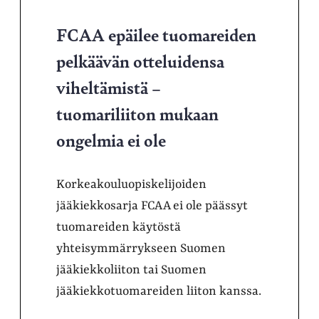
FCAA epäilee tuomareiden
pelkäävän otteluidensa
viheltämistä –
tuomariliiton mukaan
ongelmia ei ole
Korkeakouluopiskelijoiden
jääkiekkosarja FCAA ei ole päässyt
tuomareiden käytöstä
yhteisymmärrykseen Suomen
jääkiekkoliiton tai Suomen
jääkiekkotuomareiden liiton kanssa.