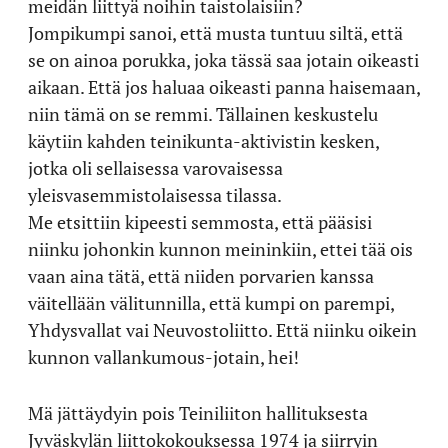
meidän liittyä noihin taistolaisiin?
Jompikumpi sanoi, että musta tuntuu siltä, että
se on ainoa porukka, joka tässä saa jotain oikeasti
aikaan. Että jos haluaa oikeasti panna haisemaan,
niin tämä on se remmi. Tällainen keskustelu
käytiin kahden teinikunta-aktivistin kesken,
jotka oli sellaisessa varovaisessa
yleisvasemmistolaisessa tilassa.
Me etsittiin kipeesti semmosta, että pääsisi
niinku johonkin kunnon meininkiin, ettei tää ois
vaan aina tätä, että niiden porvarien kanssa
väitellään välitunnilla, että kumpi on parempi,
Yhdysvallat vai Neuvostoliitto. Että niinku oikein
kunnon vallankumous-jotain, hei!
Mä jättäydyin pois Teiniliiton hallituksesta
Jyväskylän liittokokouksessa 1974 ja siirryin