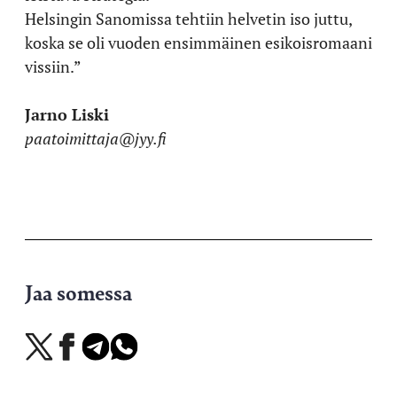
Helsingin Sanomissa tehtiin helvetin iso juttu,
koska se oli vuoden ensimmäinen esikoisromaani
vissiin.”
Jarno Liski
paatoimittaja@jyy.fi
Jaa somessa
Jaa
Jaa
Jaa
Jaa
X-
Facebookissa
Telegramissa
WhatsAppissa
palvelussa