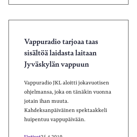
Vappuradio tarjoaa taas
sisältöä laidasta laitaan
Jyväskylän vappuun
Vappuradio JKL aloitti jokavuotisen
ohjelmansa, joka on tänäkin vuonna
jotain ihan muuta.
Kahdeksanpäiväinen spektaakkeli
huipentuu vappupäivään.
Uutiset
25.4.2019