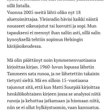
sillä listalla.
Vuonna 2005 meitä lähti oliko nyt 18
aluetoimittajaa. Yleisradio hävisi kaikki näistä
nousseet oikeusjutut tai luovutti ja sopi. Mun
tapaukseni ei mennyt ihan saliin asti, sillä salin
kynnyksellä tehtiin sopimus Helsingin
käräjäoikeudessa.
Mä olin päättänyt noin kymmenenvuotiaana
kirjoittaa kirjan. 1960-luvun lopussa lähetin
Tammeen sata runoa, ja ne lähetettiin takaisin
tietysti sieltä. Mä en silloin 15-vuotiaana
tajunnut sitä, että kun Matti Suurpää kirjoittaa
henkilökohtaisen kirjeen jossa se analysoi niitä
runoja ja kehottaa jatkamaan ja hiomaan niitä,
niin se ei ollut hylkäystuomio, vaan kannustus.