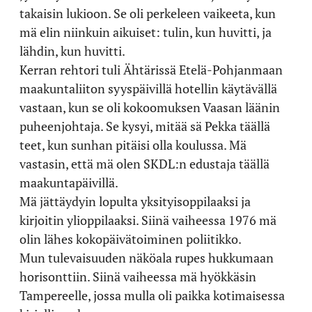
takaisin lukioon. Se oli perkeleen vaikeeta, kun
mä elin niinkuin aikuiset: tulin, kun huvitti, ja
lähdin, kun huvitti.
Kerran rehtori tuli Ähtärissä Etelä-Pohjanmaan
maakuntaliiton syyspäivillä hotellin käytävällä
vastaan, kun se oli kokoomuksen Vaasan läänin
puheenjohtaja. Se kysyi, mitää sä Pekka täällä
teet, kun sunhan pitäisi olla koulussa. Mä
vastasin, että mä olen SKDL:n edustaja täällä
maakuntapäivillä.
Mä jättäydyin lopulta yksityisoppilaaksi ja
kirjoitin ylioppilaaksi. Siinä vaiheessa 1976 mä
olin lähes kokopäivätoiminen poliitikko.
Mun tulevaisuuden näköala rupes hukkumaan
horisonttiin. Siinä vaiheessa mä hyökkäsin
Tampereelle, jossa mulla oli paikka kotimaisessa