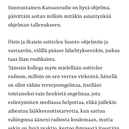
Sunnuntainen Kansanradio on hyvä ohjelma,
päivittäin soitan milloin mitäkin asiantynkää
ohjelman tallenukseen.
Öisin ja iltaisin soittelen luonto-ohjelmiin ja
vastaaviin, välillä pääsee lähehtykseenkin, joskus
taas liian ruuhkaista.
'Jämsän kollega myös mielellään soittelee
radioon, milloin on sen verran virkeänä, hänellä
on ollut vähän terveysongelmaa, itselläni
toistaiseksi vain henkistä ongelmaa, jota
esiintyminen mediassa helpottaa, ehkä joillekin
aiheutuu lääkkeenottotarvetta, kun sattuu
vahingossa ääneni radiosta kuulemaan, mutta
sekin on hyvä reaktio, kertoo ihmisestä itsestään