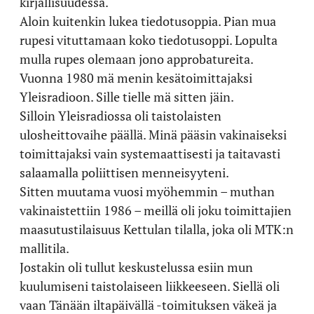
kirjallisuudessa.
Aloin kuitenkin lukea tiedotusoppia. Pian mua
rupesi vituttamaan koko tiedotusoppi. Lopulta
mulla rupes olemaan jono approbatureita.
Vuonna 1980 mä menin kesätoimittajaksi
Yleisradioon. Sille tielle mä sitten jäin.
Silloin Yleisradiossa oli taistolaisten
ulosheittovaihe päällä. Minä pääsin vakinaiseksi
toimittajaksi vain systemaattisesti ja taitavasti
salaamalla poliittisen menneisyyteni.
Sitten muutama vuosi myöhemmin – muthan
vakinaistettiin 1986 – meillä oli joku toimittajien
maasutustilaisuus Kettulan tilalla, joka oli MTK:n
mallitila.
Jostakin oli tullut keskustelussa esiin mun
kuulumiseni taistolaiseen liikkeeseen. Siellä oli
vaan Tänään iltapäivällä -toimituksen väkeä ja