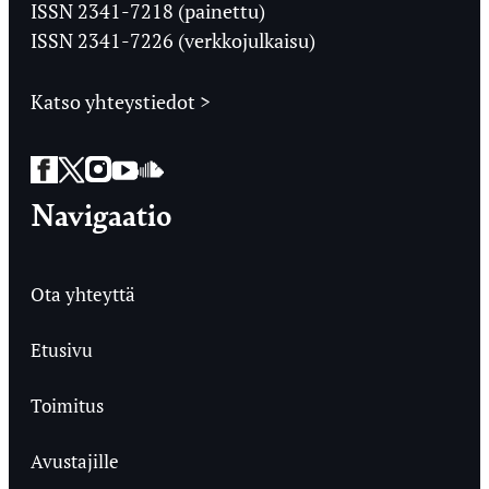
Ylioppilaslehti
ISSN 2341-7218 (painettu)
ISSN 2341-7226 (verkkojulkaisu)
Katso yhteystiedot >
Facebook
Twitter
Instagram
YouTube
SoundCloud
Navigaatio
Ota yhteyttä
Etusivu
Toimitus
Avustajille