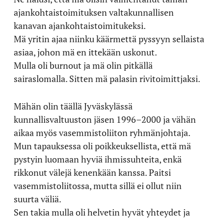
ajankohtaistoimituksen valtakunnallisen
kanavan ajankohtaistoimitukeksi.
Mä yritin ajaa niinku käärmettä pyssyyn sellaista
asiaa, johon mä en ittekään uskonut.
Mulla oli burnout ja mä olin pitkällä
sairaslomalla. Sitten mä palasin rivitoimittjaksi.
Mähän olin täällä Jyväskylässä
kunnallisvaltuuston jäsen 1996–2000 ja vähän
aikaa myös vasemmistoliiton ryhmänjohtaja.
Mun tapauksessa oli poikkeuksellista, että mä
pystyin luomaan hyviä ihmissuhteita, enkä
rikkonut välejä kenenkään kanssa. Paitsi
vasemmistoliitossa, mutta sillä ei ollut niin
suurta väliä.
Sen takia mulla oli helvetin hyvät yhteydet ja