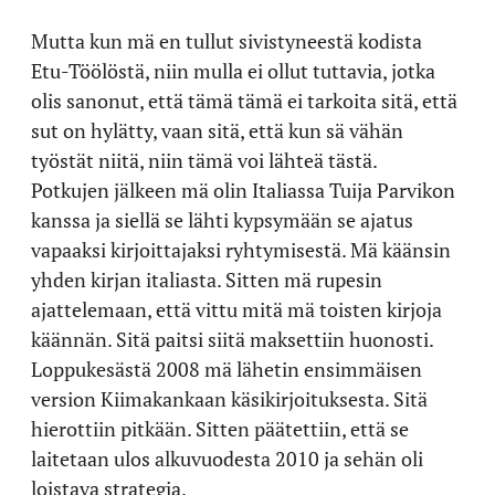
Mutta kun mä en tullut sivistyneestä kodista
Etu-Töölöstä, niin mulla ei ollut tuttavia, jotka
olis sanonut, että tämä tämä ei tarkoita sitä, että
sut on hylätty, vaan sitä, että kun sä vähän
työstät niitä, niin tämä voi lähteä tästä.
Potkujen jälkeen mä olin Italiassa Tuija Parvikon
kanssa ja siellä se lähti kypsymään se ajatus
vapaaksi kirjoittajaksi ryhtymisestä. Mä käänsin
yhden kirjan italiasta. Sitten mä rupesin
ajattelemaan, että vittu mitä mä toisten kirjoja
käännän. Sitä paitsi siitä maksettiin huonosti.
Loppukesästä 2008 mä lähetin ensimmäisen
version Kiimakankaan käsikirjoituksesta. Sitä
hierottiin pitkään. Sitten päätettiin, että se
laitetaan ulos alkuvuodesta 2010 ja sehän oli
loistava strategia.