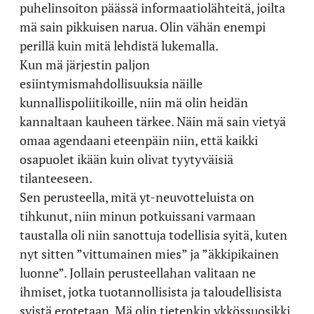
puhelinsoiton päässä informaatiolähteitä, joilta
mä sain pikkuisen narua. Olin vähän enempi
perillä kuin mitä lehdistä lukemalla.
Kun mä järjestin paljon
esiintymismahdollisuuksia näille
kunnallispoliitikoille, niin mä olin heidän
kannaltaan kauheen tärkee. Näin mä sain vietyä
omaa agendaani eteenpäin niin, että kaikki
osapuolet ikään kuin olivat tyytyväisiä
tilanteeseen.
Sen perusteella, mitä yt-neuvotteluista on
tihkunut, niin minun potkuissani varmaan
taustalla oli niin sanottuja todellisia syitä, kuten
nyt sitten ”vittumainen mies” ja ”äkkipikainen
luonne”. Jollain perusteellahan valitaan ne
ihmiset, jotka tuotannollisista ja taloudellisista
syistä erotetaan. Mä olin tietenkin ykkössuosikki