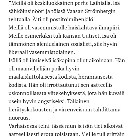
”Meillä oli keskiluokkainen perhe Laihialla. Isä
sähköinsinööri ja töissä Vaasan Strömbergin
tehtaalla. Äiti oli postitoimihenkilö.
Meillä oli vasemmistolle haiskahtava ilmapiiri.
Meille esimerkiksi tuli Kansan Uutiset. Isä oli
tämmönen aleniuslainen sosialisti, siis hyvin
liberaali vasemmistolainen.
Isällä oli ilmiselvä isäkapina ollut aikoinaan. Hän
oli maanviljelijän poika hyvin
maalaisliittolaisesta kodista, herännäisestä
kodista. Hän oli irrottautunut sen aatteellis-
uskonnollisesta viitekehyksestä, jota hän kuvaili
usein hyvin angstiseksi. Tällainen
herätyskokousten ja virrenveisuun tahdittama
nuoruus.
Varhaisessa teini-iässä mun ja isän tiet alkoivat
aatteellisesti erota toisistaan. Meille tuli erittäin