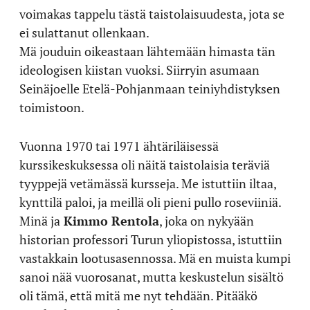
voimakas tappelu tästä taistolaisuudesta, jota se
ei sulattanut ollenkaan.
Mä jouduin oikeastaan lähtemään himasta tän
ideologisen kiistan vuoksi. Siirryin asumaan
Seinäjoelle Etelä-Pohjanmaan teiniyhdistyksen
toimistoon.
Vuonna 1970 tai 1971 ähtäriläisessä
kurssikeskuksessa oli näitä taistolaisia teräviä
tyyppejä vetämässä kursseja. Me istuttiin iltaa,
kynttilä paloi, ja meillä oli pieni pullo roseviiniä.
Minä ja
Kimmo Rentola
, joka on nykyään
historian professori Turun yliopistossa, istuttiin
vastakkain lootusasennossa. Mä en muista kumpi
sanoi nää vuorosanat, mutta keskustelun sisältö
oli tämä, että mitä me nyt tehdään. Pitääkö