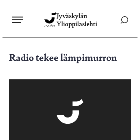
Siirry
Jyväskylän
suoraan
Siirry
Ylioppilaslehti
sisältöön
hakusivul
Radio tekee lämpimurron