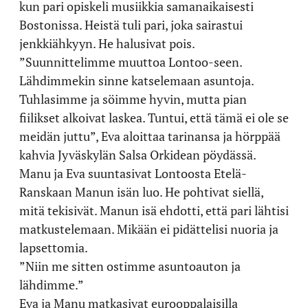
kun pari opiskeli musiikkia samanaikaisesti
Bostonissa. Heistä tuli pari, joka sairastui
jenkkiähkyyn. He halusivat pois.
”Suunnittelimme muuttoa Lontoo-seen.
Lähdimmekin sinne katselemaan asuntoja.
Tuhlasimme ja söimme hyvin, mutta pian
fiilikset alkoivat laskea. Tuntui, että tämä ei ole se
meidän juttu”, Eva aloittaa tarinansa ja hörppää
kahvia Jyväskylän Salsa Orkidean pöydässä.
Manu ja Eva suuntasivat Lontoosta Etelä-
Ranskaan Manun isän luo. He pohtivat siellä,
mitä tekisivät. Manun isä ehdotti, että pari lähtisi
matkustelemaan. Mikään ei pidättelisi nuoria ja
lapsettomia.
”Niin me sitten ostimme asuntoauton ja
lähdimme.”
Eva ja Manu matkasivat eurooppalaisilla