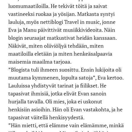
luomumaatiloilla. He tekivät töitä ja saivat
vastineeksi ruokaa ja yösijan. Matkasta syntyi
lauluja, myös nettiblogi Travel in music, jonne
Eva ja Manu päivittivät musiikkivideoita. Näin
blogin seuraajat matkustivat heidän kanssaan.
Näkivät, miten oliiviöljyä tehdään, miten
maatiloilla eletään ja miten henkeäsalpaavia
maisemia maailma tarjoaa.
”Blogista tuli ihmeen suosittu. Ensin lukijoita oli
muutama kymmenen, lopulta satoja”, Eva kertoo.
Lauluissa yhdistyvät tarinat ja fiilikset. He
tapasivat ihmisiä, jotka elivät Evan sanoin
hurjalla tavalla. Oli mies, joka ei uskonut
henkisiin asioihin. Hän oli Evan vastakohta, ja he
tapasivat väitellä henkisyydestä.
”Hän mietti, että elämme vain elämämme, minkä