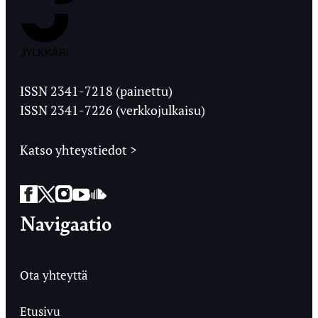
Jyväskylän
Ylioppilaslehti
ISSN 2341-7218 (painettu)
ISSN 2341-7226 (verkkojulkaisu)
Katso yhteystiedot >
Facebook
Twitter
Instagram
YouTube
SoundCloud
Navigaatio
Ota yhteyttä
Etusivu