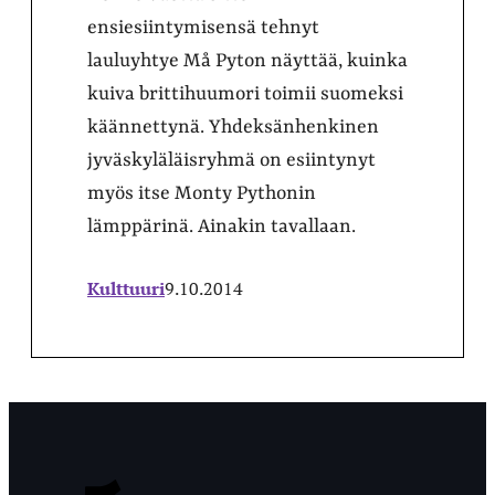
ensiesiintymisensä tehnyt
lauluyhtye Må Pyton näyttää, kuinka
kuiva brittihuumori toimii suomeksi
käännettynä. Yhdeksänhenkinen
jyväskyläläisryhmä on esiintynyt
myös itse Monty Pythonin
lämppärinä. Ainakin tavallaan.
Kulttuuri
9.10.2014