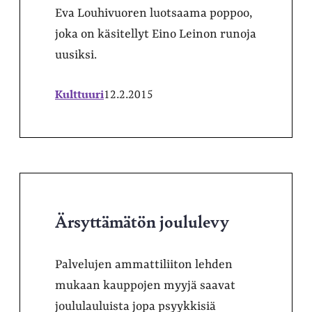
Eva Louhivuoren luotsaama poppoo,
joka on käsitellyt Eino Leinon runoja
uusiksi.
Kulttuuri
12.2.2015
Ärsyttämätön joululevy
Palvelujen ammattiliiton lehden
mukaan kauppojen myyjä saavat
joululauluista jopa psyykkisiä