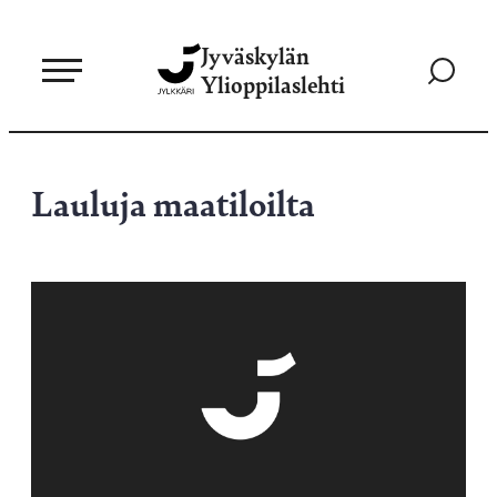
Siirry
Jyväskylän
suoraan
Siirry
Ylioppilaslehti
sisältöön
hakusivul
Lauluja maatiloilta