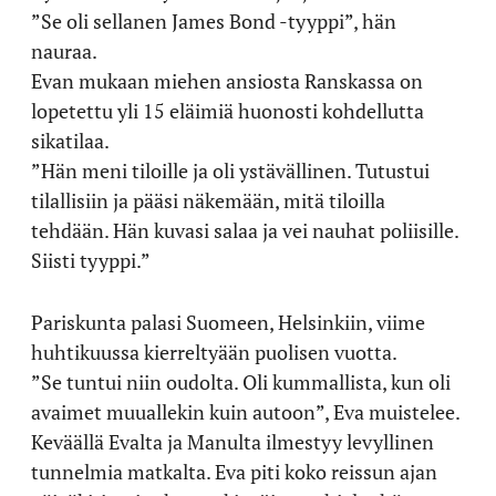
”Se oli sellanen James Bond -tyyppi”, hän
nauraa.
Evan mukaan miehen ansiosta Ranskassa on
lopetettu yli 15 eläimiä huonosti kohdellutta
sikatilaa.
”Hän meni tiloille ja oli ystävällinen. Tutustui
tilallisiin ja pääsi näkemään, mitä tiloilla
tehdään. Hän kuvasi salaa ja vei nauhat poliisille.
Siisti tyyppi.”
Pariskunta palasi Suomeen, Helsinkiin, viime
huhtikuussa kierreltyään puolisen vuotta.
”Se tuntui niin oudolta. Oli kummallista, kun oli
avaimet muuallekin kuin autoon”, Eva muistelee.
Keväällä Evalta ja Manulta ilmestyy levyllinen
tunnelmia matkalta. Eva piti koko reissun ajan