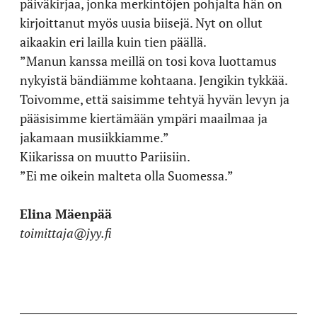
päiväkirjaa, jonka merkintöjen pohjalta hän on
kirjoittanut myös uusia biisejä. Nyt on ollut
aikaakin eri lailla kuin tien päällä.
”Manun kanssa meillä on tosi kova luottamus
nykyistä bändiämme kohtaana. Jengikin tykkää.
Toivomme, että saisimme tehtyä hyvän levyn ja
pääsisimme kiertämään ympäri maailmaa ja
jakamaan musiikkiamme.”
Kiikarissa on muutto Pariisiin.
”Ei me oikein malteta olla Suomessa.”
Elina Mäenpää
toimittaja@jyy.fi