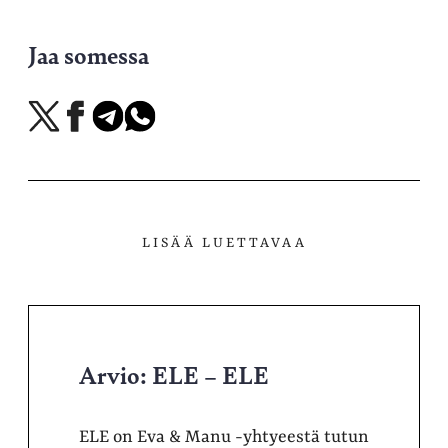
Jaa somessa
Jaa
Jaa
Jaa
Jaa
X-
Facebookissa
Telegramissa
WhatsAppissa
palvelussa
LISÄÄ LUETTAVAA
Arvio: ELE – ELE
ELE on Eva & Manu -yhtyeestä tutun