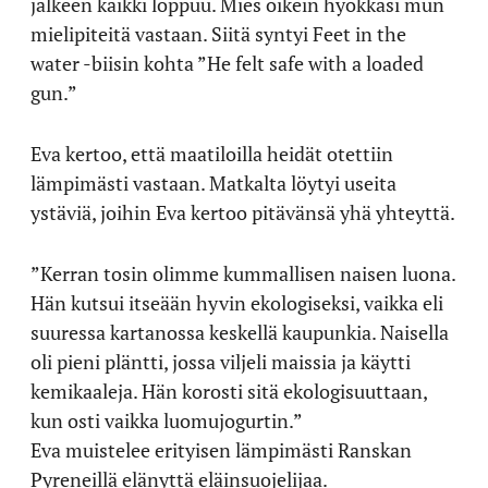
jälkeen kaikki loppuu. Mies oikein hyökkäsi mun
mielipiteitä vastaan. Siitä syntyi Feet in the
water -biisin kohta ”He felt safe with a loaded
gun.”
Eva kertoo, että maatiloilla heidät otettiin
lämpimästi vastaan. Matkalta löytyi useita
ystäviä, joihin Eva kertoo pitävänsä yhä yhteyttä.
”Kerran tosin olimme kummallisen naisen luona.
Hän kutsui itseään hyvin ekologiseksi, vaikka eli
suuressa kartanossa keskellä kaupunkia. Naisella
oli pieni pläntti, jossa viljeli maissia ja käytti
kemikaaleja. Hän korosti sitä ekologisuuttaan,
kun osti vaikka luomujogurtin.”
Eva muistelee erityisen lämpimästi Ranskan
Pyreneillä elänyttä eläinsuojelijaa.