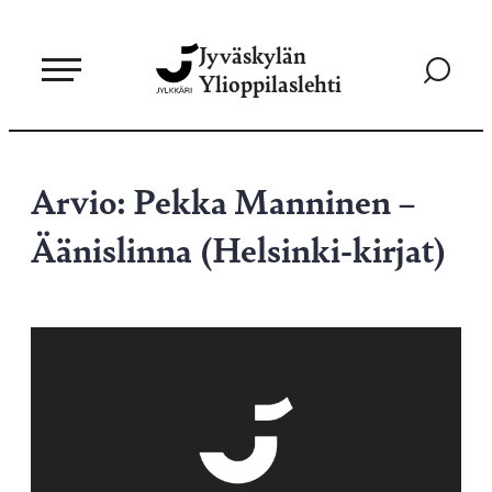
Siirry
Jyväskylän
suoraan
Siirry
Ylioppilaslehti
sisältöön
hakusivul
Arvio: Pekka Manninen –
Äänislinna (Helsinki-kirjat)