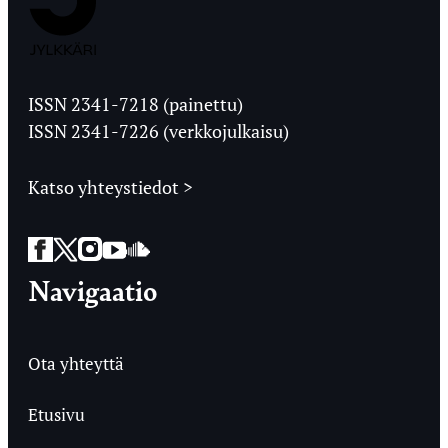
Jyväskylän
Ylioppilaslehti
ISSN 2341-7218 (painettu)
ISSN 2341-7226 (verkkojulkaisu)
Katso yhteystiedot >
Facebook
Twitter
Instagram
YouTube
SoundCloud
Navigaatio
Ota yhteyttä
Etusivu