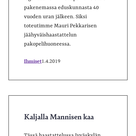
pakenemassa eduskunnasta 40
vuoden uran jälkeen. Siksi
toteutimme Mauri Pekkarisen
jäähyväishaastattelun
pakopelihuoneessa.
Ihmiset
1.4.2019
Kaljalla Mannisen kaa
Tässä haastattelussa Jyväskylän