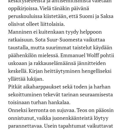
keskitysleireistä ja antisemitismistä vaietaan
oppikirjoissa. Vielä tänäkin päivänä
peruskouluissa kiistetään, että Suomi ja Saksa
olisivat olleet liittolaisia.
Manninen ei kuitenkaan tyydy helppoon
ratkaisuun. Sota Suur-Suomesta vaikuttaa
taustalla, mutta suurimmat taistelut käydään
päähenkilön mielessä. Emmanuel Wolff pohtii
uskoaan ja rakkauselämäänsä jännitteiden
keskellä. Kirjan heittäytyminen hengelliseksi
yllättää lukijan.
Pitkät aikaharppaukset sekä toden ja harhan
sekoittuminen tekevät tarinan seuraamisesta
toisinaan turhan hankalaa.
Onneksi kerronta on sujuvaa. Teos on pääosin
onnistunut, vaikka juonenkäänteistä löytyy
parannettavaa. Usein tapahtumat vaikuttavat