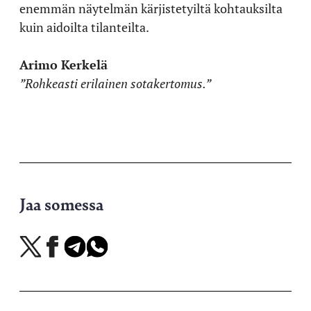
enemmän näytelmän kärjistetyiltä kohtauksilta
kuin aidoilta tilanteilta.
Arimo Kerkelä
”Rohkeasti erilainen sotakertomus.”
Jaa somessa
Jaa
Jaa
Jaa
Jaa
X-
Facebookissa
Telegramissa
WhatsAppissa
palvelussa