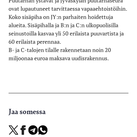
Puutarhan ystävät ja Jyväskylän puutarhaseura
ovat lupautuneet tarvittaessa vapaaehtoistöihin.
Koko sisäpiha on JY:n parhaiten hoidettuja
alueita. Sisäpihalla ja B:n ja C:n ulkopuolisilla
seinustoilla kasvaa yli 50 erilaista puuvartista ja
60 erilaista perennaa.
B- ja C-talojen tilalle rakennetaan noin 20
miljoonaa euroa maksava uudisrakennus.
Jaa somessa
Jaa
Jaa
Jaa
Jaa
X-
Facebookissa
Telegramissa
WhatsAppissa