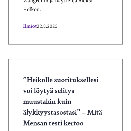
Wallgrenin ja näyttelijä Aleksi
Holkon.
Ilmiöt
22.8.2025
”Heikolle suorituksellesi
voi löytyä selitys
muustakin kuin
älykkyystasostasi” – Mitä
Mensan testi kertoo