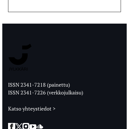
Jyväskylän
Ylioppilaslehti
ISSN 2341-7218 (painettu)
ISSN 2341-7226 (verkkojulkaisu)
Katso yhteystiedot >
Facebook
Twitter
Instagram
YouTube
SoundCloud