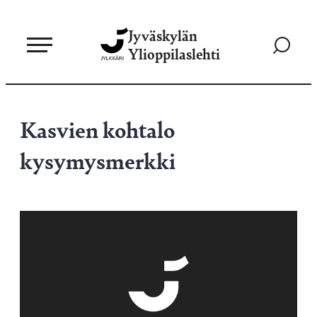
Siirry
Jyväskylän
suoraan
Siirry
Ylioppilaslehti
sisältöön
hakusivul
Kasvien kohtalo
kysymysmerkki