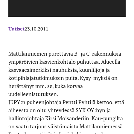
Uutiset
23.10.2011
Mattilanniemen purettavia B- ja C-rakennuksia
ympäröivien kasvienkohtalo puhuttaa. Alueella
kasvaaesimerkiksi nauhuksia, kuunliljoja ja
kotipihlajatutkimuksen puita. Kysy-myksiä on
herättänyt mm. se, kuka korvaa
uudelleenistutuksen.
JKPY:n puheenjohtaja Pentti Pyhtilä kertoo, että
aiheesta on oltu yhteydessä SYK OY:hyn ja
hallintojohtaja Kirsi Moisanderiin. Kau-pungilta
on saatu tarjous väistömaista Mattilanniemessä.