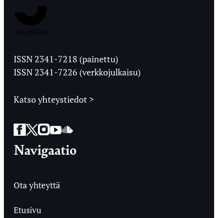
Jyväskylän
Ylioppilaslehti
ISSN 2341-7218 (painettu)
ISSN 2341-7226 (verkkojulkaisu)
Katso yhteystiedot >
Facebook
Twitter
Instagram
YouTube
SoundCloud
Navigaatio
Ota yhteyttä
Etusivu