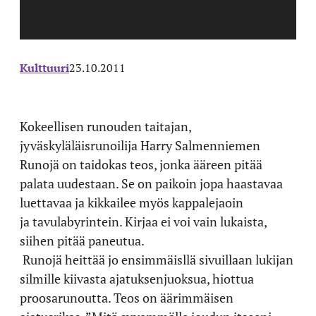
Kulttuuri
23.10.2011
Kokeellisen runouden taitajan,
jyväskyläläisrunoilija Harry Salmenniemen
Runojä on taidokas teos, jonka ääreen pitää
palata uudestaan. Se on paikoin jopa haastavaa
luettavaa ja kikkailee myös kappalejaoin
ja tavulabyrintein. Kirjaa ei voi vain lukaista,
siihen pitää paneutua.
Runojä heittää jo ensimmäisllä sivuillaan lukijan
silmille kiivasta ajatuksenjuoksua, hiottua
proosarunoutta. Teos on äärimmäisen