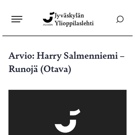
Siirry
Jyväskylän
suoraan
Siirry
Ylioppilaslehti
sisältöön
hakusivul
Arvio: Harry Salmenniemi –
Runojä (Otava)