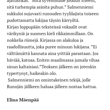
ajatusrikas. ”Mitä syvemmälle joudun itseeni,
sitä turhempia asioita puhun.” Salmenniemi
sukkuloi sujuvasti runouden tyylilajista toiseen
pudottamatta lukijaa täysin kärryiltä.
Kirjan loppupään teksteissä vokaalit ovat
värikyniä ja suomen kieli rikkaimmillaan. On
nokkelia riimejä. Kirjassa on alakuloa ja
raadollisuutta, joka puree minuun lukijana. ”Ei
välttämättä kannata aina yrittää parastaan. Jos
häviää, katoaa. Eniten maailmassa jumala vihaa
sinun kaltaisiasi.”Teoksen jälkeen on jotenkin
typertynyt, haikeakin olo.
Salmenniemi on omintakeinen tekijä, jolle
Runojän jällkeen haluaa jälleen nostaa hattua.
Elina Mäenpää