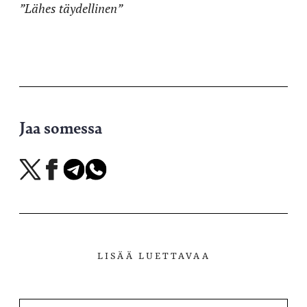
”Lähes täydellinen”
Jaa somessa
Jaa
Jaa
Jaa
Jaa
X-
Facebookissa
Telegramissa
WhatsAppissa
palvelussa
LISÄÄ LUETTAVAA