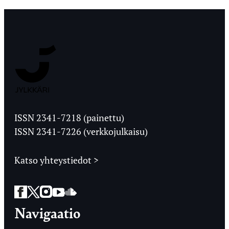
Jyväskylän
Ylioppilaslehti
ISSN 2341-7218 (painettu)
ISSN 2341-7226 (verkkojulkaisu)
Katso yhteystiedot >
Facebook
Twitter
Instagram
YouTube
SoundCloud
Navigaatio