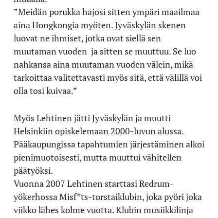
”Meidän porukka hajosi sitten ympäri maailmaa
aina Hongkongia myöten. Jyväskylän skenen
luovat ne ihmiset, jotka ovat siellä sen
muutaman vuoden ja sitten se muuttuu. Se luo
nahkansa aina muutaman vuoden välein, mikä
tarkoittaa valitettavasti myös sitä, että välillä voi
olla tosi kuivaa.”
Myös Lehtinen jätti Jyväskylän ja muutti
Helsinkiin opiskelemaan 2000-luvun alussa.
Pääkaupungissa tapahtumien järjestäminen alkoi
pienimuotoisesti, mutta muuttui vähitellen
päätyöksi.
Vuonna 2007 Lehtinen starttasi Redrum-
yökerhossa Misf*ts-torstaiklubin, joka pyöri joka
viikko lähes kolme vuotta. Klubin musiikkilinja