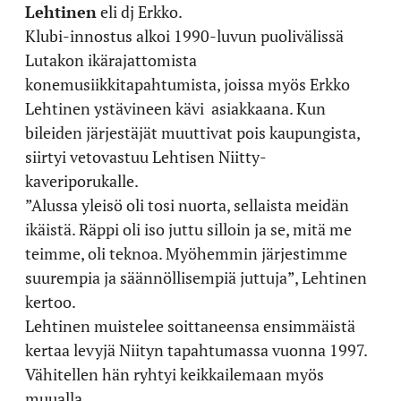
Lehtinen
eli dj Erkko.
Klubi-innostus alkoi 1990-luvun puolivälissä
Lutakon ikärajattomista
konemusiikkitapahtumista, joissa myös Erkko
Lehtinen ystävineen kävi asiakkaana. Kun
bileiden järjestäjät muuttivat pois kaupungista,
siirtyi vetovastuu Lehtisen Niitty-
kaveriporukalle.
”Alussa yleisö oli tosi nuorta, sellaista meidän
ikäistä. Räppi oli iso juttu silloin ja se, mitä me
teimme, oli teknoa. Myöhemmin järjestimme
suurempia ja säännöllisempiä juttuja”, Lehtinen
kertoo.
Lehtinen muistelee soittaneensa ensimmäistä
kertaa levyjä Niityn tapahtumassa vuonna 1997.
Vähitellen hän ryhtyi keikkailemaan myös
muualla.