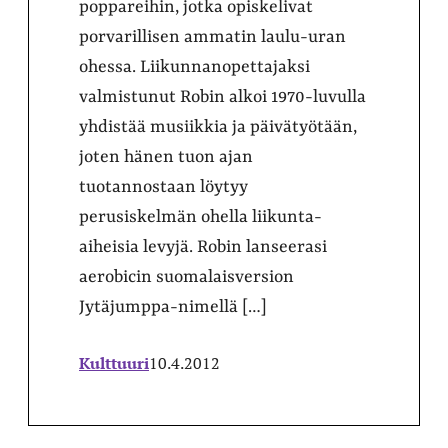
poppareihin, jotka opiskelivat
porvarillisen ammatin laulu-uran
ohessa. Liikunnanopettajaksi
valmistunut Robin alkoi 1970-luvulla
yhdistää musiikkia ja päivätyötään,
joten hänen tuon ajan
tuotannostaan löytyy
perusiskelmän ohella liikunta-
aiheisia levyjä. Robin lanseerasi
aerobicin suomalaisversion
Jytäjumppa-nimellä […]
Kulttuuri
10.4.2012