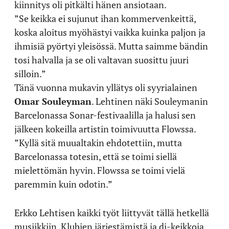
kiinnitys oli pitkälti hänen ansiotaan.
”Se keikka ei sujunut ihan kommervenkeittä,
koska aloitus myöhästyi vaikka kuinka paljon ja
ihmisiä pyörtyi yleisössä. Mutta saimme bändin
tosi halvalla ja se oli valtavan suosittu juuri
silloin.”
Tänä vuonna mukavin yllätys oli syyrialainen
Omar Souleyman
. Lehtinen näki Souleymanin
Barcelonassa Sonar-festivaalilla ja halusi sen
jälkeen kokeilla artistin toimivuutta Flowssa.
”Kyllä sitä muualtakin ehdotettiin, mutta
Barcelonassa totesin, että se toimi siellä
mielettömän hyvin. Flowssa se toimi vielä
paremmin kuin odotin.”
Erkko Lehtisen kaikki työt liittyvät tällä hetkellä
musiikkiin. Klubien järjestämistä ja dj-keikkoja