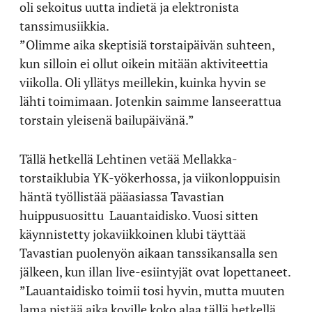
oli sekoitus uutta indietä ja elektronista
tanssimusiikkia.
”Olimme aika skeptisiä torstaipäivän suhteen,
kun silloin ei ollut oikein mitään aktiviteettia
viikolla. Oli yllätys meillekin, kuinka hyvin se
lähti toimimaan. Jotenkin saimme lanseerattua
torstain yleisenä bailupäivänä.”
Tällä hetkellä Lehtinen vetää Mellakka-
torstaiklubia YK-yökerhossa, ja viikonloppuisin
häntä työllistää pääasiassa Tavastian
huippusuosittu Lauantaidisko. Vuosi sitten
käynnistetty jokaviikkoinen klubi täyttää
Tavastian puolenyön aikaan tanssikansalla sen
jälkeen, kun illan live-esiintyjät ovat lopettaneet.
”Lauantaidisko toimii tosi hyvin, mutta muuten
lama pistää aika koville koko alaa tällä hetkellä.