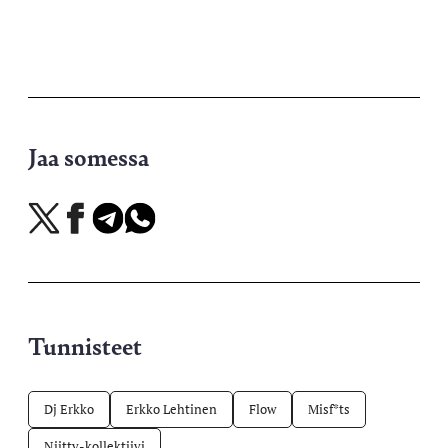
Jaa somessa
Jaa
Jaa
Jaa
Jaa
X-
Facebookissa
Telegramissa
WhatsAppissa
palvelussa
Tunnisteet
Dj Erkko
Erkko Lehtinen
Flow
Misf*ts
Niitty-kollektiivi