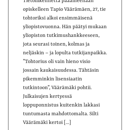
Tietoliikennettä pääaineenaan
opiskelleen Tapio Väärämäen, 27, tie
tohtoriksi alkoi ensimmäisenä
yliopistovuonna. Hän päätyi mukaan
yliopiston tutkimushankkeeseen,
jota seurasi toinen, kolmas ja
neljäskin – ja lopulta tutkijanpaikka.
”Tohtorius oli vain hieno visio
jossain kaukaisuudessa. Tähtäsin
pikemminkin lisensiaatin
tutkintoon”, Väärämäki pohtii.
Julkaisujen kertyessä
loppuponnistus kuitenkin lakkasi
tuntumasta mahdottomalta. Silti
Väärämäki kertoi […]