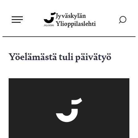
Siirry
Jyväskylän
suoraan
Siirry
Ylioppilaslehti
sisältöön
hakusivul
Yöelämästä tuli päivätyö