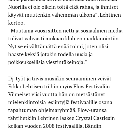
Nuorilla ei ole oikein töitä eikä rahaa, ja ihmiset
käyvät muutenkin vähemmän ulkona”, Lehtinen
kertoo.
”Muutama vuosi sitten netti ja sosiaalinen media
tulivat vahvasti mukaan klubien markkinointiin.
Nyt se ei välttämättä enää toimi, joten olisi
haaste keksiä jotakin todella uusia ja
poikkeuksellisia viestintäkeinoja.”
Dj-työt ja tiivis musiikin seuraaminen veivät
Erkko Lehtisen töihin myös Flow Festivaliin.
Viimeiset viisi vuotta hän on metsästänyt
mielenkiintoisia esiintyjiä festivaalille osana
tapahtuman ohjelmaryhmää. Flow-uransa
tähtihetkiin Lehtinen laskee Crystal Castlesin
keikan vuoden 2008 festivaalilla. Bändin