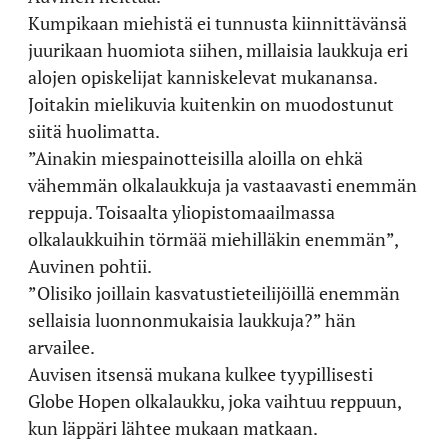
Kumpikaan miehistä ei tunnusta kiinnittävänsä
juurikaan huomiota siihen, millaisia laukkuja eri
alojen opiskelijat kanniskelevat mukanansa.
Joitakin mielikuvia kuitenkin on muodostunut
siitä huolimatta.
”Ainakin miespainotteisilla aloilla on ehkä
vähemmän olkalaukkuja ja vastaavasti enemmän
reppuja. Toisaalta yliopistomaailmassa
olkalaukkuihin törmää miehilläkin enemmän”,
Auvinen pohtii.
”Olisiko joillain kasvatustieteilijöillä enemmän
sellaisia luonnonmukaisia laukkuja?” hän
arvailee.
Auvisen itsensä mukana kulkee tyypillisesti
Globe Hopen olkalaukku, joka vaihtuu reppuun,
kun läppäri lähtee mukaan matkaan.