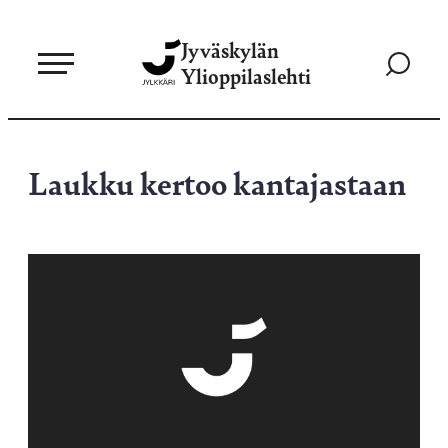
Siirry
Jyväskylän
suoraan
Siirry
Ylioppilaslehti
sisältöön
hakusivul
Laukku kertoo kantajastaan