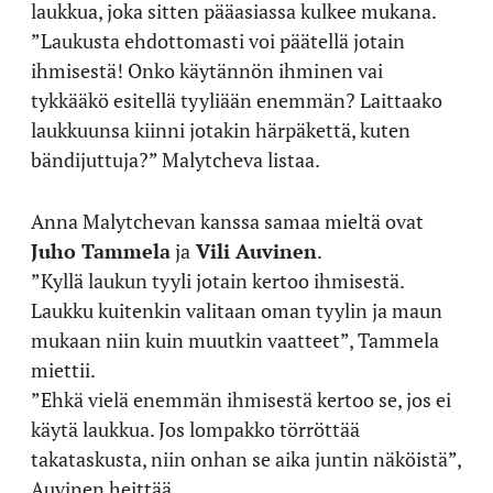
laukkua, joka sitten pääasiassa kulkee mukana.
”Laukusta ehdottomasti voi päätellä jotain
ihmisestä! Onko käytännön ihminen vai
tykkääkö esitellä tyyliään enemmän? Laittaako
laukkuunsa kiinni jotakin härpäkettä, kuten
bändijuttuja?” Malytcheva listaa.
Anna Malytchevan kanssa samaa mieltä ovat
Juho Tammela
ja
Vili Auvinen
.
”Kyllä laukun tyyli jotain kertoo ihmisestä.
Laukku kuitenkin valitaan oman tyylin ja maun
mukaan niin kuin muutkin vaatteet”, Tammela
miettii.
”Ehkä vielä enemmän ihmisestä kertoo se, jos ei
käytä laukkua. Jos lompakko törröttää
takataskusta, niin onhan se aika juntin näköistä”,
Auvinen heittää.