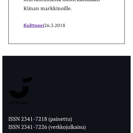
Kiinan markkinoille.
Kulttuuri
26.3.2018
Jyväskylän
Ylioppilaslehti
ISSN 2341-7218 (painettu)
ISSN 2341-7226 (verkkojulkaisu)