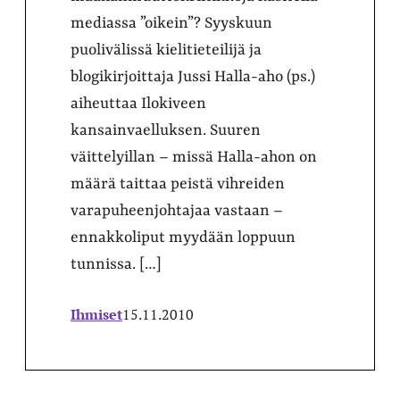
mediassa ”oikein”? Syyskuun
puolivälissä kielitieteilijä ja
blogikirjoittaja Jussi Halla-aho (ps.)
aiheuttaa Ilokiveen
kansainvaelluksen. Suuren
väittelyillan – missä Halla-ahon on
määrä taittaa peistä vihreiden
varapuheenjohtajaa vastaan –
ennakkoliput myydään loppuun
tunnissa. […]
Ihmiset
15.11.2010