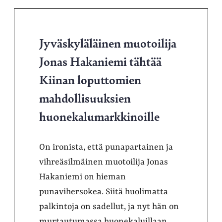
Jyväskyläläinen muotoilija
Jonas Hakaniemi tähtää
Kiinan loputtomien
mahdollisuuksien
huonekalumarkkinoille
On ironista, että punapartainen ja
vihreäsilmäinen muotoilija Jonas
Hakaniemi on hieman
punavihersokea. Siitä huolimatta
palkintoja on sadellut, ja nyt hän on
murtautumassa huonekaluillaan