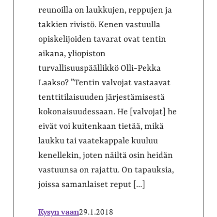
reunoilla on laukkujen, reppujen ja
takkien rivistö. Kenen vastuulla
opiskelijoiden tavarat ovat tentin
aikana, yliopiston
turvallisuuspäällikkö Olli-Pekka
Laakso? ”Tentin valvojat vastaavat
tenttitilaisuuden järjestämisestä
kokonaisuudessaan. He [valvojat] he
eivät voi kuitenkaan tietää, mikä
laukku tai vaatekappale kuuluu
kenellekin, joten näiltä osin heidän
vastuunsa on rajattu. On tapauksia,
joissa samanlaiset reput […]
Kysyn vaan
29.1.2018