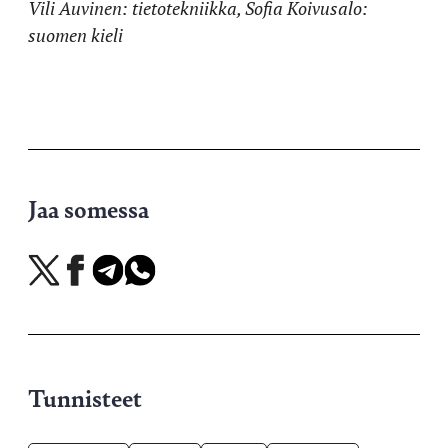
Vili Auvinen: tietotekniikka, Sofia Koivusalo:
suomen kieli
Jaa somessa
Jaa
Jaa
Jaa
Jaa
X-
Facebookissa
Telegramissa
WhatsAppissa
palvelussa
Tunnisteet