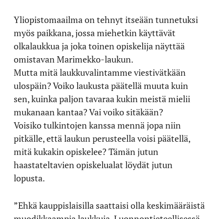
Yliopistomaailma on tehnyt itseään tunnetuksi
myös paikkana, jossa miehetkin käyttävät
olkalaukkua ja joka toinen opiskelija näyttää
omistavan Marimekko-laukun.
Mutta mitä laukkuvalintamme viestivätkään
ulospäin? Voiko laukusta päätellä muuta kuin
sen, kuinka paljon tavaraa kukin meistä mielii
mukanaan kantaa? Vai voiko sitäkään?
Voisiko tulkintojen kanssa mennä jopa niin
pitkälle, että laukun perusteella voisi päätellä,
mitä kukakin opiskelee? Tämän jutun
haastateltavien opiskelualat löydät jutun
lopusta.
”Ehkä kauppislaisilla saattaisi olla keskimääräistä
muodikkaampia laukkuja. Luonnontieteellisessä