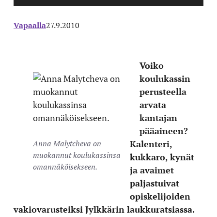
Vapaalla
27.9.2010
Voiko
koulukassin
perusteella
arvata
kantajan
pääaineen?
Anna Malytcheva on
Kalenteri,
muokannut koulukassinsa
kukkaro, kynät
omannäköisekseen.
ja avaimet
paljastuivat
opiskelijoiden
vakiovarusteiksi Jylkkärin laukkuratsiassa.