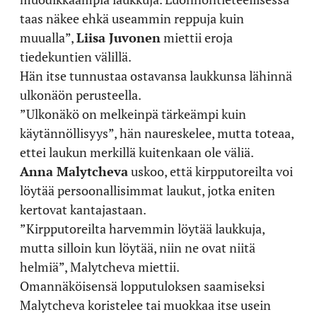
taas näkee ehkä useammin reppuja kuin
muualla”,
Liisa Juvonen
miettii eroja
tiedekuntien välillä.
Hän itse tunnustaa ostavansa laukkunsa lähinnä
ulkonäön perusteella.
”Ulkonäkö on melkeinpä tärkeämpi kuin
käytännöllisyys”, hän naureskelee, mutta toteaa,
ettei laukun merkillä kuitenkaan ole väliä.
Anna Malytcheva
uskoo, että kirpputoreilta voi
löytää persoonallisimmat laukut, jotka eniten
kertovat kantajastaan.
”Kirpputoreilta harvemmin löytää laukkuja,
mutta silloin kun löytää, niin ne ovat niitä
helmiä”, Malytcheva miettii.
Omannäköisensä lopputuloksen saamiseksi
Malytcheva koristelee tai muokkaa itse usein