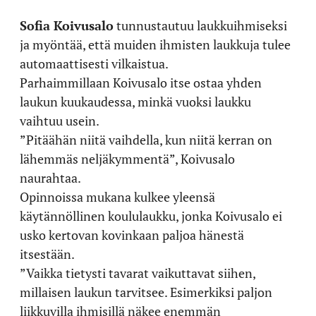
Sofia Koivusalo
tunnustautuu laukkuihmiseksi
ja myöntää, että muiden ihmisten laukkuja tulee
automaattisesti vilkaistua.
Parhaimmillaan Koivusalo itse ostaa yhden
laukun kuukaudessa, minkä vuoksi laukku
vaihtuu usein.
”Pitäähän niitä vaihdella, kun niitä kerran on
lähemmäs neljäkymmentä”, Koivusalo
naurahtaa.
Opinnoissa mukana kulkee yleensä
käytännöllinen koululaukku, jonka Koivusalo ei
usko kertovan kovinkaan paljoa hänestä
itsestään.
”Vaikka tietysti tavarat vaikuttavat siihen,
millaisen laukun tarvitsee. Esimerkiksi paljon
liikkuvilla ihmisillä näkee enemmän