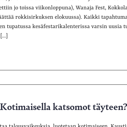
tettiin jo toissa viikonloppuna), Wanaja Fest, Kokkol
päättää rokkisirkuksen elokuussa). Kaikki tapahtuma
n tupatussa kesäfestarikalenterissa varsin uusia tu
 […]
 Kotimaisella katsomot täyteen
taa talousvaikeuksia, luotetaan kotimaiseen. Kausti