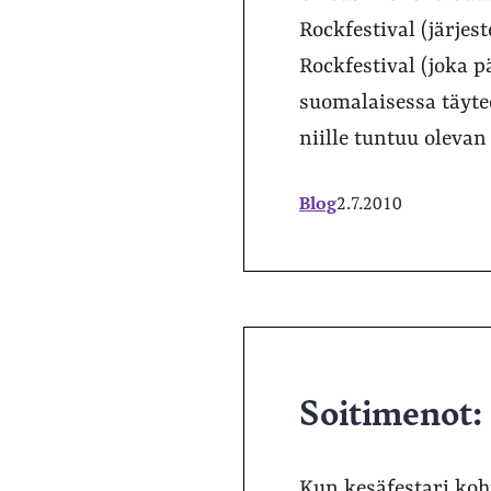
Rockfestival (järjes
Rockfestival (joka 
suomalaisessa täytee
niille tuntuu olevan
Blog
2.7.2010
Soitimenot:
Kun kesäfestari koh