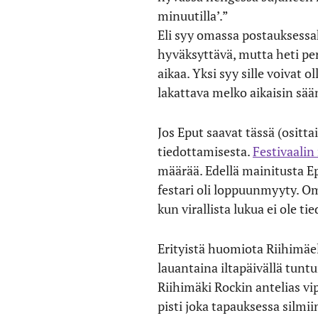
minuutilla’.”
Eli syy omassa postauksessak
hyväksyttävä, mutta heti per
aikaa. Yksi syy sille voivat 
lakattava melko aikaisin sää
Jos Eput saavat tässä (ositta
tiedottamisesta.
Festivaalin 
määrää. Edellä mainitusta Ep
festari oli loppuunmyyty. Om
kun virallista lukua ei ole ti
Erityistä huomiota Riihimäel
lauantaina iltapäivällä tuntu
Riihimäki Rockin antelias vip
pisti joka tapauksessa silmii