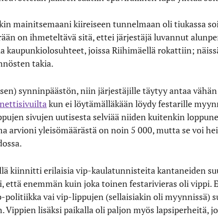
in mainitsemaani kiireiseen tunnelmaan oli tiukassa soi
ään on ihmeteltävä sitä, ettei järjestäjä luvannut alunpe
olla kaupunkiolosuhteet, joissa Riihimäellä rokattiin; näi
nnösten takia.
isen) synninpäästön, niin järjestäjille täytyy antaa vähän
nettisivuilta
kun ei löytämälläkään löydy festarille myyn
pujen sivujen uutisesta selviää niiden kuitenkin loppune
a arvioni yleisömäärästä on noin 5 000, mutta se voi hei
edossa.
lä kiinnitti erilaisia vip-kaulatunnisteita kantaneiden su
i, että enemmän kuin joka toinen festarivieras oli vippi. 
-politiikka vai vip-lippujen (sellaisiakin oli myynnissä) 
n. Vippien lisäksi paikalla oli paljon myös lapsiperheitä, j