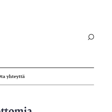
Siirry
hakusivull
ta yhteyttä
ottomia