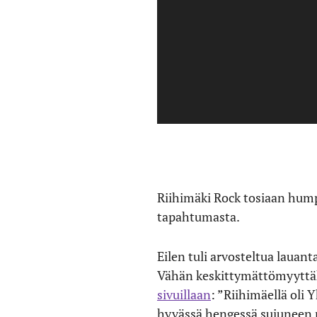
Riihimäki Rock tosiaan humpa
tapahtumasta.
Eilen tuli arvosteltua lauan
Vähän keskittymättömyyttäkin
sivuillaan
: ”Riihimäellä oli 
hyvässä hengessä sujuneen ne