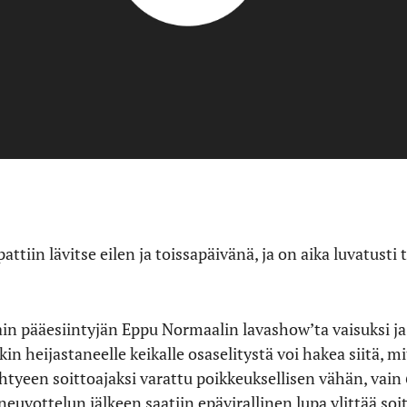
ttiin lävitse eilen ja toissapäivänä, ja on aika luvatusti
tain pääesiintyjän Eppu Normaalin lavashow’ta vaisuksi j
 heijastaneelle keikalle osaselitystä voi hakea siitä, m
Yhtyeen soittoajaksi varattu poikkeuksellisen vähän, vain
uvottelun jälkeen saatiin epävirallinen lupa ylittää so