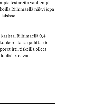
sompia festareita vanhempi,
koilla Riihimäellä näkyi jopa
llaisissa
 käsistä. Riihimäellä 0,4
Lonkerosta sai pulittaa 6
set irti, tiskeillä olleet
luulisi irtoavan