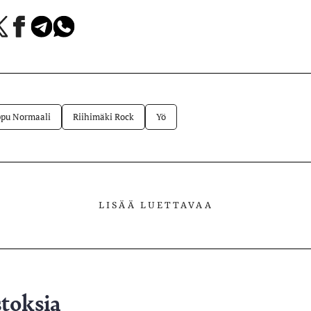
a
Jaa
Jaa
Jaa
Facebookissa
Telegramissa
WhatsAppissa
lvelussa
pu Normaali
Riihimäki Rock
Yö
LISÄÄ LUETTAVAA
stoksia