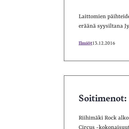
Laittomien päihteide
eräänä syysiltana J
Ilmiöt
13.12.2016
Soitimenot:
Riihimäki Rock alkoi
Circus -kokonaisuut