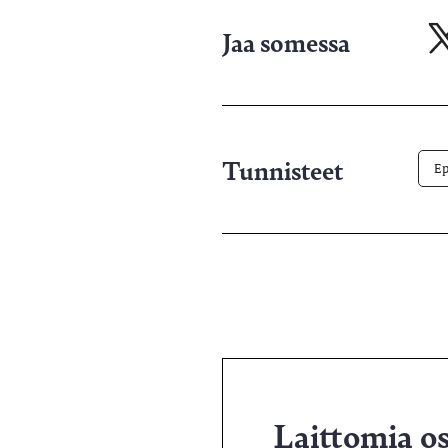
Jaa somessa
Ja
X-
pa
Tunnisteet
Ep
Laittomia o