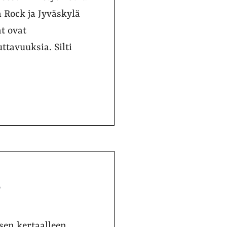
a Rock ja Jyväskylä
t ovat
ttavuuksia. Silti
?
sen kertaalleen