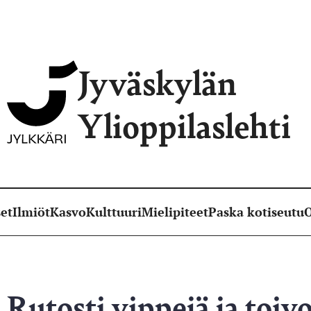
Jyväskylän
Ylioppilaslehti
et
Ilmiöt
Kasvo
Kulttuuri
Mielipiteet
Paska kotiseutu
O
 Rutosti vippejä ja toiv