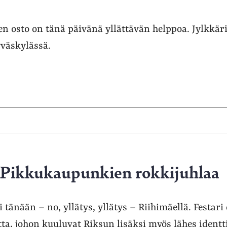
n osto on tänä päivänä yllättävän helppoa. Jylkkäri
yväskylässä.
 Pikkukaupunkien rokkijuhlaa
 tänään – no, yllätys, yllätys – Riihimäellä. Festari 
ta, johon kuuluvat Riksun lisäksi myös lähes identt