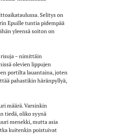
ttoaikataulussa. Selitys on
rin Epuille tuntia pidempää
ssähän yleensä soiton on
 risuja – nimittäin
nissä olevien lippujen
en portilta lauantaina, joten
ttää pahastikin häränpyllyä,
uri määrä. Varsinkin
En tiedä, oliko syynä
suuri menekki, mutta asia
otka kuitenkin poistuivat