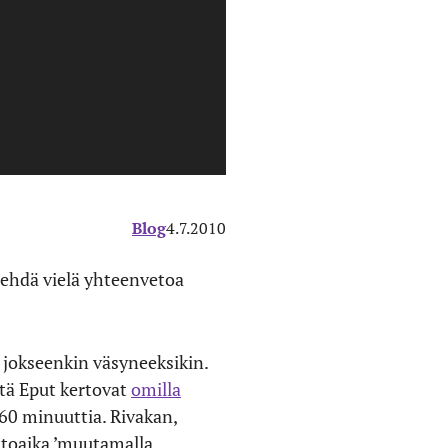
Blog
4.7.2010
 tehdä vielä yhteenvetoa
a jokseenkin väsyneeksikin.
itä Eput kertovat
omilla
 60 minuuttia. Rivakan,
ittoaika ’muutamalla