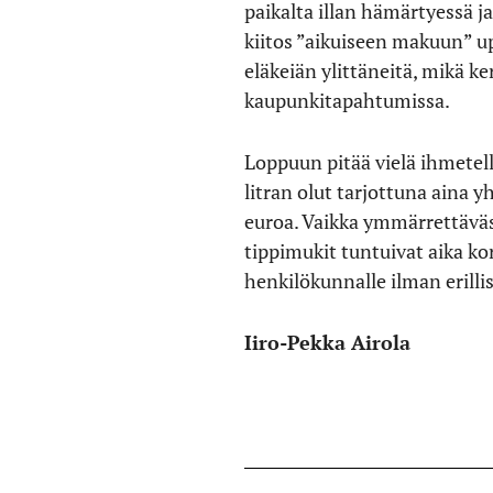
paikalta illan hämärtyessä j
kiitos ”aikuiseen makuun” up
eläkeiän ylittäneitä, mikä ker
kaupunkitapahtumissa.
Loppuun pitää vielä ihmetellä
litran olut tarjottuna aina 
euroa. Vaikka ymmärrettävästi
tippimukit tuntuivat aika ko
henkilökunnalle ilman erill
Iiro-Pekka Airola