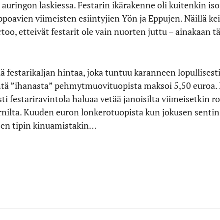
a auringon laskiessa. Festarin ikärakenne oli kuitenkin i
poavien viimeisten esiintyjien Yön ja Eppujen. Näillä kei
too, etteivät festarit ole vain nuorten juttu – ainakaan tä
 festarikaljan hintaa, joka tuntuu karanneen lopullisesti
yhtä ”ihanasta” pehmytmuovituopista maksoi 5,50 euroa. 
 festariravintola haluaa vetää janoisilta viimeisetkin ropo
rnilta. Kuuden euron lonkerotuopista kun jokusen sentin 
isen tipin kinuamistakin…