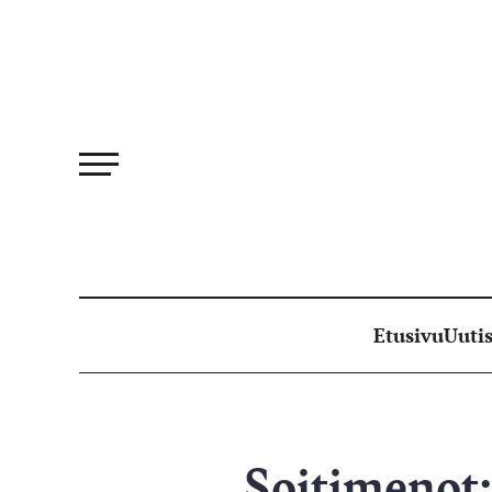
Siirry
suoraan
sisältöön
Etusivu
Uutis
Soitimenot: