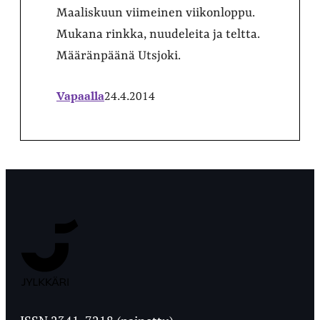
Maaliskuun viimeinen viikonloppu.
Mukana rinkka, nuudeleita ja teltta.
Määränpäänä Utsjoki.
Vapaalla
24.4.2014
Jyväskylän
Ylioppilaslehti