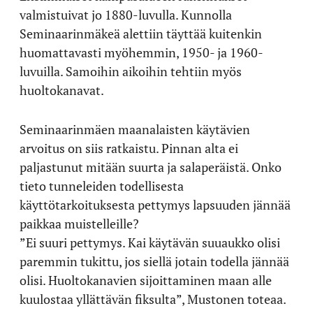
valmistuivat jo 1880-luvulla. Kunnolla
Seminaarinmäkeä alettiin täyttää kuitenkin
huomattavasti myöhemmin, 1950- ja 1960-
luvuilla. Samoihin aikoihin tehtiin myös
huoltokanavat.
Seminaarinmäen maanalaisten käytävien
arvoitus on siis ratkaistu. Pinnan alta ei
paljastunut mitään suurta ja salaperäistä. Onko
tieto tunneleiden todellisesta
käyttötarkoituksesta pettymys lapsuuden jännää
paikkaa muistelleille?
”Ei suuri pettymys. Kai käytävän suuaukko olisi
paremmin tukittu, jos siellä jotain todella jännää
olisi. Huoltokanavien sijoittaminen maan alle
kuulostaa yllättävän fiksulta”, Mustonen toteaa.