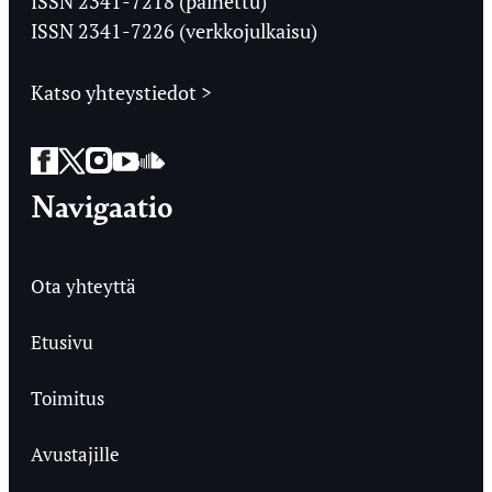
ISSN 2341-7218 (painettu)
ISSN 2341-7226 (verkkojulkaisu)
Katso yhteystiedot >
Facebook
Twitter
Instagram
YouTube
SoundCloud
Navigaatio
Ota yhteyttä
Etusivu
Toimitus
Avustajille