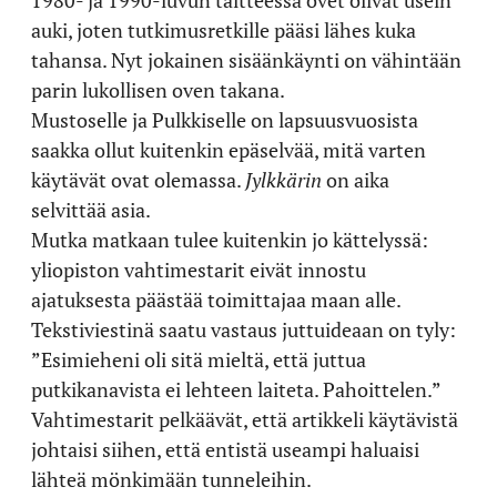
auki, joten tutkimusretkille pääsi lähes kuka
tahansa. Nyt jokainen sisäänkäynti on vähintään
parin lukollisen oven takana.
Mustoselle ja Pulkkiselle on lapsuusvuosista
saakka ollut kuitenkin epäselvää, mitä varten
käytävät ovat olemassa.
Jylkkärin
on aika
selvittää asia.
Mutka matkaan tulee kuitenkin jo kättelyssä:
yliopiston vahtimestarit eivät innostu
ajatuksesta päästää toimittajaa maan alle.
Tekstiviestinä saatu vastaus juttuideaan on tyly:
”Esimieheni oli sitä mieltä, että juttua
putkikanavista ei lehteen laiteta. Pahoittelen.”
Vahtimestarit pelkäävät, että artikkeli käytävistä
johtaisi siihen, että entistä useampi haluaisi
lähteä mönkimään tunneleihin.