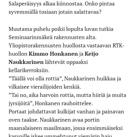
Salaperäisyys alkaa kiinnostaa. Onko pintaa
syvemmällä tosiaan jotain salattavaa?
Muutama puhelu poikii lopulta luvan tutkia
Seminaarinmäkeä rakennusten alta.
Yliopistorakennusten huollosta vastaavan RTK-
huollon
Kimmo Honkanen
ja
Keijo
Naukkarinen
lähtevät oppaaksi
kellarikerroksiin.
”Täällä voi olla rottia”, Naukkarinen huikkaa ja
vilkaisee vierailijoiden kenkiä.
”Tai no, aika harvoin rottia, mutta hiiriä ja muita
jyrsijöitä”, Honkanen rauhoittelee.
Portaat johdattavat kulkijat vanhan ja painavan
oven taakse. Naukkarinen avaa portin
maanalaiseen maailmaan, jossa ensimmäiseksi
kasvoille iskee ummehtunut viemärin haju.