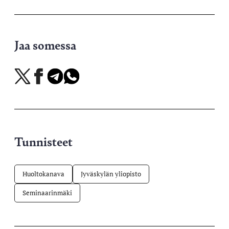
Jaa somessa
Jaa
Jaa
Jaa
Jaa
X-
Facebookissa
Telegramissa
WhatsAppissa
palvelussa
Tunnisteet
Huoltokanava
Jyväskylän yliopisto
Seminaarinmäki