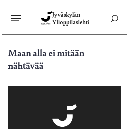
Siirry
Jyväskylän
suoraan
Siirry
Ylioppilaslehti
sisältöön
hakusivul
Maan alla ei mitään
nähtävää