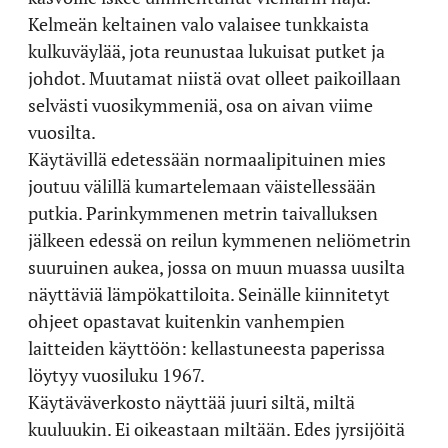
Kelmeän keltainen valo valaisee tunkkaista
kulkuväylää, jota reunustaa lukuisat putket ja
johdot. Muutamat niistä ovat olleet paikoillaan
selvästi vuosikymmeniä, osa on aivan viime
vuosilta.
Käytävillä edetessään normaalipituinen mies
joutuu välillä kumartelemaan väistellessään
putkia. Parinkymmenen metrin taivalluksen
jälkeen edessä on reilun kymmenen neliömetrin
suuruinen aukea, jossa on muun muassa uusilta
näyttäviä lämpökattiloita. Seinälle kiinnitetyt
ohjeet opastavat kuitenkin vanhempien
laitteiden käyttöön: kellastuneesta paperissa
löytyy vuosiluku 1967.
Käytäväverkosto näyttää juuri siltä, miltä
kuuluukin. Ei oikeastaan miltään. Edes jyrsijöitä