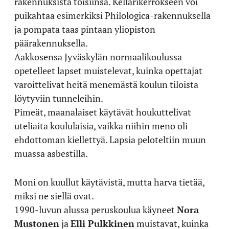
rakennuksista toisiinsa. Kellarikerrokseen voi
puikahtaa esimerkiksi Philologica-rakennuksella
ja pompata taas pintaan yliopiston
päärakennuksella.
Aakkosensa Jyväskylän normaalikoulussa
opetelleet lapset muistelevat, kuinka opettajat
varoittelivat heitä menemästä koulun tiloista
löytyviin tunneleihin.
Pimeät, maanalaiset käytävät houkuttelivat
uteliaita koululaisia, vaikka niihin meno oli
ehdottoman kiellettyä. Lapsia peloteltiin muun
muassa asbestilla.
Moni on kuullut käytävistä, mutta harva tietää,
miksi ne siellä ovat.
1990-luvun alussa peruskoulua käyneet
Nora
Mustonen
ja
Elli Pulkkinen
muistavat, kuinka