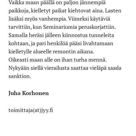
Vaikka maan päällä on paljon jännempiä
paikkoja, kielletyt paikat kiehtovat aina. Lasten
lisäksi myös vanhempia. Viimeksi käytäviä
tarvittiin, kun Seminariumia peruskorjattiin.
Samalla heräsi jälleen kiinnostus tunneleita
kohtaan, ja pari henkilöä pääsi livahtamaan
kielletylle alueelle remontin aikana.
Oikeasti maan alle on ihan turha mennä.
Nykyään siellä vierailusta saattaa vieläpä saada
sanktion.
Juha Korhonen
toimittaja(at)jyy.fi