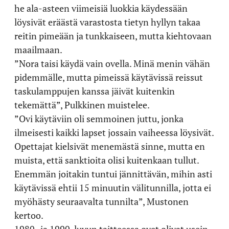
he ala-asteen viimeisiä luokkia käydessään
löysivät eräästä varastosta tietyn hyllyn takaa
reitin pimeään ja tunkkaiseen, mutta kiehtovaan
maailmaan.
”Nora taisi käydä vain ovella. Minä menin vähän
pidemmälle, mutta pimeissä käytävissä reissut
taskulamppujen kanssa jäivät kuitenkin
tekemättä”, Pulkkinen muistelee.
”Ovi käytäviin oli semmoinen juttu, jonka
ilmeisesti kaikki lapset jossain vaiheessa löysivät.
Opettajat kielsivät menemästä sinne, mutta en
muista, että sanktioita olisi kuitenkaan tullut.
Enemmän joitakin tuntui jännittävän, mihin asti
käytävissä ehtii 15 minuutin välitunnilla, jotta ei
myöhästy seuraavalta tunnilta”, Mustonen
kertoo.
1980- ja 1990-luvun taitteessa ovet olivat usein