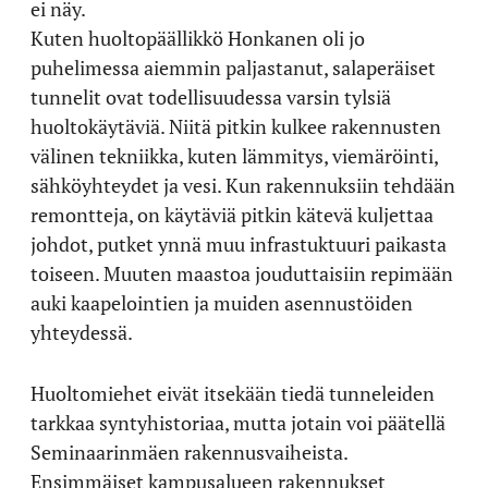
ei näy.
Kuten huoltopäällikkö Honkanen oli jo
puhelimessa aiemmin paljastanut, salaperäiset
tunnelit ovat todellisuudessa varsin tylsiä
huoltokäytäviä. Niitä pitkin kulkee rakennusten
välinen tekniikka, kuten lämmitys, viemäröinti,
sähköyhteydet ja vesi. Kun rakennuksiin tehdään
remontteja, on käytäviä pitkin kätevä kuljettaa
johdot, putket ynnä muu infrastuktuuri paikasta
toiseen. Muuten maastoa jouduttaisiin repimään
auki kaapelointien ja muiden asennustöiden
yhteydessä.
Huoltomiehet eivät itsekään tiedä tunneleiden
tarkkaa syntyhistoriaa, mutta jotain voi päätellä
Seminaarinmäen rakennusvaiheista.
Ensimmäiset kampusalueen rakennukset