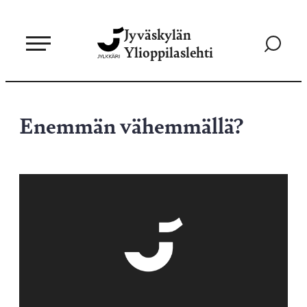
Siirry
Jyväskylän
suoraan
Siirry
Ylioppilaslehti
sisältöön
hakusivul
Enemmän vähemmällä?