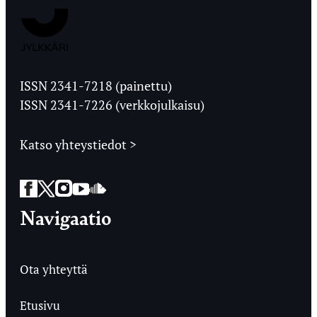
Jyväskylän
Ylioppilaslehti
ISSN 2341-7218 (painettu)
ISSN 2341-7226 (verkkojulkaisu)
Katso yhteystiedot >
Facebook
Twitter
Instagram
YouTube
SoundCloud
Navigaatio
Ota yhteyttä
Etusivu