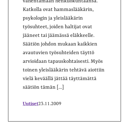
vähentämään henkilökuntaansa.
Katkolla ovat hammaslääkärin,
psykologin ja yleislääkärin
työsuhteet, joiden haltijat ovat
jääneet tai jäämässä eläkkeelle.
Säätiön johdon mukaan kaikkien
avautuvien työsuhteiden täyttö
arvioidaan tapauskohtaisesti. Myös
toinen yleislääkärin tehtävä aiottiin
vielä keväällä jättää täyttämättä
säätiön tämän […]
Uutiset
23.11.2009