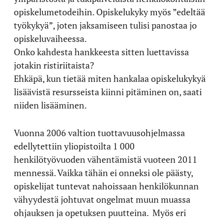
opiskelumetodeihin. Opiskelukyky myös ”edeltää
työkykyä”, joten jaksamiseen tulisi panostaa jo
opiskeluvaiheessa.
Onko kahdesta hankkeesta sitten luettavissa
jotakin ristiriitaista?
Ehkäpä, kun tietää miten hankalaa opiskelukykyä
lisäävistä resursseista kiinni pitäminen on, saati
niiden lisääminen.
Vuonna 2006 valtion tuottavuusohjelmassa
edellytettiin yliopistoilta 1 000
henkilötyövuoden vähentämistä vuoteen 2011
mennessä. Vaikka tähän ei onneksi ole päästy,
opiskelijat tuntevat nahoissaan henkilökunnan
vähyydestä johtuvat ongelmat muun muassa
ohjauksen ja opetuksen puutteina. Myös eri