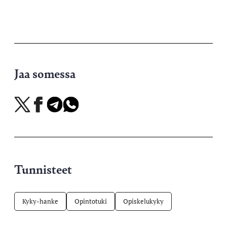
Jaa somessa
Jaa
Jaa
Jaa
Jaa
X-
Facebookissa
Telegramissa
WhatsAppissa
palvelussa
Tunnisteet
Kyky-hanke
Opintotuki
Opiskelukyky