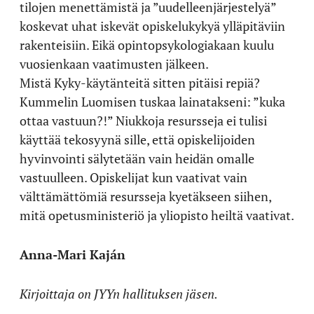
tilojen menettämistä ja ”uudelleenjärjestelyä”
koskevat uhat iskevät opiskelukykyä ylläpitäviin
rakenteisiin. Eikä opintopsykologiakaan kuulu
vuosienkaan vaatimusten jälkeen.
Mistä Kyky-käytänteitä sitten pitäisi repiä?
Kummelin Luomisen tuskaa lainatakseni: ”kuka
ottaa vastuun?!” Niukkoja resursseja ei tulisi
käyttää tekosyynä sille, että opiskelijoiden
hyvinvointi sälytetään vain heidän omalle
vastuulleen. Opiskelijat kun vaativat vain
välttämättömiä resursseja kyetäkseen siihen,
mitä opetusministeriö ja yliopisto heiltä vaativat.
Anna-Mari Kaján
Kirjoittaja on JYYn hallituksen jäsen.