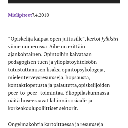
Mielipiteet
7.4.2010
”Opiskelija kaipaa open juttusille”, kertoi
Jylkkäri
viime numerossa. Aihe on erittäin
ajankohtainen. Opintoihin kaivataan
pedagogisen tuen ja yliopistoyhteisöön
tutustuttamisen lisäksi opintopsykologeja,
mielenterveysresursseja, hopsausta,
kontaktiopetusta ja palautetta,opiskelijoiden
peer-to-peer -toimintaa. Ylioppilaskunnassa
näitä huseeraavat lähinnä sosiaali- ja
korkeakoulupoliittiset sektorit.
Ongelmakohtia kartoittaessa ja resursseja