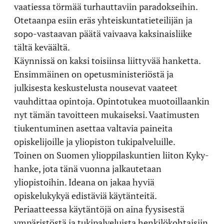
vaatiessa törmää turhauttaviin paradokseihin.
Otetaanpa esiin eräs yhteiskuntatieteilijän ja
sopo-vastaavan päätä vaivaava kaksinaisliike
tältä keväältä.
Käynnissä on kaksi toisiinsa liittyvää hanketta.
Ensimmäinen on opetusministeriöstä ja
julkisesta keskustelusta nousevat vaateet
vauhdittaa opintoja. Opintotukea muotoillaankin
nyt tämän tavoitteen mukaiseksi. Vaatimusten
tiukentuminen asettaa valtavia paineita
opiskelijoille ja yliopiston tukipalveluille.
Toinen on Suomen ylioppilaskuntien liiton Kyky-
hanke, jota tänä vuonna jalkautetaan
yliopistoihin. Ideana on jakaa hyviä
opiskelukykyä edistäviä käytänteitä.
Periaatteessa käytäntöjä on aina fyysisestä
ympäristöstä ja tukipalveluista henkilökohtaisiin