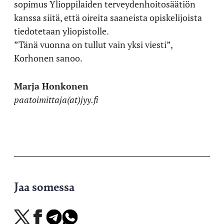
sopimus Ylioppilaiden terveydenhoitosäätiön
kanssa siitä, että oireita saaneista opiskelijoista
tiedotetaan yliopistolle.
”Tänä vuonna on tullut vain yksi viesti”,
Korhonen sanoo.
Marja Honkonen
paatoimittaja(at)jyy.fi
Jaa somessa
Jaa
Jaa
Jaa
Jaa