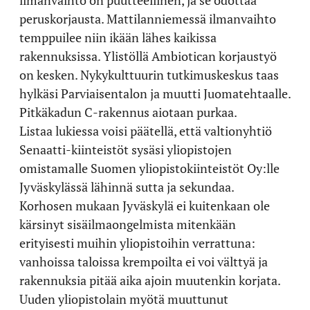
peruskorjausta. Mattilanniemessä ilmanvaihto
temppuilee niin ikään lähes kaikissa
rakennuksissa. Ylistöllä Ambiotican korjaustyö
on kesken. Nykykulttuurin tutkimuskeskus taas
hylkäsi Parviaisentalon ja muutti Juomatehtaalle.
Pitkäkadun C-rakennus aiotaan purkaa.
Listaa lukiessa voisi päätellä, että valtionyhtiö
Senaatti-kiinteistöt sysäsi yliopistojen
omistamalle Suomen yliopistokiinteistöt Oy:lle
Jyväskylässä lähinnä sutta ja sekundaa.
Korhosen mukaan Jyväskylä ei kuitenkaan ole
kärsinyt sisäilmaongelmista mitenkään
erityisesti muihin yliopistoihin verrattuna:
vanhoissa taloissa krempoilta ei voi välttyä ja
rakennuksia pitää aika ajoin muutenkin korjata.
Uuden yliopistolain myötä muuttunut