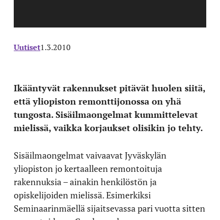
Uutiset
1.3.2010
Ikääntyvät rakennukset pitävät huolen siitä,
että yliopiston remonttijonossa on yhä
tungosta. Sisäilmaongelmat kummittelevat
mielissä, vaikka korjaukset olisikin jo tehty.
Sisäilmaongelmat vaivaavat Jyväskylän
yliopiston jo kertaalleen remontoituja
rakennuksia – ainakin henkilöstön ja
opiskelijoiden mielissä. Esimerkiksi
Seminaarinmäellä sijaitsevassa pari vuotta sitten