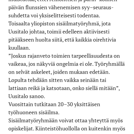
päivän flunssien vähenemisen syy–seuraus-
suhdetta voi yksiselitteisesti todentaa.
Toisaalta yliopiston sisäilmatyöryhmä, jota
Uusitalo johtaa, toimii edelleen aktiivisesti
pitääkseen huolta siitä, että kaikkia oirehtivia
kuullaan.
”Joskus rajanveto toimien tarpeellisuudesta on
vaikeaa, jos näkyviä ongelmia ei ole. Työryhmällä
on selvät askeleet, joiden mukaan edetään.
Lopulta tehdään sitten vaikka seinään tai
lattiaan reikä ja katsotaan, onko siellä mitään”,
Uusitalo sanoo.
Vuosittain tutkitaan 20–30 yksittäisen
työhuoneen sisäilma.
Sisäilmatyöryhmään voivat ottaa yhteyttä myös
opiskelijat. Kiinteistöhuollolla on kuitenkin myös