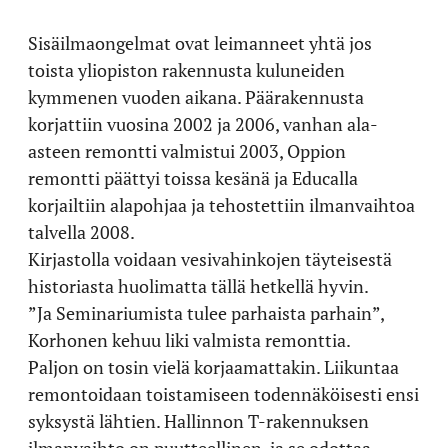
Sisäilmaongelmat ovat leimanneet yhtä jos
toista yliopiston rakennusta kuluneiden
kymmenen vuoden aikana. Päärakennusta
korjattiin vuosina 2002 ja 2006, vanhan ala-
asteen remontti valmistui 2003, Oppion
remontti päättyi toissa kesänä ja Educalla
korjailtiin alapohjaa ja tehostettiin ilmanvaihtoa
talvella 2008.
Kirjastolla voidaan vesivahinkojen täyteisestä
historiasta huolimatta tällä hetkellä hyvin.
”Ja Seminariumista tulee parhaista parhain”,
Korhonen kehuu liki valmista remonttia.
Paljon on tosin vielä korjaamattakin. Liikuntaa
remontoidaan toistamiseen todennäköisesti ensi
syksystä lähtien. Hallinnon T-rakennuksen
ilmanvaihto on puutteellinen, ja se odottaa