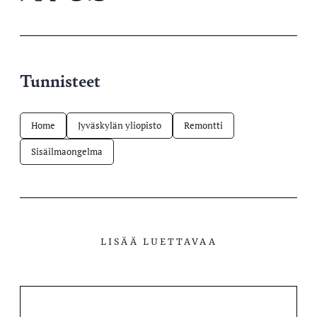
X-
Facebookissa
Telegramissa
WhatsAppissa
palvelussa
Tunnisteet
Home
Jyväskylän yliopisto
Remontti
Sisäilmaongelma
LISÄÄ LUETTAVAA