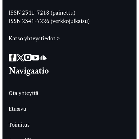
Jyväskylän
Ylioppilaslehti
ISSN 2341-7218 (painettu)
ISSN 2341-7226 (verkkojulkaisu)
Katso yhteystiedot >
Facebook
Twitter
Instagram
YouTube
SoundCloud
Navigaatio
Ota yhteyttä
Etusivu
Toimitus