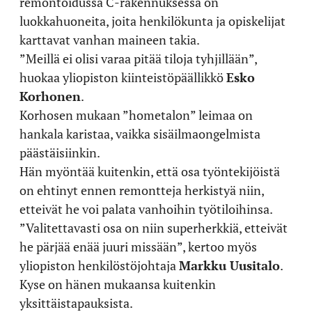
remontoidussa C-rakennuksessa on
luokkahuoneita, joita henkilökunta ja opiskelijat
karttavat vanhan maineen takia.
”Meillä ei olisi varaa pitää tiloja tyhjillään”,
huokaa yliopiston kiinteistöpäällikkö
Esko
Korhonen
.
Korhosen mukaan ”hometalon” leimaa on
hankala karistaa, vaikka sisäilmaongelmista
päästäisiinkin.
Hän myöntää kuitenkin, että osa työntekijöistä
on ehtinyt ennen remontteja herkistyä niin,
etteivät he voi palata vanhoihin työtiloihinsa.
”Valitettavasti osa on niin superherkkiä, etteivät
he pärjää enää juuri missään”, kertoo myös
yliopiston henkilöstöjohtaja
Markku Uusitalo
.
Kyse on hänen mukaansa kuitenkin
yksittäistapauksista.