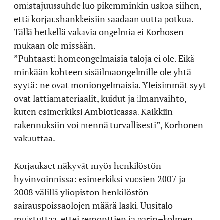
omistajuussuhde luo pikemminkin uskoa siihen,
että korjaushankkeisiin saadaan uutta potkua.
Tällä hetkellä vakavia ongelmia ei Korhosen
mukaan ole missään.
”Puhtaasti homeongelmaisia taloja ei ole. Eikä
minkään kohteen sisäilmaongelmille ole yhtä
syytä: ne ovat moniongelmaisia. Yleisimmät syyt
ovat lattiamateriaalit, kuidut ja ilmanvaihto,
kuten esimerkiksi Ambioticassa. Kaikkiin
rakennuksiin voi mennä turvallisesti”, Korhonen
vakuuttaa.
Korjaukset näkyvät myös henkilöstön
hyvinvoinnissa: esimerkiksi vuosien 2007 ja
2008 välillä yliopiston henkilöstön
sairauspoissaolojen määrä laski. Uusitalo
muistuttaa, ettei remonttien ja parin–kolmen