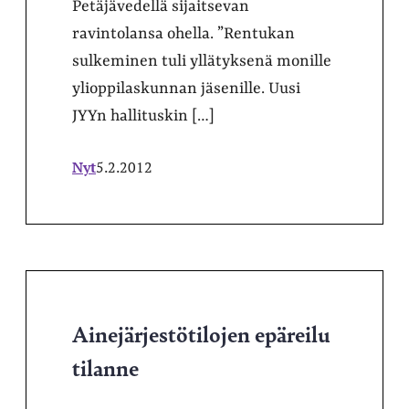
Petäjävedellä sijaitsevan
ravintolansa ohella. ”Rentukan
sulkeminen tuli yllätyksenä monille
ylioppilaskunnan jäsenille. Uusi
JYYn hallituskin […]
Nyt
5.2.2012
Ainejärjestötilojen epäreilu
tilanne