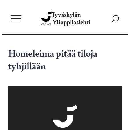
Siirry
Jyväskylän
suoraan
Siirry
Ylioppilaslehti
sisältöön
hakusivul
Homeleima pitää tiloja
tyhjillään